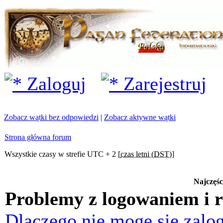
Zaloguj
Zarejestruj
Zobacz wątki bez odpowiedzi
|
Zobacz aktywne wątki
Strona główna forum
Wszystkie czasy w strefie UTC + 2 [
czas letni (DST)
]
Najczęśc
Problemy z logowaniem i r
Dlaczego nie mogę się zalo