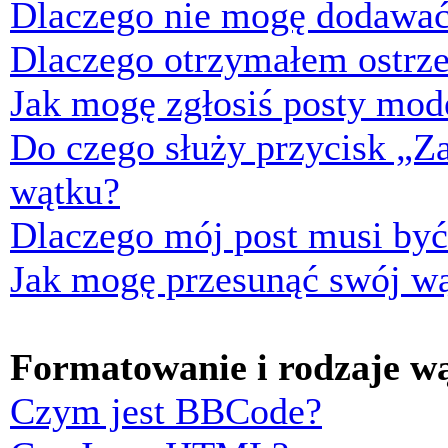
Dlaczego nie mogę dodawać
Dlaczego otrzymałem ostrze
Jak mogę zgłosiś posty mod
Do czego służy przycisk „Z
wątku?
Dlaczego mój post musi by
Jak mogę przesunąć swój w
Formatowanie i rodzaje w
Czym jest BBCode?