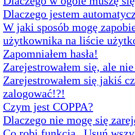
Dlaczego w ogóle muszę się
Dlaczego jestem automaty
W jaki sposób mogę zapobi
użytkownika na liście użyt
Zapomniałem hasła!
Zarejestrowałem się, ale ni
Zarejestrowałem się jakiś cz
zalogować!?!
Czym jest COPPA?
Dlaczego nie mogę się zare
Co robi funkcja „Usuń wszys