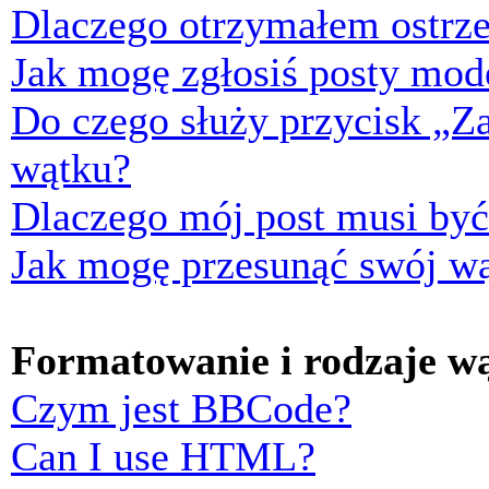
Dlaczego otrzymałem ostrze
Jak mogę zgłosiś posty mod
Do czego służy przycisk „Z
wątku?
Dlaczego mój post musi by
Jak mogę przesunąć swój w
Formatowanie i rodzaje w
Czym jest BBCode?
Can I use HTML?