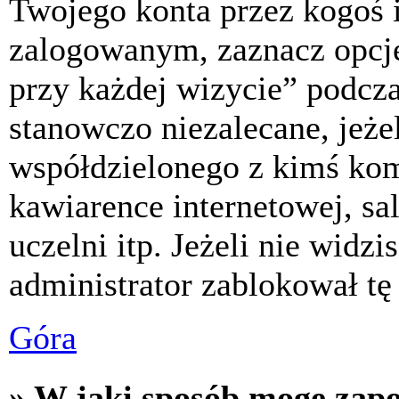
Twojego konta przez kogoś 
zalogowanym, zaznacz opcj
przy każdej wizycie” podczas
stanowczo niezalecane, jeże
współdzielonego z kimś komp
kawiarence internetowej, sa
uczelni itp. Jeżeli nie widzis
administrator zablokował tę
Góra
» W jaki sposób mogę zap