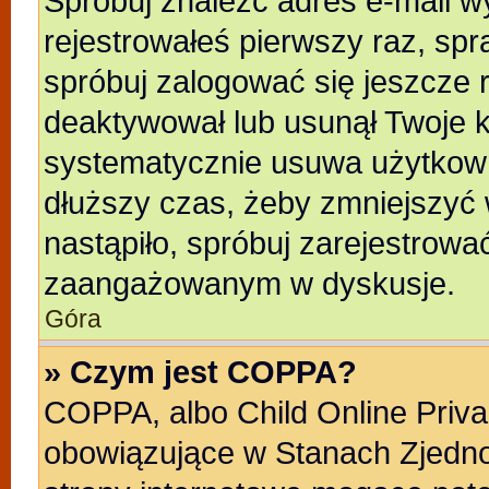
Spróbuj znaleźć adres e-mail wy
rejestrowałeś pierwszy raz, spr
spróbuj zalogować się jeszcze r
deaktywował lub usunął Twoje k
systematycznie usuwa użytkowni
dłuższy czas, żeby zmniejszyć 
nastąpiło, spróbuj zarejestrować
zaangażowanym w dyskusje.
Góra
» Czym jest COPPA?
COPPA, albo Child Online Privac
obowiązujące w Stanach Zjedn