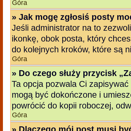
Góra
» Jak mogę zgłosiś posty mo
Jeśli administrator na to zezwo
ikonkę, obok posta, który chcesz
do kolejnych kroków, które są 
Góra
» Do czego służy przycisk „
Ta opcja pozwala Ci zapisywać 
mogą być dokończone i umieszc
powrócić do kopii roboczej, od
Góra
» Dlaczego mój post musi b