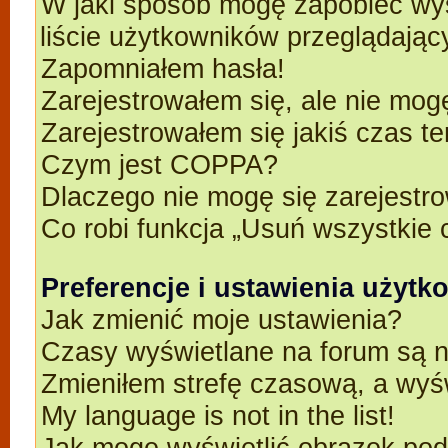
W jaki sposób mogę zapobiec wyś
liście użytkowników przeglądają
Zapomniałem hasła!
Zarejestrowałem się, ale nie mog
Zarejestrowałem się jakiś czas t
Czym jest COPPA?
Dlaczego nie mogę się zarejestr
Co robi funkcja „Usuń wszystkie 
Preferencje i ustawienia użyt
Jak zmienić moje ustawienia?
Czasy wyświetlane na forum są n
Zmieniłem strefę czasową, a wyśw
My language is not in the list!
Jak mogę wyświetlić obrazek po