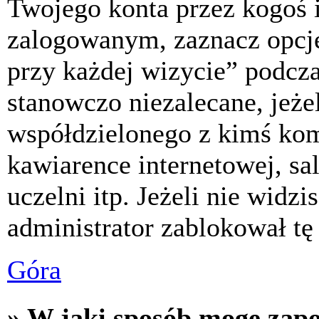
Twojego konta przez kogoś 
zalogowanym, zaznacz opcj
przy każdej wizycie” podczas
stanowczo niezalecane, jeże
współdzielonego z kimś komp
kawiarence internetowej, sa
uczelni itp. Jeżeli nie widzis
administrator zablokował tę
Góra
» W jaki sposób mogę zap