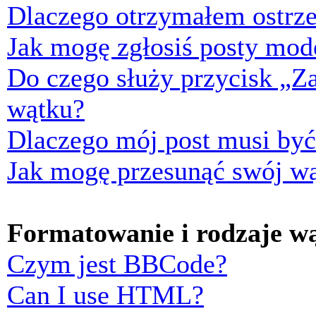
Dlaczego otrzymałem ostrze
Jak mogę zgłosiś posty mod
Do czego służy przycisk „Z
wątku?
Dlaczego mój post musi by
Jak mogę przesunąć swój w
Formatowanie i rodzaje w
Czym jest BBCode?
Can I use HTML?