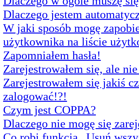
Dlaczego w ogóle muszę się
Dlaczego jestem automaty
W jaki sposób mogę zapobi
użytkownika na liście użyt
Zapomniałem hasła!
Zarejestrowałem się, ale ni
Zarejestrowałem się jakiś cz
zalogować!?!
Czym jest COPPA?
Dlaczego nie mogę się zare
Co robi funkcja „Usuń wszys