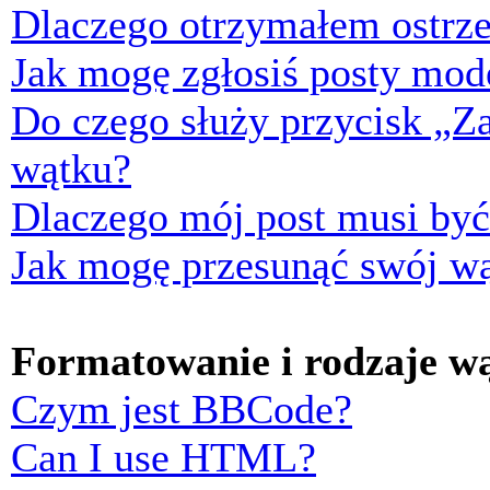
Dlaczego otrzymałem ostrze
Jak mogę zgłosiś posty mod
Do czego służy przycisk „Z
wątku?
Dlaczego mój post musi by
Jak mogę przesunąć swój w
Formatowanie i rodzaje w
Czym jest BBCode?
Can I use HTML?