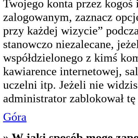
Twojego konta przez kogoś 
zalogowanym, zaznacz opcj
przy każdej wizycie” podczas
stanowczo niezalecane, jeże
współdzielonego z kimś komp
kawiarence internetowej, sa
uczelni itp. Jeżeli nie widzis
administrator zablokował tę
Góra
» W jaki sposób mogę zap