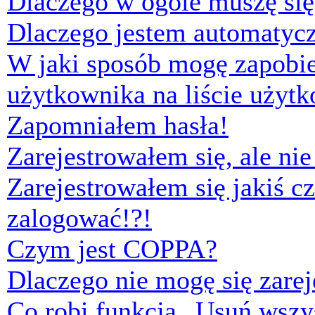
Dlaczego w ogóle muszę się
Dlaczego jestem automaty
W jaki sposób mogę zapobi
użytkownika na liście użyt
Zapomniałem hasła!
Zarejestrowałem się, ale ni
Zarejestrowałem się jakiś cz
zalogować!?!
Czym jest COPPA?
Dlaczego nie mogę się zare
Co robi funkcja „Usuń wszys