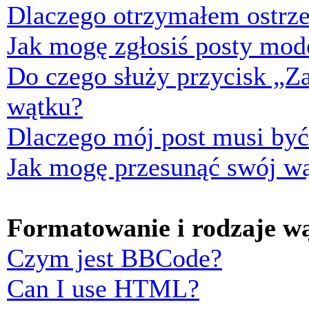
Dlaczego otrzymałem ostrze
Jak mogę zgłosiś posty mod
Do czego służy przycisk „Z
wątku?
Dlaczego mój post musi by
Jak mogę przesunąć swój w
Formatowanie i rodzaje w
Czym jest BBCode?
Can I use HTML?