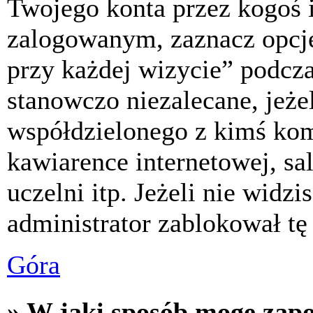
Twojego konta przez kogoś 
zalogowanym, zaznacz opcj
przy każdej wizycie” podczas
stanowczo niezalecane, jeże
współdzielonego z kimś komp
kawiarence internetowej, sa
uczelni itp. Jeżeli nie widzis
administrator zablokował tę
Góra
» W jaki sposób mogę zap