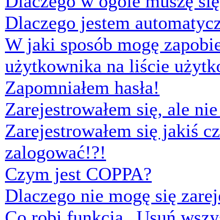
Dlaczego w ogóle muszę się
Dlaczego jestem automaty
W jaki sposób mogę zapobi
użytkownika na liście użyt
Zapomniałem hasła!
Zarejestrowałem się, ale ni
Zarejestrowałem się jakiś cz
zalogować!?!
Czym jest COPPA?
Dlaczego nie mogę się zare
Co robi funkcja „Usuń wszys