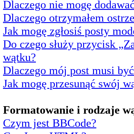
Dlaczego nie mogę dodawać
Dlaczego otrzymałem ostrze
Jak mogę zgłosiś posty mod
Do czego służy przycisk „Z
wątku?
Dlaczego mój post musi by
Jak mogę przesunąć swój w
Formatowanie i rodzaje w
Czym jest BBCode?