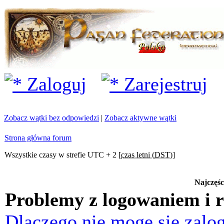
Zaloguj
Zarejestruj
Zobacz wątki bez odpowiedzi
|
Zobacz aktywne wątki
Strona główna forum
Wszystkie czasy w strefie UTC + 2 [
czas letni (DST)
]
Najczęśc
Problemy z logowaniem i r
Dlaczego nie mogę się zalo