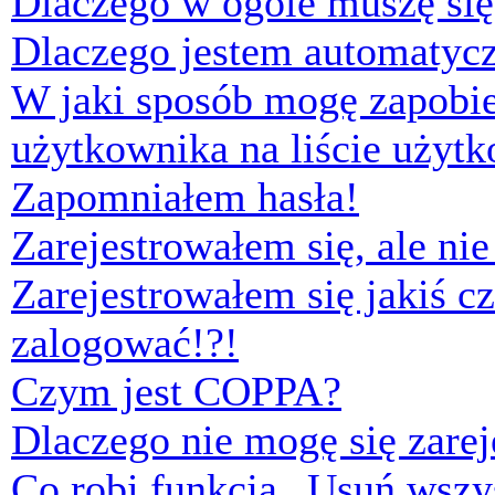
Dlaczego w ogóle muszę się
Dlaczego jestem automaty
W jaki sposób mogę zapobi
użytkownika na liście użyt
Zapomniałem hasła!
Zarejestrowałem się, ale ni
Zarejestrowałem się jakiś cz
zalogować!?!
Czym jest COPPA?
Dlaczego nie mogę się zare
Co robi funkcja „Usuń wszys