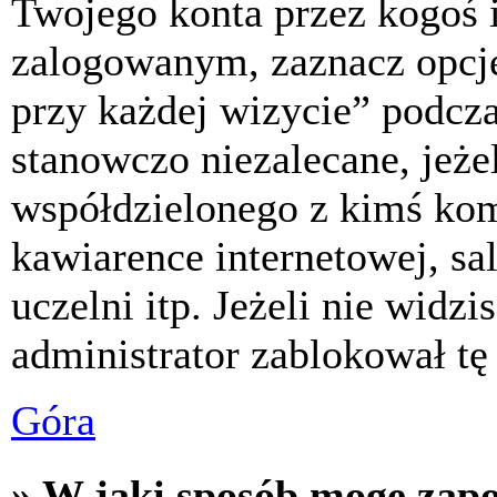
Twojego konta przez kogoś 
zalogowanym, zaznacz opcj
przy każdej wizycie” podczas
stanowczo niezalecane, jeże
współdzielonego z kimś komp
kawiarence internetowej, sa
uczelni itp. Jeżeli nie widzis
administrator zablokował tę
Góra
» W jaki sposób mogę zap