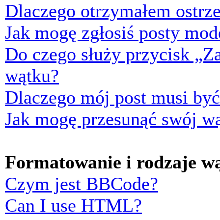
Dlaczego otrzymałem ostrze
Jak mogę zgłosiś posty mod
Do czego służy przycisk „Z
wątku?
Dlaczego mój post musi by
Jak mogę przesunąć swój w
Formatowanie i rodzaje w
Czym jest BBCode?
Can I use HTML?