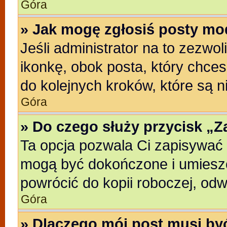
Góra
» Jak mogę zgłosiś posty mo
Jeśli administrator na to zezwo
ikonkę, obok posta, który chcesz
do kolejnych kroków, które są 
Góra
» Do czego służy przycisk „
Ta opcja pozwala Ci zapisywać 
mogą być dokończone i umieszc
powrócić do kopii roboczej, od
Góra
» Dlaczego mój post musi b