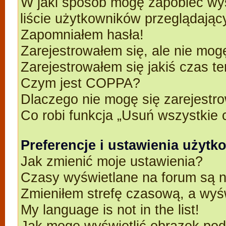
W jaki sposób mogę zapobiec wyś
liście użytkowników przeglądają
Zapomniałem hasła!
Zarejestrowałem się, ale nie mog
Zarejestrowałem się jakiś czas t
Czym jest COPPA?
Dlaczego nie mogę się zarejestr
Co robi funkcja „Usuń wszystkie 
Preferencje i ustawienia użyt
Jak zmienić moje ustawienia?
Czasy wyświetlane na forum są n
Zmieniłem strefę czasową, a wyśw
My language is not in the list!
Jak mogę wyświetlić obrazek po