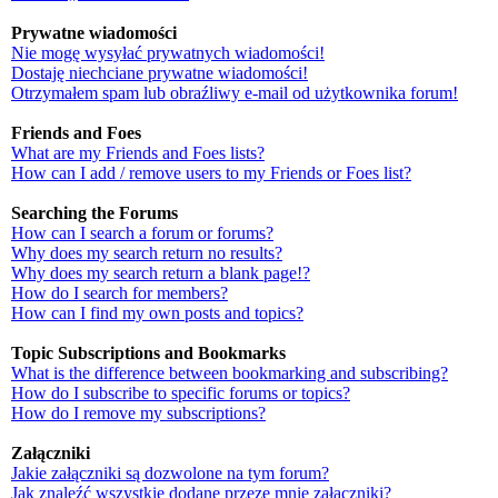
Prywatne wiadomości
Nie mogę wysyłać prywatnych wiadomości!
Dostaję niechciane prywatne wiadomości!
Otrzymałem spam lub obraźliwy e-mail od użytkownika forum!
Friends and Foes
What are my Friends and Foes lists?
How can I add / remove users to my Friends or Foes list?
Searching the Forums
How can I search a forum or forums?
Why does my search return no results?
Why does my search return a blank page!?
How do I search for members?
How can I find my own posts and topics?
Topic Subscriptions and Bookmarks
What is the difference between bookmarking and subscribing?
How do I subscribe to specific forums or topics?
How do I remove my subscriptions?
Załączniki
Jakie załączniki są dozwolone na tym forum?
Jak znaleźć wszystkie dodane przeze mnie załączniki?