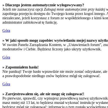
» Dlaczego jestem automatycznie wylogowywany?
Jeżeli nie zaznaczysz opcji
Zaloguj mnie automatycznie przy każdej w
zapobiega przejęciu dostępu do Twojego konta przez kogoś innego. 
niezalecane, jeżeli korzystasz z forum ze współdzielonego z kimś kompu
administrator zablokował tę funkcję.
Góra
» W jaki sposób mogę zapobiec wyświetlaniu mojej nazwy użytk
W swoim Panelu Zarządzania Kontem, w „Ustawieniach forum”, zna
moderatorów i Ciebie. Będziesz liczony jako ukryty użytkownik.
Góra
» Zapomniałem hasła!
Nie panikuj! Twoje hasło wprawdzie nie może zostać odzyskane, ale 
a prawdopodobnie niedługo znów będziesz mógł się zalogować.
Góra
» Zarejestrowałem się, ale nie mogę się zalogować!
Po pierwsze, sprawdź, czy wpisujesz prawidłową nazwę użytkownika i h
masz mniej niż 13 lat, to będziesz musiał wykonać instrukcje wysłan
będziesz mógł się zalogować; informacja o tym została wyświetlona po