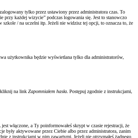
zalogowany tylko przez ustawiony przez administratora czas. To
 przy każdej wizycie” podczas logowania się. Jest to stanowczo
kole / na uczelni itp. Jeżeli nie widzisz tej opcji, to oznacza to, że
zwa użytkownika będzie wyświetlana tylko dla administratorów,
liknij na link
Zapomniałem hasła
. Postępuj zgodnie z instrukcjami,
jest włączone, a Ty poinformowałeś skrypt w czasie rejestracji, że
acje były aktywowane przez Ciebie albo przez administratora, zanim
odnie z instrukcjami w nim zawartymi. Jeżeli nie otrzymałeś żadnego