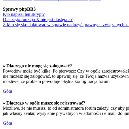
Sprawy phpBB3
Kto napisał ten skrypt?
Dlaczego funkcja X nie jest dostępna?
Z kim się skontaktować w sprawie nadużyć prawnych związanych z
» Dlaczego nie mogę się zalogować?
Powodów może być kilka. Po pierwsze: Czy w ogóle zarejestrowałeś się
nie możesz się zalogować, to upewnij się, że Twoja nazwa użytkownika
możliwe, że problem powoduje błędna konfiguracja forum.
Góra
» Dlaczego w ogóle muszę się rejestrować?
Możliwe, że nie musisz, to od administratora forum zależy, czy aby p
jak własny avatar, wysyłanie prywatnych wiadomości i e-maili do inn
Góra