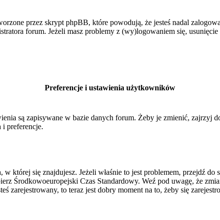
orzone przez skrypt phpBB, które powodują, że jesteś nadal zalogowan
inistratora forum. Jeżeli masz problemy z (wy)logowaniem się, usunięci
Preferencje i ustawienia użytkowników
ienia są zapisywane w bazie danych forum. Żeby je zmienić, zajrzyj 
i preferencje.
, w której się znajdujesz. Jeżeli właśnie to jest problemem, przejdź 
ierz Środkowoeuropejski Czas Standardowy. Weź pod uwagę, że zmiana
ś zarejestrowany, to teraz jest dobry moment na to, żeby się zarejestr