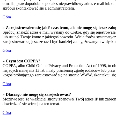
e-maila, prawdopodobnie podałeś nieprawidłowy adres e-mail lub e-ma
spróbuj skontaktować się z administratorem.
Góra
» Zarejestrowałem się jakiś czas temu, ale nie mogę się teraz zal
Spróbuj znaleźć adres e-mail wysłany do Ciebie, gdy się rejestrował
lub usunął Twoje konto z jakiegoś powodu. Wiele forów systematyczni
zarejestrować się jeszcze raz i być bardziej zaangażowanym w dyskus
Góra
» Czym jest COPPA?
COPPA, albo Child Online Privacy and Protection Act of 1998, to o
mających mniej niż 13 lat, miały piśmienną zgodę rodziców lub prawn
kogoś próbującego zarejestrować się na stronie WWW, skontaktuj si
Góra
» Dlaczego nie mogę się zarejestrować?
Możliwe jest, że właściciel strony zbanował Twój adres IP lub zabron
dowiedzieć się więcej na ten temat.
Góra