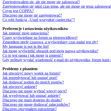
Zarejestrowałem się, ale nie mogę się zalogować!
Zarejestrowałem się jakiś czas temu, ale nie mogę się teraz zalogować
Czym jest COPPA?
Dlaczego nie mogę się zarejestrować?
Co robi funkcja „Usuń wszystkie ciasteczka”?
Preferencje i ustawienia użytkowników
Jak zmienić moje ustawienia?
Czasy wyświetlane na forum są nieprawidłowe!
Zmieniłem strefę czasową, a wyświetlany czas nadal jest zły!
My language is not in the list!
Jak mogę wyświetlić obrazek pod moją nazwą użytkownika?
Co to jest ranga i jak mogę ją zmienić?
Gdy próbuję wysłać wiadomość e-mail do użytkownika, forum każe 
Problemy z pisaniem
Jak utworzyć nowy wątek na forum?
Jak przeedytować lub usunąć post?
Jak dodawać podpis do moich postów?
Jak utworzyć ankietę?
Dlaczego nie mogę wybrać więcej opcji?
Jak wyedytować lub usunąć ankietę?
Dlaczego nie mam dostępu do działu?
Dlaczego nie mogę dodawać załączników?
Dlaczego otrzymałem ostrzeżenie?