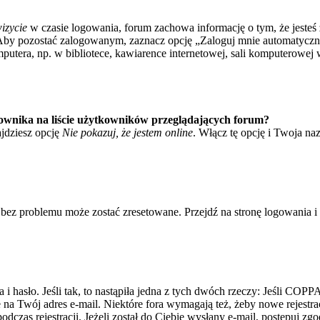
izycie
w czasie logowania, forum zachowa informację o tym, że jesteś 
Aby pozostać zalogowanym, zaznacz opcję „Zaloguj mnie automatycznie
tera, np. w bibliotece, kawiarence internetowej, sali komputerowej w sz
ownika na liście użytkowników przeglądających forum?
jdziesz opcję
Nie pokazuj, że jestem online
. Włącz tę opcję i Twoja na
bez problemu może zostać zresetowane. Przejdź na stronę logowania i k
asło. Jeśli tak, to nastąpiła jedna z tych dwóch rzeczy: Jeśli COPPA 
e na Twój adres e-mail. Niektóre fora wymagają też, żeby nowe rejestr
dczas rejestracji. Jeżeli został do Ciebie wysłany e-mail, postępuj zg