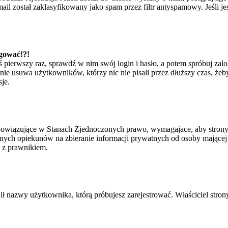
il został zaklasyfikowany jako spam przez filtr antyspamowy. Jeśli je
ogować!?!
eś pierwszy raz, sprawdź w nim swój login i hasło, a potem spróbuj zal
e usuwa użytkowników, którzy nic nie pisali przez dłuższy czas, żeby 
je.
bowiązujące w Stanach Zjednoczonych prawo, wymagajace, aby strony i
ych opiekunów na zbieranie informacji prywatnych od osoby mającej mni
ę z prawnikiem.
ił nazwy użytkownika, którą próbujesz zarejestrować. Właściciel strony