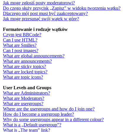
Jak mogę zgłosiś posty moderatorowi?
Do czego służy przycisk „Zapisz” w widoku tworzenia wątku?
Dlaczego mój post musi być zaakceptowany?
Jak mogę przesunąć swój wątek w górę?
Formatowanie i rodzaje wątków
Czym jest BBCode?
Can I use HTML?
What are Smilies?
Can I post images?
What are global announcements?
What are announcements?
What are sticky topics?
What are locked topics?
What are topic icons?
User Levels and Groups
What are Administrators?
What are Moderators?
What are usergroups?
Where are the usergroups and how do I join one?
How do I become a usergroup leader?
Why do some usergroups appear in a different colour?
What is a „Default usergroup”?
What is „The team” link?