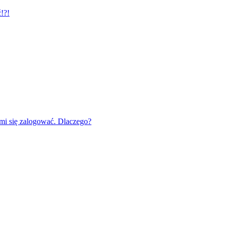
!?!
mi się zalogować. Dlaczego?