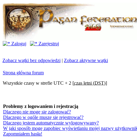
Zaloguj
Zarejestruj
Zobacz wątki bez odpowiedzi
|
Zobacz aktywne wątki
Strona główna forum
Wszystkie czasy w strefie UTC + 2 [
czas letni (DST)
]
Problemy z logowaniem i rejestracją
Dlaczego nie mogę się zalogować?
Dlaczego w ogóle muszę się rejestrować?
Dlaczego jestem automatycznie wylogowywany?
W jaki sposób mogę zapobiec wyświetlaniu mojej nazwy użytkownik
Zapomniałem hasła!