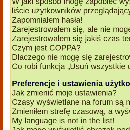
W jaki sposób mogę zapobiec wyś
liście użytkowników przeglądają
Zapomniałem hasła!
Zarejestrowałem się, ale nie mog
Zarejestrowałem się jakiś czas t
Czym jest COPPA?
Dlaczego nie mogę się zarejestr
Co robi funkcja „Usuń wszystkie 
Preferencje i ustawienia użyt
Jak zmienić moje ustawienia?
Czasy wyświetlane na forum są n
Zmieniłem strefę czasową, a wyśw
My language is not in the list!
Jak mogę wyświetlić obrazek po