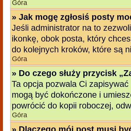
Góra
» Jak mogę zgłosiś posty mo
Jeśli administrator na to zezwo
ikonkę, obok posta, który chcesz
do kolejnych kroków, które są 
Góra
» Do czego służy przycisk „
Ta opcja pozwala Ci zapisywać 
mogą być dokończone i umieszc
powrócić do kopii roboczej, od
Góra
» Dlaczego mój post musi b