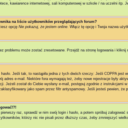
ce, kawiarence internetowej, sali komputerowej w szkole / na uczelni itp. Jeż
wnika na liście użytkowników przeglądających forum?
ziesz opcję
Nie pokazuj, że jestem online
. Włącz tę opcję i Twoja nazwa użyt
ez problemu może zostać zresetowane. Przejdź na stronę logowania i kliknij 
asło. Jeśli tak, to nastąpiła jedna z tych dwóch rzeczy: Jeśli COPPA jest w
wój adres e-mail. Niektóre fora wymagają też, żeby nowe rejestracje były akt
ji. Jeżeli został do Ciebie wysłany e-mail, postępuj zgodnie z instrukcjami 
zaklasyfikowany jako spam przez filtr antyspamowy. Jeśli jesteś pewien, że p
logować!?!
 pierwszy raz, sprawdź w nim swój login i hasło, a potem spróbuj zalogować 
kowników, którzy nic nie pisali przez dłuższy czas, żeby zmniejszyć wielkoś