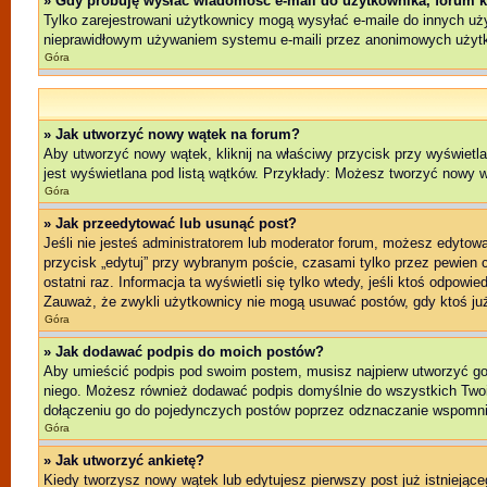
» Gdy próbuję wysłać wiadomość e-mail do użytkownika, forum k
Tylko zarejestrowani użytkownicy mogą wysyłać e-maile do innych użyt
nieprawidłowym używaniem systemu e-maili przez anonimowych użyt
Góra
» Jak utworzyć nowy wątek na forum?
Aby utworzyć nowy wątek, kliknij na właściwy przycisk przy wyświetl
jest wyświetlana pod listą wątków. Przykłady: Możesz tworzyć nowy 
Góra
» Jak przeedytować lub usunąć post?
Jeśli nie jesteś administratorem lub moderator forum, możesz edytować
przycisk „edytuj” przy wybranym poście, czasami tylko przez pewien cz
ostatni raz. Informacja ta wyświetli się tylko wtedy, jeśli ktoś odpowi
Zauważ, że zwykli użytkownicy nie mogą usuwać postów, gdy ktoś już
Góra
» Jak dodawać podpis do moich postów?
Aby umieścić podpis pod swoim postem, musisz najpierw utworzyć g
niego. Możesz również dodawać podpis domyślnie do wszystkich Twoi
dołączeniu go do pojedynczych postów poprzez odznaczanie wspomnia
Góra
» Jak utworzyć ankietę?
Kiedy tworzysz nowy wątek lub edytujesz pierwszy post już istniejącego