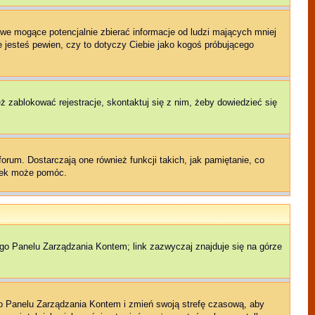
we mogące potencjalnie zbierać informacje od ludzi mających mniej
ie jesteś pewien, czy to dotyczy Ciebie jako kogoś próbującego
eż zablokować rejestracje, skontaktuj się z nim, żeby dowiedzieć się
rum. Dostarczają one również funkcji takich, jak pamiętanie, co
czek może pomóc.
ego Panelu Zarządzania Kontem; link zazwyczaj znajduje się na górze
jego Panelu Zarządzania Kontem i zmień swoją strefę czasową, aby