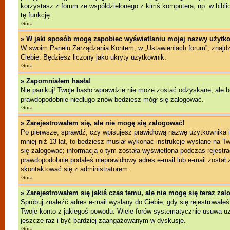
korzystasz z forum ze współdzielonego z kimś komputera, np. w bibliote
tę funkcję.
Góra
» W jaki sposób mogę zapobiec wyświetlaniu mojej nazwy użytko
W swoim Panelu Zarządzania Kontem, w „Ustawieniach forum”, znajd
Ciebie. Będziesz liczony jako ukryty użytkownik.
Góra
» Zapomniałem hasła!
Nie panikuj! Twoje hasło wprawdzie nie może zostać odzyskane, ale b
prawdopodobnie niedługo znów będziesz mógł się zalogować.
Góra
» Zarejestrowałem się, ale nie mogę się zalogować!
Po pierwsze, sprawdź, czy wpisujesz prawidłową nazwę użytkownika i h
mniej niż 13 lat, to będziesz musiał wykonać instrukcje wysłane na T
się zalogować; informacja o tym została wyświetlona podczas rejestrac
prawdopodobnie podałeś nieprawidłowy adres e-mail lub e-mail został 
skontaktować się z administratorem.
Góra
» Zarejestrowałem się jakiś czas temu, ale nie mogę się teraz za
Spróbuj znaleźć adres e-mail wysłany do Ciebie, gdy się rejestrowałeś
Twoje konto z jakiegoś powodu. Wiele forów systematycznie usuwa użyt
jeszcze raz i być bardziej zaangażowanym w dyskusje.
Góra