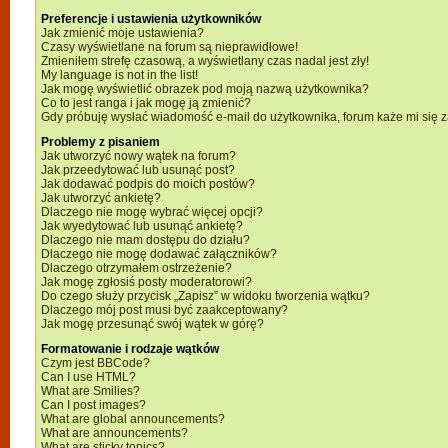
Preferencje i ustawienia użytkowników
Jak zmienić moje ustawienia?
Czasy wyświetlane na forum są nieprawidłowe!
Zmieniłem strefę czasową, a wyświetlany czas nadal jest zły!
My language is not in the list!
Jak mogę wyświetlić obrazek pod moją nazwą użytkownika?
Co to jest ranga i jak mogę ją zmienić?
Gdy próbuję wysłać wiadomość e-mail do użytkownika, forum każe mi się
Problemy z pisaniem
Jak utworzyć nowy wątek na forum?
Jak przeedytować lub usunąć post?
Jak dodawać podpis do moich postów?
Jak utworzyć ankietę?
Dlaczego nie mogę wybrać więcej opcji?
Jak wyedytować lub usunąć ankietę?
Dlaczego nie mam dostępu do działu?
Dlaczego nie mogę dodawać załączników?
Dlaczego otrzymałem ostrzeżenie?
Jak mogę zgłosiś posty moderatorowi?
Do czego służy przycisk „Zapisz” w widoku tworzenia wątku?
Dlaczego mój post musi być zaakceptowany?
Jak mogę przesunąć swój wątek w górę?
Formatowanie i rodzaje wątków
Czym jest BBCode?
Can I use HTML?
What are Smilies?
Can I post images?
What are global announcements?
What are announcements?
What are sticky topics?