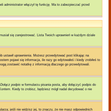
li administrator włączył tę funkcję. Ma to zabezpieczać przed
musiał się zarejestrować. Lista Twoich uprawnień w każdym dziale
sób ustawił uprawnienia. Możesz przeedytować post klikając na
tem pojawi się informacja, ile razy go edytowałeś i kiedy zrobiłeś to
ni mogą zostawić notatkę z informacją dlaczego go przeedytowali.
e
Dołącz podpis
w formularzu pisania posta, aby dołączyć podpis do
ontem. Kiedy to zrobisz, będziesz mógł nadal decydować o nie
larza; jeśli nie widzisz jej, to znaczy, że nie masz odpowiednich