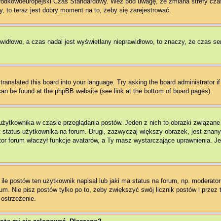
Środkowoeuropejski Czas Standardowy. Weź pod uwagę, że zmiana strefy cza
, to teraz jest dobry moment na to, żeby się zarejestrować.
awidłowo, a czas nadal jest wyświetlany nieprawidłowo, to znaczy, że czas se
translated this board into your language. Try asking the board administrator i
 can be found at the phpBB website (see link at the bottom of board pages).
użytkownika w czasie przeglądania postów. Jeden z nich to obrazki związan
t status użytkownika na forum. Drugi, zazwyczaj większy obrazek, jest znany
r forum właczył funkcje avatarów, a Ty masz wystarczające uprawnienia. Jeż
e postów ten użytkownik napisał lub jaki ma status na forum, np. moderator 
m. Nie pisz postów tylko po to, żeby zwiększyć swój licznik postów i przez t
 ostrzeżenie.