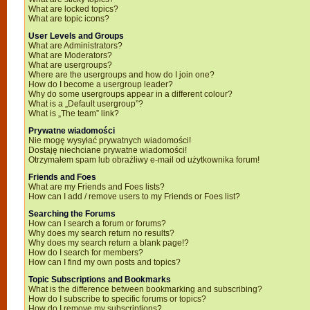
What are locked topics?
What are topic icons?
User Levels and Groups
What are Administrators?
What are Moderators?
What are usergroups?
Where are the usergroups and how do I join one?
How do I become a usergroup leader?
Why do some usergroups appear in a different colour?
What is a „Default usergroup”?
What is „The team” link?
Prywatne wiadomości
Nie mogę wysyłać prywatnych wiadomości!
Dostaję niechciane prywatne wiadomości!
Otrzymałem spam lub obraźliwy e-mail od użytkownika forum!
Friends and Foes
What are my Friends and Foes lists?
How can I add / remove users to my Friends or Foes list?
Searching the Forums
How can I search a forum or forums?
Why does my search return no results?
Why does my search return a blank page!?
How do I search for members?
How can I find my own posts and topics?
Topic Subscriptions and Bookmarks
What is the difference between bookmarking and subscribing?
How do I subscribe to specific forums or topics?
How do I remove my subscriptions?