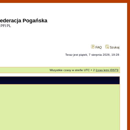
ederacja Pogańska
 PFI PL
FAQ
Szukaj
Teraz jest piątek, 7 sierpnia 2026, 19:28
Wszystkie czasy w strefie UTC + 2 [
czas letni (DST)
]