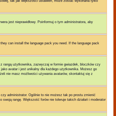
sowej, tak jak większości ustawień, może zostać wykonana tylko
rwera jest nieprawidłowy. Poinformuj o tym administratora, aby
f they can install the language pack you need. If the language pack
e z rangą użytkownika, zazwyczaj w formie gwiazdek, bloczków czy
 jako avatar i jest unikalny dla każdego użytkownika. Możesz go
eli nie masz możliwości używania avatarów, skontaktuj się z
czy administrator. Ogólnie to nie możesz tak po prostu zmienić
o swoją rangę. Większość forów nie toleruje takich działań i moderator