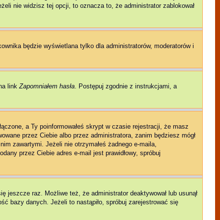
eli nie widzisz tej opcji, to oznacza to, że administrator zablokował
kownika będzie wyświetlana tylko dla administratorów, moderatorów i
na link
Zapomniałem hasła
. Postępuj zgodnie z instrukcjami, a
łączone, a Ty poinformowałeś skrypt w czasie rejestracji, że masz
ywowane przez Ciebie albo przez administratora, zanim będziesz mógł
w nim zawartymi. Jeżeli nie otrzymałeś żadnego e-maila,
odany przez Ciebie adres e-mail jest prawidłowy, spróbuj
się jeszcze raz. Możliwe też, że administrator deaktywował lub usunął
ć bazy danych. Jeżeli to nastąpiło, spróbuj zarejestrować się