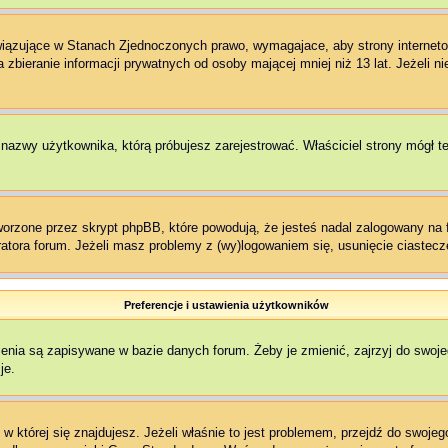
owiązujące w Stanach Zjednoczonych prawo, wymagajace, aby strony interneto
zbieranie informacji prywatnych od osoby mającej mniej niż 13 lat. Jeżeli n
ł nazwy użytkownika, którą próbujesz zarejestrować. Właściciel strony mógł t
rzone przez skrypt phpBB, które powodują, że jesteś nadal zalogowany na fo
stratora forum. Jeżeli masz problemy z (wy)logowaniem się, usunięcie ciaste
Preferencje i ustawienia użytkowników
enia są zapisywane w bazie danych forum. Żeby je zmienić, zajrzyj do swoj
je.
, w której się znajdujesz. Jeżeli właśnie to jest problemem, przejdź do swo