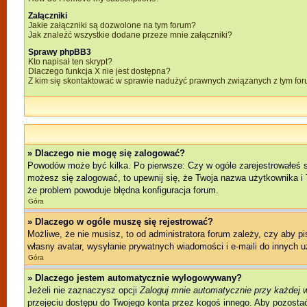
Załączniki
Jakie załączniki są dozwolone na tym forum?
Jak znaleźć wszystkie dodane przeze mnie załączniki?
Sprawy phpBB3
Kto napisał ten skrypt?
Dlaczego funkcja X nie jest dostępna?
Z kim się skontaktować w sprawie nadużyć prawnych związanych z tym fo
» Dlaczego nie mogę się zalogować?
Powodów może być kilka. Po pierwsze: Czy w ogóle zarejestrowałeś się 
możesz się zalogować, to upewnij się, że Twoja nazwa użytkownika i T
że problem powoduje błędna konfiguracja forum.
Góra
» Dlaczego w ogóle muszę się rejestrować?
Możliwe, że nie musisz, to od administratora forum zależy, czy aby p
własny avatar, wysyłanie prywatnych wiadomości i e-maili do innych u
Góra
» Dlaczego jestem automatycznie wylogowywany?
Jeżeli nie zaznaczysz opcji
Zaloguj mnie automatycznie przy każdej 
przejęciu dostępu do Twojego konta przez kogoś innego. Aby pozostać