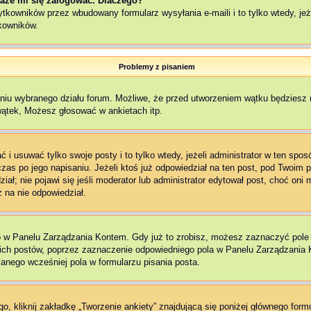
aże mi się zalogować. Dlaczego?
kowników przez wbudowany formularz wysyłania e-maili i to tylko wtedy, jeże
kowników.
Problemy z pisaniem
aniu wybranego działu forum. Możliwe, że przed utworzeniem wątku będziesz 
wątek, Możesz głosować w ankietach itp.
 i usuwać tylko swoje posty i to tylko wtedy, jeżeli administrator w ten spo
as po jego napisaniu. Jeżeli ktoś już odpowiedział na ten post, pod Twoim pos
edział; nie pojawi się jeśli moderator lub administrator edytował post, choć o
 na nie odpowiedział.
o w Panelu Zarządzania Kontem. Gdy już to zrobisz, możesz zaznaczyć pol
ch postów, poprzez zaznaczenie odpowiedniego pola w Panelu Zarządzania K
nego wcześniej pola w formularzu pisania posta.
, kliknij zakładkę „Tworzenie ankiety” znajdującą się poniżej głównego formu