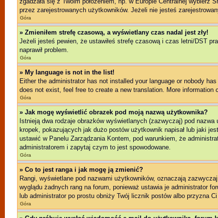
zgadzała się z Twoim położeniem, np. w Europie Centralnej wybierz 
przez zarejestrowanych użytkowników. Jeżeli nie jesteś zarejestrowany
Góra
» Zmieniłem strefę czasową, a wyświetlany czas nadal jest zły!
Jeżeli jesteś pewien, że ustawiłeś strefę czasową i czas letni/DST pr
naprawił problem.
Góra
» My language is not in the list!
Either the administrator has not installed your language or nobody has 
does not exist, feel free to create a new translation. More information
Góra
» Jak mogę wyświetlić obrazek pod moją nazwą użytkownika?
Istnieją dwa rodzaje obrazków wyświetlanych (zazwyczaj) pod nazwa 
kropek, pokazujących jak dużo postów użytkownik napisał lub jaki jes
ustawić w Panelu Zarządzania Kontem, pod warunkiem, że administrato
administratorem i zapytaj czym to jest spowodowane.
Góra
» Co to jest ranga i jak mogę ją zmienić?
Rangi, wyświetlane pod nazwami użytkowników, oznaczają zazwyczaj il
wyglądu żadnych rang na forum, ponieważ ustawia je administrator foru
lub administrator po prostu obniży Twój licznik postów albo przyzna Ci
Góra