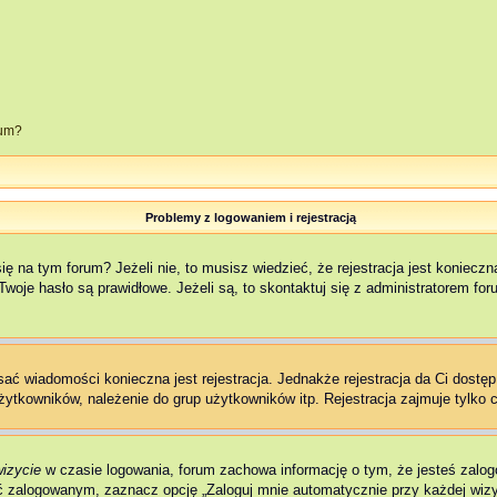
rum?
Problemy z logowaniem i rejestracją
na tym forum? Jeżeli nie, to musisz wiedzieć, że rejestracja jest konieczna,
woje hasło są prawidłowe. Jeżeli są, to skontaktuj się z administratorem fo
isać wiadomości konieczna jest rejestracja. Jednakże rejestracja da Ci dostę
żytkowników, należenie do grup użytkowników itp. Rejestracja zajmuje tylko c
wizycie
w czasie logowania, forum zachowa informację o tym, że jesteś zalog
 zalogowanym, zaznacz opcję „Zaloguj mnie automatycznie przy każdej wizyc