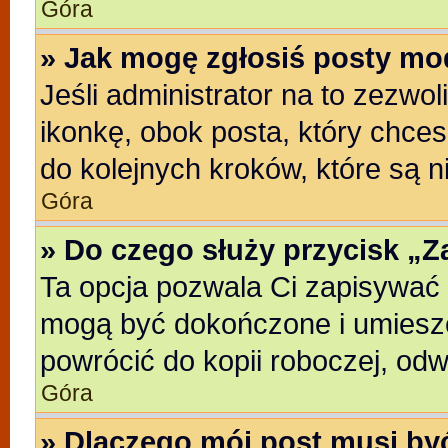
Góra
» Jak mogę zgłosiś posty mo
Jeśli administrator na to zezwo
ikonkę, obok posta, który chcesz
do kolejnych kroków, które są 
Góra
» Do czego służy przycisk „
Ta opcja pozwala Ci zapisywać 
mogą być dokończone i umieszc
powrócić do kopii roboczej, od
Góra
» Dlaczego mój post musi b