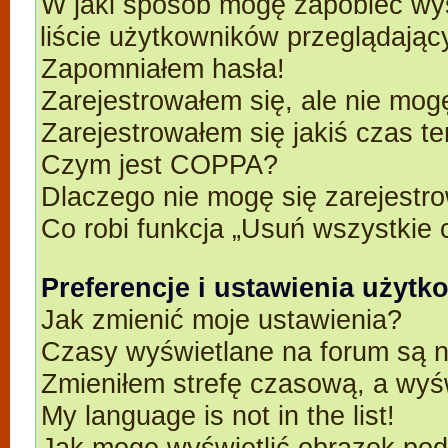
W jaki sposób mogę zapobiec wyś
liście użytkowników przeglądają
Zapomniałem hasła!
Zarejestrowałem się, ale nie mog
Zarejestrowałem się jakiś czas t
Czym jest COPPA?
Dlaczego nie mogę się zarejestr
Co robi funkcja „Usuń wszystkie 
Preferencje i ustawienia użyt
Jak zmienić moje ustawienia?
Czasy wyświetlane na forum są n
Zmieniłem strefę czasową, a wyśw
My language is not in the list!
Jak mogę wyświetlić obrazek po