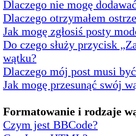
Dlaczego nie mogę dodawać
Dlaczego otrzymałem ostrze
Jak mogę zgłosiś posty mod
Do czego służy przycisk „Z
wątku?
Dlaczego mój post musi by
Jak mogę przesunąć swój w
Formatowanie i rodzaje w
Czym jest BBCode?