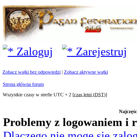
Zaloguj
Zarejestruj
Zobacz wątki bez odpowiedzi
|
Zobacz aktywne wątki
Strona główna forum
Wszystkie czasy w strefie UTC + 2 [
czas letni (DST)
]
Najczęśc
Problemy z logowaniem i r
Dlaczego nie mogę się zalo