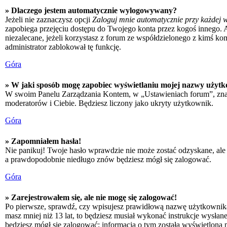
» Dlaczego jestem automatycznie wylogowywany?
Jeżeli nie zaznaczysz opcji
Zaloguj mnie automatycznie przy każdej w
zapobiega przejęciu dostępu do Twojego konta przez kogoś innego. 
niezalecane, jeżeli korzystasz z forum ze współdzielonego z kimś kompu
administrator zablokował tę funkcję.
Góra
» W jaki sposób mogę zapobiec wyświetlaniu mojej nazwy użytk
W swoim Panelu Zarządzania Kontem, w „Ustawieniach forum”, zna
moderatorów i Ciebie. Będziesz liczony jako ukryty użytkownik.
Góra
» Zapomniałem hasła!
Nie panikuj! Twoje hasło wprawdzie nie może zostać odzyskane, ale 
a prawdopodobnie niedługo znów będziesz mógł się zalogować.
Góra
» Zarejestrowałem się, ale nie mogę się zalogować!
Po pierwsze, sprawdź, czy wpisujesz prawidłową nazwę użytkownika i h
masz mniej niż 13 lat, to będziesz musiał wykonać instrukcje wysłan
będziesz mógł się zalogować; informacja o tym została wyświetlona po