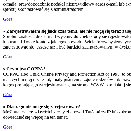
e-maila, prawdopodobnie podałeś nieprawidłowy adres e-mail lub e-ma
spróbuj skontaktować się z administratorem.
Góra
» Zarejestrowałem się jakiś czas temu, ale nie mogę się teraz zal
Spróbuj znaleźć adres e-mail wysłany do Ciebie, gdy się rejestrował
lub usunął Twoje konto z jakiegoś powodu. Wiele forów systematyczni
zarejestrować się jeszcze raz i być bardziej zaangażowanym w dyskus
Góra
» Czym jest COPPA?
COPPA, albo Child Online Privacy and Protection Act of 1998, to o
mających mniej niż 13 lat, miały piśmienną zgodę rodziców lub prawn
kogoś próbującego zarejestrować się na stronie WWW, skontaktuj si
Góra
» Dlaczego nie mogę się zarejestrować?
Możliwe jest, że właściciel strony zbanował Twój adres IP lub zabron
dowiedzieć się więcej na ten temat.
Góra