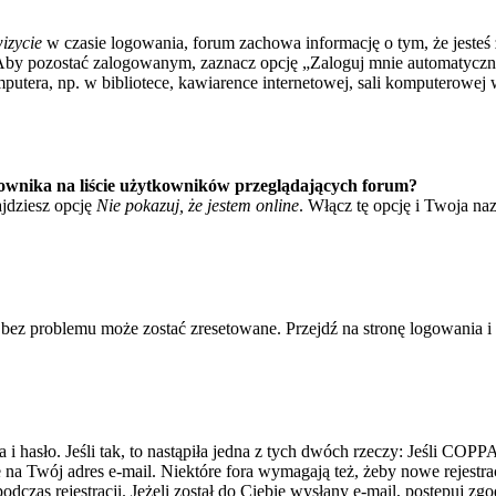
izycie
w czasie logowania, forum zachowa informację o tym, że jesteś 
Aby pozostać zalogowanym, zaznacz opcję „Zaloguj mnie automatycznie
tera, np. w bibliotece, kawiarence internetowej, sali komputerowej w sz
ownika na liście użytkowników przeglądających forum?
jdziesz opcję
Nie pokazuj, że jestem online
. Włącz tę opcję i Twoja na
bez problemu może zostać zresetowane. Przejdź na stronę logowania i k
asło. Jeśli tak, to nastąpiła jedna z tych dwóch rzeczy: Jeśli COPPA 
e na Twój adres e-mail. Niektóre fora wymagają też, żeby nowe rejestr
dczas rejestracji. Jeżeli został do Ciebie wysłany e-mail, postępuj zg