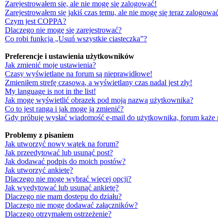
Zarejestrowałem się, ale nie mogę się zalogować!
Zarejestrowałem się jakiś czas temu, ale nie mogę się teraz zalogować
Czym jest COPPA?
Dlaczego nie mogę się zarejestrować?
Co robi funkcja „Usuń wszystkie ciasteczka”?
Preferencje i ustawienia użytkowników
Jak zmienić moje ustawienia?
Czasy wyświetlane na forum są nieprawidłowe!
Zmieniłem strefę czasową, a wyświetlany czas nadal jest zły!
My language is not in the list!
Jak mogę wyświetlić obrazek pod moją nazwą użytkownika?
Co to jest ranga i jak mogę ją zmienić?
Gdy próbuję wysłać wiadomość e-mail do użytkownika, forum każe 
Problemy z pisaniem
Jak utworzyć nowy wątek na forum?
Jak przeedytować lub usunąć post?
Jak dodawać podpis do moich postów?
Jak utworzyć ankietę?
Dlaczego nie mogę wybrać więcej opcji?
Jak wyedytować lub usunąć ankietę?
Dlaczego nie mam dostępu do działu?
Dlaczego nie mogę dodawać załączników?
Dlaczego otrzymałem ostrzeżenie?