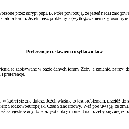
orzone przez skrypt phpBB, które powodują, że jesteś nadal zalogowan
inistratora forum. Jeżeli masz problemy z (wy)logowaniem się, usunięci
Preferencje i ustawienia użytkowników
ienia są zapisywane w bazie danych forum. Żeby je zmienić, zajrzyj 
i preferencje.
, w której się znajdujesz. Jeżeli właśnie to jest problemem, przejdź 
ierz Środkowoeuropejski Czas Standardowy. Weź pod uwagę, że zmiana
ś zarejestrowany, to teraz jest dobry moment na to, żeby się zarejestr