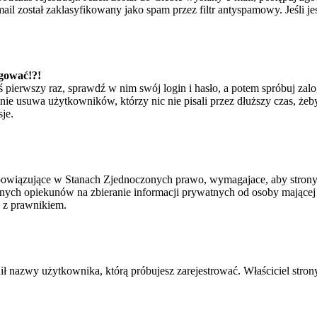
il został zaklasyfikowany jako spam przez filtr antyspamowy. Jeśli je
ogować!?!
eś pierwszy raz, sprawdź w nim swój login i hasło, a potem spróbuj zal
e usuwa użytkowników, którzy nic nie pisali przez dłuższy czas, żeby 
je.
bowiązujące w Stanach Zjednoczonych prawo, wymagajace, aby strony i
ych opiekunów na zbieranie informacji prywatnych od osoby mającej mni
ę z prawnikiem.
ił nazwy użytkownika, którą próbujesz zarejestrować. Właściciel strony