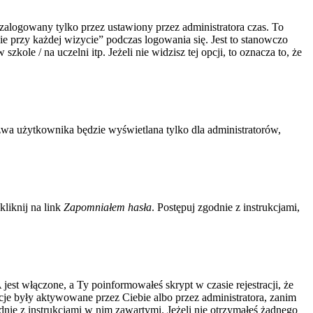
zalogowany tylko przez ustawiony przez administratora czas. To
 przy każdej wizycie” podczas logowania się. Jest to stanowczo
kole / na uczelni itp. Jeżeli nie widzisz tej opcji, to oznacza to, że
zwa użytkownika będzie wyświetlana tylko dla administratorów,
liknij na link
Zapomniałem hasła
. Postępuj zgodnie z instrukcjami,
jest włączone, a Ty poinformowałeś skrypt w czasie rejestracji, że
acje były aktywowane przez Ciebie albo przez administratora, zanim
odnie z instrukcjami w nim zawartymi. Jeżeli nie otrzymałeś żadnego