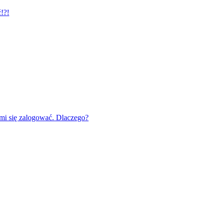
!?!
mi się zalogować. Dlaczego?