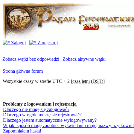
Zaloguj
Zarejestruj
Zobacz wątki bez odpowiedzi
|
Zobacz aktywne wątki
Strona główna forum
Wszystkie czasy w strefie UTC + 2 [
czas letni (DST)
]
Problemy z logowaniem i rejestracją
Dlaczego nie mogę się zalogować?
Dlaczego w ogóle muszę się rejestrować?
Dlaczego jestem automatycznie wylogowywany?
W jaki sposób mogę zapobiec wyświetlaniu mojej nazwy użytkownik
Zapomniałem hasła!