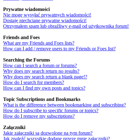
Prywatne wiadomości
Nie mogę wysyłać prywatnych wiadomości!
Dostaję niechciane prywatne wiadomości!
Otrzymałem spam lub obraźliwy e-mail od użytkownika forum!
Friends and Foes
What are my Friends and Foes lists?
How can I add / remove users to my Friends or Foes list?
Searching the Forums
How can I search a forum or forums?
Why does my search return no results?
Why does my search return a blank page!?
How do I search for members?
How can I find my own posts and topics?
Topic Subscriptions and Bookmarks
What is the difference between bookmarking and subscribing?
How do I subscribe to specific forums or topics?
How do I remove my subscriptions?
Załączniki
Jakie załączniki są dozwolone na tym forum?
Jak znaleźć wszystkie dodane przeze mnie załączniki?