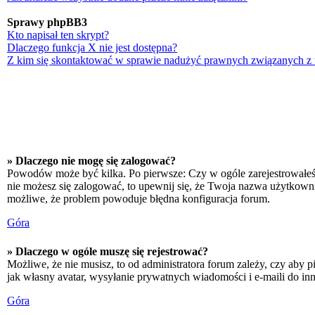
Sprawy phpBB3
Kto napisał ten skrypt?
Dlaczego funkcja X nie jest dostępna?
Z kim się skontaktować w sprawie nadużyć prawnych związanych z
» Dlaczego nie mogę się zalogować?
Powodów może być kilka. Po pierwsze: Czy w ogóle zarejestrowałeś się
nie możesz się zalogować, to upewnij się, że Twoja nazwa użytkownika
możliwe, że problem powoduje błędna konfiguracja forum.
Góra
» Dlaczego w ogóle muszę się rejestrować?
Możliwe, że nie musisz, to od administratora forum zależy, czy aby p
jak własny avatar, wysyłanie prywatnych wiadomości i e-maili do inn
Góra