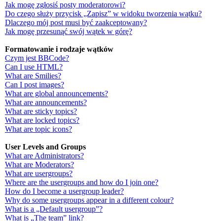
Jak mogę zgłosiś posty moderatorowi?
Do czego służy przycisk „Zapisz” w widoku tworzenia wątku?
Dlaczego mój post musi być zaakceptowany?
Jak mogę przesunąć swój wątek w górę?
Formatowanie i rodzaje wątków
Czym jest BBCode?
Can I use HTML?
What are Smilies?
Can I post images?
What are global announcements?
What are announcements?
What are sticky topics?
What are locked topics?
What are topic icons?
User Levels and Groups
What are Administrators?
What are Moderators?
What are usergroups?
Where are the usergroups and how do I join one?
How do I become a usergroup leader?
Why do some usergroups appear in a different colour?
What is a „Default usergroup”?
What is „The team” link?