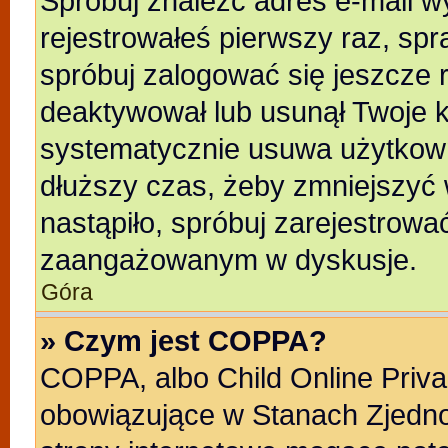
Spróbuj znaleźć adres e-mail wy
rejestrowałeś pierwszy raz, spr
spróbuj zalogować się jeszcze r
deaktywował lub usunął Twoje k
systematycznie usuwa użytkowni
dłuższy czas, żeby zmniejszyć 
nastąpiło, spróbuj zarejestrować
zaangażowanym w dyskusje.
Góra
» Czym jest COPPA?
COPPA, albo Child Online Privac
obowiązujące w Stanach Zjedn