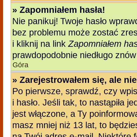
» Zapomniałem hasła!
Nie panikuj! Twoje hasło wpraw
bez problemu może zostać zres
i kliknij na link
Zapomniałem has
prawdopodobnie niedługo znów 
Góra
» Zarejestrowałem się, ale n
Po pierwsze, sprawdź, czy wpi
i hasło. Jeśli tak, to nastąpiła
jest włączone, a Ty poinformował
masz mniej niż 13 lat, to będzi
na Twój adres e-mail. Niektóre