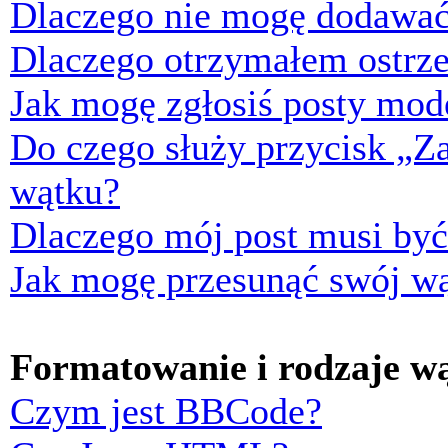
Dlaczego nie mogę dodawać
Dlaczego otrzymałem ostrze
Jak mogę zgłosiś posty mod
Do czego służy przycisk „Z
wątku?
Dlaczego mój post musi by
Jak mogę przesunąć swój w
Formatowanie i rodzaje w
Czym jest BBCode?