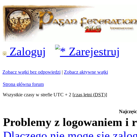
Zaloguj
Zarejestruj
Zobacz wątki bez odpowiedzi
|
Zobacz aktywne wątki
Strona główna forum
Wszystkie czasy w strefie UTC + 2 [
czas letni (DST)
]
Najczęśc
Problemy z logowaniem i r
Dlaczego nie mogę się zalo