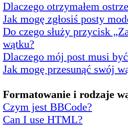
Dlaczego otrzymałem ostrze
Jak mogę zgłosiś posty mod
Do czego służy przycisk „Z
wątku?
Dlaczego mój post musi by
Jak mogę przesunąć swój w
Formatowanie i rodzaje w
Czym jest BBCode?
Can I use HTML?