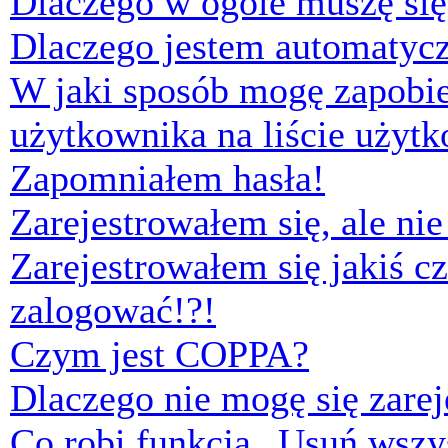
Dlaczego w ogóle muszę się
Dlaczego jestem automaty
W jaki sposób mogę zapobi
użytkownika na liście użyt
Zapomniałem hasła!
Zarejestrowałem się, ale ni
Zarejestrowałem się jakiś cz
zalogować!?!
Czym jest COPPA?
Dlaczego nie mogę się zare
Co robi funkcja „Usuń wszys