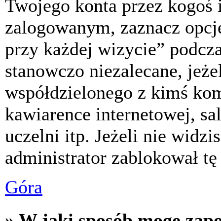
Twojego konta przez kogoś 
zalogowanym, zaznacz opcj
przy każdej wizycie” podczas
stanowczo niezalecane, jeże
współdzielonego z kimś komp
kawiarence internetowej, sa
uczelni itp. Jeżeli nie widzis
administrator zablokował tę
Góra
» W jaki sposób mogę zap