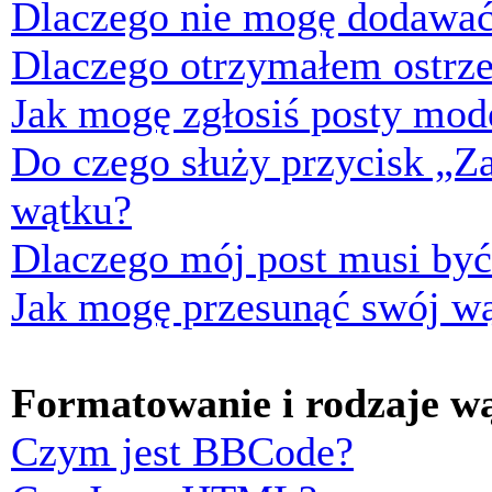
Dlaczego nie mogę dodawać
Dlaczego otrzymałem ostrze
Jak mogę zgłosiś posty mod
Do czego służy przycisk „Z
wątku?
Dlaczego mój post musi by
Jak mogę przesunąć swój w
Formatowanie i rodzaje w
Czym jest BBCode?