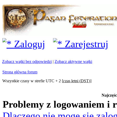
Zaloguj
Zarejestruj
Zobacz wątki bez odpowiedzi
|
Zobacz aktywne wątki
Strona główna forum
Wszystkie czasy w strefie UTC + 2 [
czas letni (DST)
]
Najczęśc
Problemy z logowaniem i r
Dlaczego nie mogę się zalo