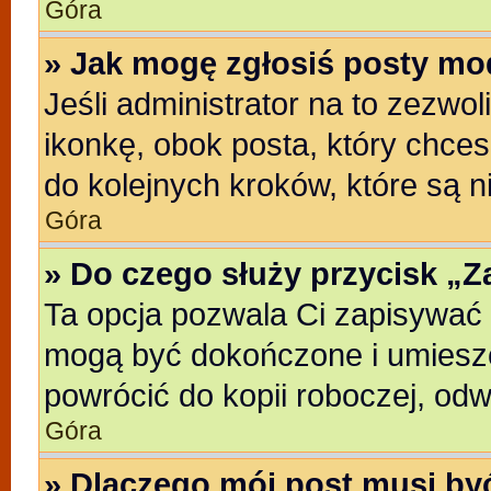
Góra
» Jak mogę zgłosiś posty mo
Jeśli administrator na to zezwo
ikonkę, obok posta, który chcesz
do kolejnych kroków, które są 
Góra
» Do czego służy przycisk „
Ta opcja pozwala Ci zapisywać 
mogą być dokończone i umieszc
powrócić do kopii roboczej, od
Góra
» Dlaczego mój post musi b