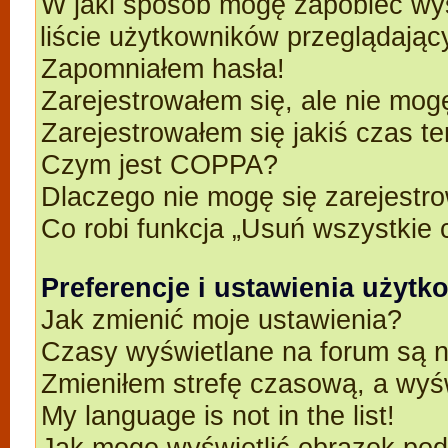
W jaki sposób mogę zapobiec wyś
liście użytkowników przeglądają
Zapomniałem hasła!
Zarejestrowałem się, ale nie mog
Zarejestrowałem się jakiś czas t
Czym jest COPPA?
Dlaczego nie mogę się zarejestr
Co robi funkcja „Usuń wszystkie 
Preferencje i ustawienia użyt
Jak zmienić moje ustawienia?
Czasy wyświetlane na forum są n
Zmieniłem strefę czasową, a wyśw
My language is not in the list!
Jak mogę wyświetlić obrazek po