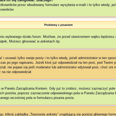
aże mi się zalogować. Dlaczego?
kowników przez wbudowany formularz wysyłania e-maili i to tylko wtedy, jeże
kowników.
Problemy z pisaniem
aniu wybranego działu forum. Możliwe, że przed utworzeniem wątku będziesz 
wątek, Możesz głosować w ankietach itp.
 i usuwać tylko swoje posty i to tylko wtedy, jeżeli administrator w ten spo
as po jego napisaniu. Jeżeli ktoś już odpowiedział na ten post, pod Twoim pos
edział; nie pojawi się jeśli moderator lub administrator edytował post, choć o
 na nie odpowiedział.
o w Panelu Zarządzania Kontem. Gdy już to zrobisz, możesz zaznaczyć pol
ch postów, poprzez zaznaczenie odpowiedniego pola w Panelu Zarządzania K
nego wcześniej pola w formularzu pisania posta.
, kliknij zakładkę „Tworzenie ankiety” znajdującą się poniżej głównego formu