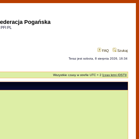
ederacja Pogańska
 PFI PL
FAQ
Szukaj
Teraz jest sobota, 8 sierpnia 2026, 16:34
Wszystkie czasy w strefie UTC + 2 [
czas letni (DST)
]