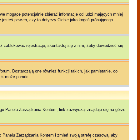
we mogące potencjalnie zbierać informacje od ludzi mających mniej
ie jesteś pewien, czy to dotyczy Ciebie jako kogoś próbującego
eż zablokować rejestracje, skontaktuj się z nim, żeby dowiedzieć się
rum. Dostarczają one również funkcji takich, jak pamiętanie, co
czek może pomóc.
ego Panelu Zarządzania Kontem; link zazwyczaj znajduje się na górze
jego Panelu Zarządzania Kontem i zmień swoją strefę czasową, aby