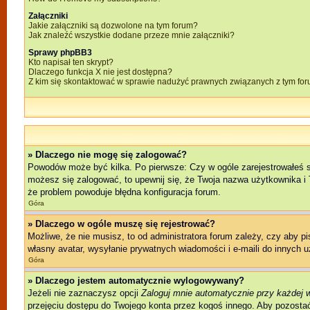
Załączniki
Jakie załączniki są dozwolone na tym forum?
Jak znaleźć wszystkie dodane przeze mnie załączniki?
Sprawy phpBB3
Kto napisał ten skrypt?
Dlaczego funkcja X nie jest dostępna?
Z kim się skontaktować w sprawie nadużyć prawnych związanych z tym fo
» Dlaczego nie mogę się zalogować?
Powodów może być kilka. Po pierwsze: Czy w ogóle zarejestrowałeś się 
możesz się zalogować, to upewnij się, że Twoja nazwa użytkownika i T
że problem powoduje błędna konfiguracja forum.
Góra
» Dlaczego w ogóle muszę się rejestrować?
Możliwe, że nie musisz, to od administratora forum zależy, czy aby p
własny avatar, wysyłanie prywatnych wiadomości i e-maili do innych u
Góra
» Dlaczego jestem automatycznie wylogowywany?
Jeżeli nie zaznaczysz opcji
Zaloguj mnie automatycznie przy każdej 
przejęciu dostępu do Twojego konta przez kogoś innego. Aby pozostać