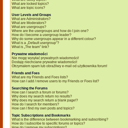
What are locked topics?
What are topic icons?
User Levels and Groups
What are Administrators?
What are Moderators?
What are usergroups?
Where are the usergroups and how do I join one?
How do I become a usergroup leader?
Why do some usergroups appear in a different colour?
What is a „Default usergroup”?
What is „The team” link?
Prywatne wiadomości
Nie mogę wysyłać prywatnych wiadomości!
Dostaję niechciane prywatne wiadomości!
Otrzymałem spam lub obraźliwy e-mail od użytkownika forum!
Friends and Foes
What are my Friends and Foes lists?
How can I add / remove users to my Friends or Foes list?
Searching the Forums
How can I search a forum or forums?
Why does my search return no results?
Why does my search return a blank page!?
How do I search for members?
How can I find my own posts and topics?
Topic Subscriptions and Bookmarks
What is the difference between bookmarking and subscribing?
How do I subscribe to specific forums or topics?
How do I remove my subscriptions?