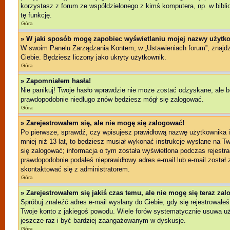
korzystasz z forum ze współdzielonego z kimś komputera, np. w bibliote
tę funkcję.
Góra
» W jaki sposób mogę zapobiec wyświetlaniu mojej nazwy użytko
W swoim Panelu Zarządzania Kontem, w „Ustawieniach forum”, znajd
Ciebie. Będziesz liczony jako ukryty użytkownik.
Góra
» Zapomniałem hasła!
Nie panikuj! Twoje hasło wprawdzie nie może zostać odzyskane, ale b
prawdopodobnie niedługo znów będziesz mógł się zalogować.
Góra
» Zarejestrowałem się, ale nie mogę się zalogować!
Po pierwsze, sprawdź, czy wpisujesz prawidłową nazwę użytkownika i h
mniej niż 13 lat, to będziesz musiał wykonać instrukcje wysłane na T
się zalogować; informacja o tym została wyświetlona podczas rejestrac
prawdopodobnie podałeś nieprawidłowy adres e-mail lub e-mail został 
skontaktować się z administratorem.
Góra
» Zarejestrowałem się jakiś czas temu, ale nie mogę się teraz za
Spróbuj znaleźć adres e-mail wysłany do Ciebie, gdy się rejestrowałeś
Twoje konto z jakiegoś powodu. Wiele forów systematycznie usuwa użyt
jeszcze raz i być bardziej zaangażowanym w dyskusje.
Góra