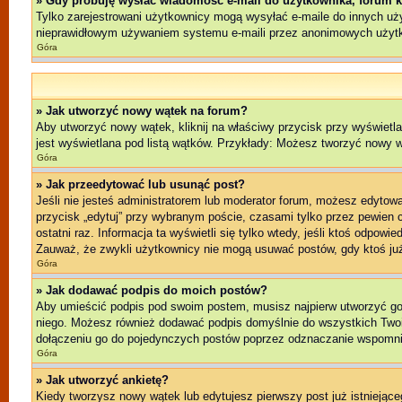
» Gdy próbuję wysłać wiadomość e-mail do użytkownika, forum k
Tylko zarejestrowani użytkownicy mogą wysyłać e-maile do innych użyt
nieprawidłowym używaniem systemu e-maili przez anonimowych użyt
Góra
» Jak utworzyć nowy wątek na forum?
Aby utworzyć nowy wątek, kliknij na właściwy przycisk przy wyświetl
jest wyświetlana pod listą wątków. Przykłady: Możesz tworzyć nowy 
Góra
» Jak przeedytować lub usunąć post?
Jeśli nie jesteś administratorem lub moderator forum, możesz edytować
przycisk „edytuj” przy wybranym poście, czasami tylko przez pewien cz
ostatni raz. Informacja ta wyświetli się tylko wtedy, jeśli ktoś odpowi
Zauważ, że zwykli użytkownicy nie mogą usuwać postów, gdy ktoś już
Góra
» Jak dodawać podpis do moich postów?
Aby umieścić podpis pod swoim postem, musisz najpierw utworzyć g
niego. Możesz również dodawać podpis domyślnie do wszystkich Twoi
dołączeniu go do pojedynczych postów poprzez odznaczanie wspomnia
Góra
» Jak utworzyć ankietę?
Kiedy tworzysz nowy wątek lub edytujesz pierwszy post już istniejącego