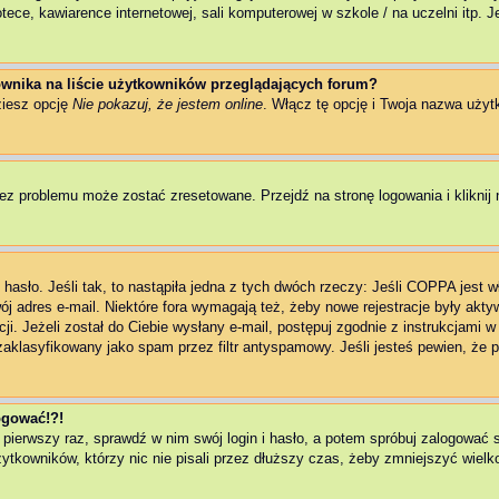
ce, kawiarence internetowej, sali komputerowej w szkole / na uczelni itp. Jeż
wnika na liście użytkowników przeglądających forum?
ziesz opcję
Nie pokazuj, że jestem online
. Włącz tę opcję i Twoja nazwa użyt
ez problemu może zostać zresetowane. Przejdź na stronę logowania i kliknij 
asło. Jeśli tak, to nastąpiła jedna z tych dwóch rzeczy: Jeśli COPPA jest w
wój adres e-mail. Niektóre fora wymagają też, żeby nowe rejestracje były akt
ji. Jeżeli został do Ciebie wysłany e-mail, postępuj zgodnie z instrukcjami 
zaklasyfikowany jako spam przez filtr antyspamowy. Jeśli jesteś pewien, że p
logować!?!
 pierwszy raz, sprawdź w nim swój login i hasło, a potem spróbuj zalogować 
kowników, którzy nic nie pisali przez dłuższy czas, żeby zmniejszyć wielkoś