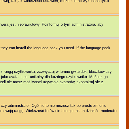
sowej, tak jak większości ustawień, może zostać wykonana tylko
rwera jest nieprawidłowy. Poinformuj o tym administratora, aby
f they can install the language pack you need. If the language pack
e z rangą użytkownika, zazwyczaj w formie gwiazdek, bloczków czy
 jako avatar i jest unikalny dla każdego użytkownika. Możesz go
eli nie masz możliwości używania avatarów, skontaktuj się z
czy administrator. Ogólnie to nie możesz tak po prostu zmienić
o swoją rangę. Większość forów nie toleruje takich działań i moderator