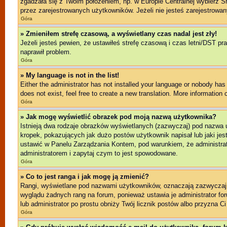
zgadzała się z Twoim położeniem, np. w Europie Centralnej wybierz 
przez zarejestrowanych użytkowników. Jeżeli nie jesteś zarejestrowany
Góra
» Zmieniłem strefę czasową, a wyświetlany czas nadal jest zły!
Jeżeli jesteś pewien, że ustawiłeś strefę czasową i czas letni/DST pr
naprawił problem.
Góra
» My language is not in the list!
Either the administrator has not installed your language or nobody has 
does not exist, feel free to create a new translation. More information
Góra
» Jak mogę wyświetlić obrazek pod moją nazwą użytkownika?
Istnieją dwa rodzaje obrazków wyświetlanych (zazwyczaj) pod nazwa 
kropek, pokazujących jak dużo postów użytkownik napisał lub jaki jes
ustawić w Panelu Zarządzania Kontem, pod warunkiem, że administrato
administratorem i zapytaj czym to jest spowodowane.
Góra
» Co to jest ranga i jak mogę ją zmienić?
Rangi, wyświetlane pod nazwami użytkowników, oznaczają zazwyczaj il
wyglądu żadnych rang na forum, ponieważ ustawia je administrator foru
lub administrator po prostu obniży Twój licznik postów albo przyzna Ci
Góra