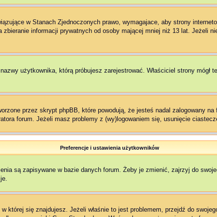
owiązujące w Stanach Zjednoczonych prawo, wymagajace, aby strony interneto
zbieranie informacji prywatnych od osoby mającej mniej niż 13 lat. Jeżeli n
ł nazwy użytkownika, którą próbujesz zarejestrować. Właściciel strony mógł t
rzone przez skrypt phpBB, które powodują, że jesteś nadal zalogowany na fo
stratora forum. Jeżeli masz problemy z (wy)logowaniem się, usunięcie ciaste
Preferencje i ustawienia użytkowników
enia są zapisywane w bazie danych forum. Żeby je zmienić, zajrzyj do swoj
je.
, w której się znajdujesz. Jeżeli właśnie to jest problemem, przejdź do swo