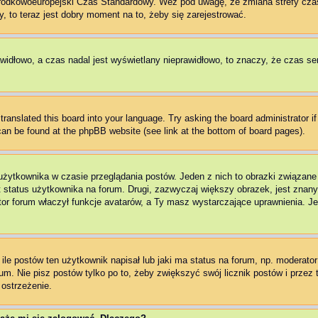
Środkowoeuropejski Czas Standardowy. Weź pod uwagę, że zmiana strefy cza
, to teraz jest dobry moment na to, żeby się zarejestrować.
awidłowo, a czas nadal jest wyświetlany nieprawidłowo, to znaczy, że czas se
translated this board into your language. Try asking the board administrator i
 can be found at the phpBB website (see link at the bottom of board pages).
użytkownika w czasie przeglądania postów. Jeden z nich to obrazki związan
t status użytkownika na forum. Drugi, zazwyczaj większy obrazek, jest znany
r forum właczył funkcje avatarów, a Ty masz wystarczające uprawnienia. Jeż
e postów ten użytkownik napisał lub jaki ma status na forum, np. moderator 
m. Nie pisz postów tylko po to, żeby zwiększyć swój licznik postów i przez t
 ostrzeżenie.