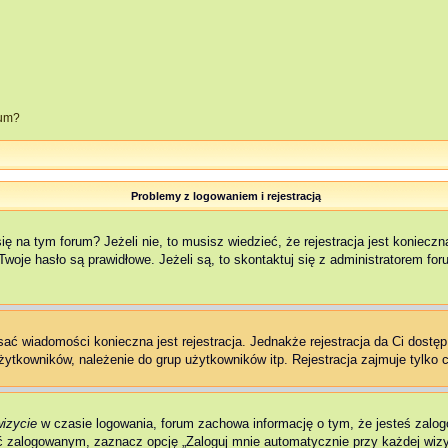
rum?
Problemy z logowaniem i rejestracją
na tym forum? Jeżeli nie, to musisz wiedzieć, że rejestracja jest konieczna,
woje hasło są prawidłowe. Jeżeli są, to skontaktuj się z administratorem fo
isać wiadomości konieczna jest rejestracja. Jednakże rejestracja da Ci dostę
żytkowników, należenie do grup użytkowników itp. Rejestracja zajmuje tylko c
wizycie
w czasie logowania, forum zachowa informację o tym, że jesteś zalog
 zalogowanym, zaznacz opcję „Zaloguj mnie automatycznie przy każdej wizyc