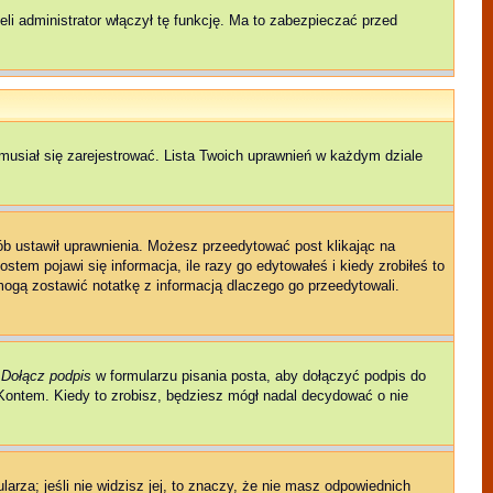
li administrator włączył tę funkcję. Ma to zabezpieczać przed
musiał się zarejestrować. Lista Twoich uprawnień w każdym dziale
sób ustawił uprawnienia. Możesz przeedytować post klikając na
tem pojawi się informacja, ile razy go edytowałeś i kiedy zrobiłeś to
ni mogą zostawić notatkę z informacją dlaczego go przeedytowali.
e
Dołącz podpis
w formularzu pisania posta, aby dołączyć podpis do
ontem. Kiedy to zrobisz, będziesz mógł nadal decydować o nie
larza; jeśli nie widzisz jej, to znaczy, że nie masz odpowiednich