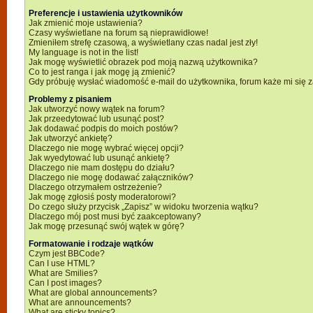
Preferencje i ustawienia użytkowników
Jak zmienić moje ustawienia?
Czasy wyświetlane na forum są nieprawidłowe!
Zmieniłem strefę czasową, a wyświetlany czas nadal jest zły!
My language is not in the list!
Jak mogę wyświetlić obrazek pod moją nazwą użytkownika?
Co to jest ranga i jak mogę ją zmienić?
Gdy próbuję wysłać wiadomość e-mail do użytkownika, forum każe mi się
Problemy z pisaniem
Jak utworzyć nowy wątek na forum?
Jak przeedytować lub usunąć post?
Jak dodawać podpis do moich postów?
Jak utworzyć ankietę?
Dlaczego nie mogę wybrać więcej opcji?
Jak wyedytować lub usunąć ankietę?
Dlaczego nie mam dostępu do działu?
Dlaczego nie mogę dodawać załączników?
Dlaczego otrzymałem ostrzeżenie?
Jak mogę zgłosiś posty moderatorowi?
Do czego służy przycisk „Zapisz” w widoku tworzenia wątku?
Dlaczego mój post musi być zaakceptowany?
Jak mogę przesunąć swój wątek w górę?
Formatowanie i rodzaje wątków
Czym jest BBCode?
Can I use HTML?
What are Smilies?
Can I post images?
What are global announcements?
What are announcements?
What are sticky topics?