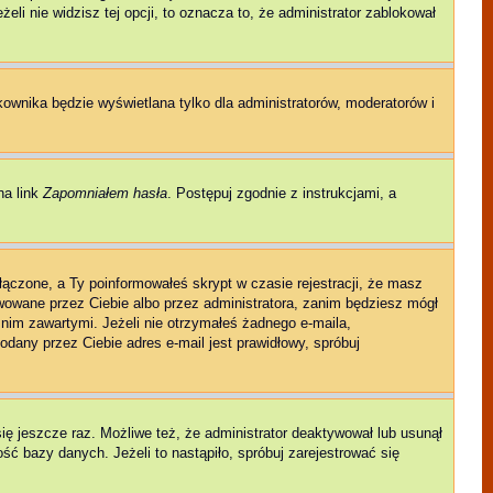
eli nie widzisz tej opcji, to oznacza to, że administrator zablokował
kownika będzie wyświetlana tylko dla administratorów, moderatorów i
na link
Zapomniałem hasła
. Postępuj zgodnie z instrukcjami, a
łączone, a Ty poinformowałeś skrypt w czasie rejestracji, że masz
ywowane przez Ciebie albo przez administratora, zanim będziesz mógł
w nim zawartymi. Jeżeli nie otrzymałeś żadnego e-maila,
odany przez Ciebie adres e-mail jest prawidłowy, spróbuj
się jeszcze raz. Możliwe też, że administrator deaktywował lub usunął
ć bazy danych. Jeżeli to nastąpiło, spróbuj zarejestrować się