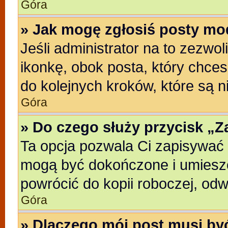
Góra
» Jak mogę zgłosiś posty mo
Jeśli administrator na to zezwo
ikonkę, obok posta, który chcesz
do kolejnych kroków, które są 
Góra
» Do czego służy przycisk „
Ta opcja pozwala Ci zapisywać 
mogą być dokończone i umieszc
powrócić do kopii roboczej, od
Góra
» Dlaczego mój post musi b