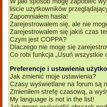
W jaki sposób mogę zapobiec wyś
liście użytkowników przeglądają
Zapomniałem hasła!
Zarejestrowałem się, ale nie mog
Zarejestrowałem się jakiś czas t
Czym jest COPPA?
Dlaczego nie mogę się zarejestr
Co robi funkcja „Usuń wszystkie 
Preferencje i ustawienia użyt
Jak zmienić moje ustawienia?
Czasy wyświetlane na forum są n
Zmieniłem strefę czasową, a wyśw
My language is not in the list!
Jak mogę wyświetlić obrazek po