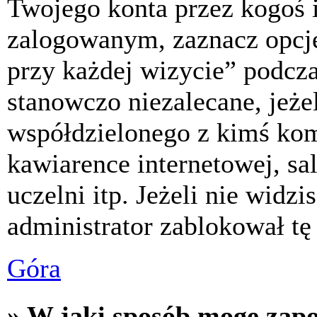
Twojego konta przez kogoś 
zalogowanym, zaznacz opcj
przy każdej wizycie” podczas
stanowczo niezalecane, jeże
współdzielonego z kimś komp
kawiarence internetowej, sa
uczelni itp. Jeżeli nie widzis
administrator zablokował tę
Góra
» W jaki sposób mogę zap