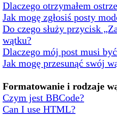
Dlaczego otrzymałem ostrze
Jak mogę zgłosiś posty mod
Do czego służy przycisk „Z
wątku?
Dlaczego mój post musi by
Jak mogę przesunąć swój w
Formatowanie i rodzaje w
Czym jest BBCode?
Can I use HTML?