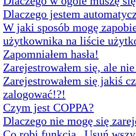
Dlaczego w ogóle muszę się
Dlaczego jestem automaty
W jaki sposób mogę zapobi
użytkownika na liście użyt
Zapomniałem hasła!
Zarejestrowałem się, ale ni
Zarejestrowałem się jakiś cz
zalogować!?!
Czym jest COPPA?
Dlaczego nie mogę się zare
Co robi funkcja „Usuń wszys