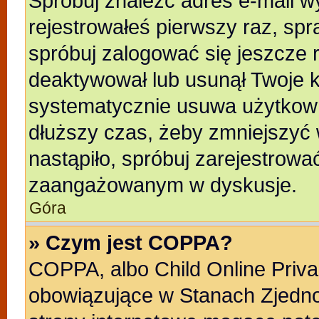
Spróbuj znaleźć adres e-mail wy
rejestrowałeś pierwszy raz, spr
spróbuj zalogować się jeszcze r
deaktywował lub usunął Twoje k
systematycznie usuwa użytkowni
dłuższy czas, żeby zmniejszyć 
nastąpiło, spróbuj zarejestrować
zaangażowanym w dyskusje.
Góra
» Czym jest COPPA?
COPPA, albo Child Online Privac
obowiązujące w Stanach Zjedn