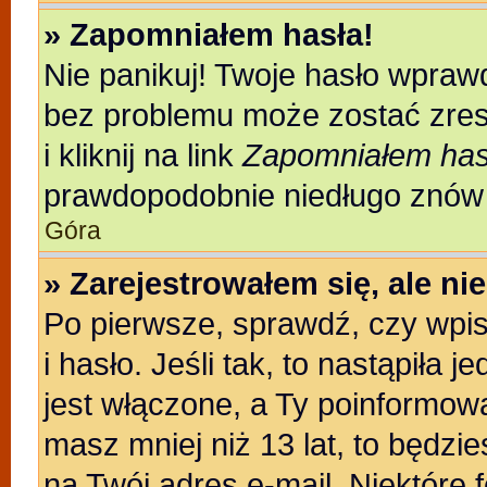
» Zapomniałem hasła!
Nie panikuj! Twoje hasło wpraw
bez problemu może zostać zres
i kliknij na link
Zapomniałem has
prawdopodobnie niedługo znów 
Góra
» Zarejestrowałem się, ale n
Po pierwsze, sprawdź, czy wpi
i hasło. Jeśli tak, to nastąpiła
jest włączone, a Ty poinformował
masz mniej niż 13 lat, to będzi
na Twój adres e-mail. Niektóre