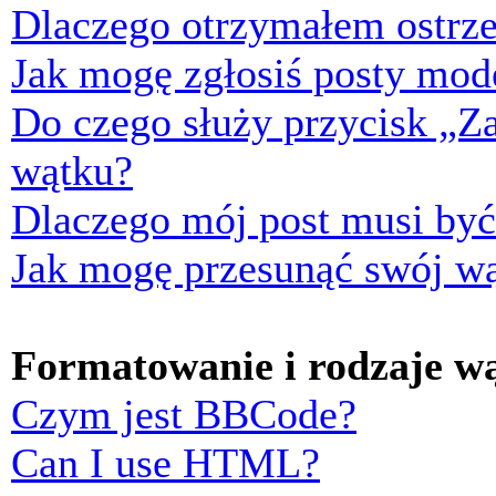
Dlaczego otrzymałem ostrze
Jak mogę zgłosiś posty mod
Do czego służy przycisk „Z
wątku?
Dlaczego mój post musi by
Jak mogę przesunąć swój w
Formatowanie i rodzaje w
Czym jest BBCode?
Can I use HTML?