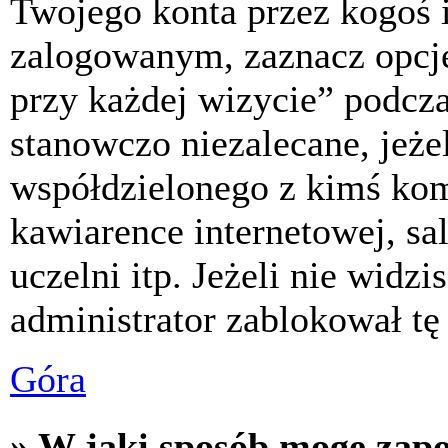
Twojego konta przez kogoś 
zalogowanym, zaznacz opcj
przy każdej wizycie” podczas
stanowczo niezalecane, jeże
współdzielonego z kimś komp
kawiarence internetowej, sa
uczelni itp. Jeżeli nie widzis
administrator zablokował tę
Góra
» W jaki sposób mogę zap