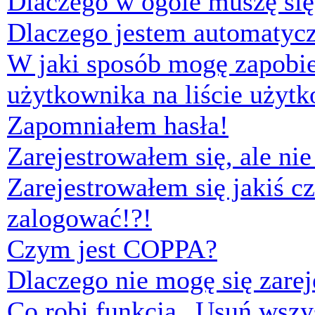
Dlaczego w ogóle muszę się
Dlaczego jestem automaty
W jaki sposób mogę zapobi
użytkownika na liście użyt
Zapomniałem hasła!
Zarejestrowałem się, ale ni
Zarejestrowałem się jakiś cz
zalogować!?!
Czym jest COPPA?
Dlaczego nie mogę się zare
Co robi funkcja „Usuń wszys