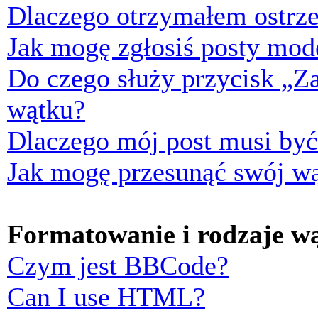
Dlaczego otrzymałem ostrze
Jak mogę zgłosiś posty mod
Do czego służy przycisk „Z
wątku?
Dlaczego mój post musi by
Jak mogę przesunąć swój w
Formatowanie i rodzaje w
Czym jest BBCode?
Can I use HTML?