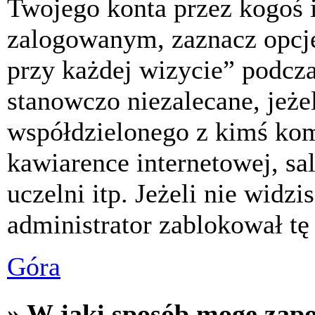
Twojego konta przez kogoś 
zalogowanym, zaznacz opcj
przy każdej wizycie” podczas
stanowczo niezalecane, jeże
współdzielonego z kimś komp
kawiarence internetowej, sa
uczelni itp. Jeżeli nie widzis
administrator zablokował tę
Góra
» W jaki sposób mogę zap