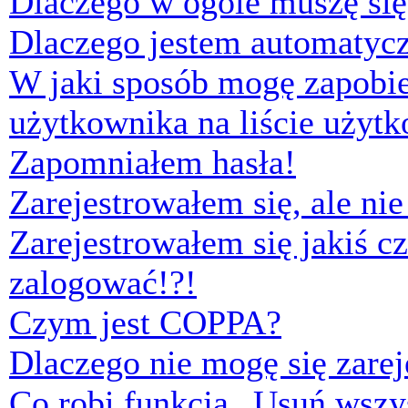
Dlaczego w ogóle muszę się
Dlaczego jestem automaty
W jaki sposób mogę zapobi
użytkownika na liście użyt
Zapomniałem hasła!
Zarejestrowałem się, ale ni
Zarejestrowałem się jakiś cz
zalogować!?!
Czym jest COPPA?
Dlaczego nie mogę się zare
Co robi funkcja „Usuń wszys