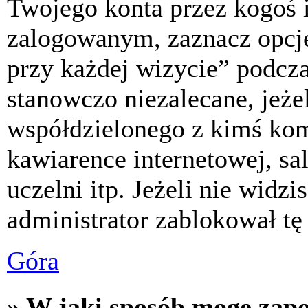
Twojego konta przez kogoś 
zalogowanym, zaznacz opcj
przy każdej wizycie” podczas
stanowczo niezalecane, jeże
współdzielonego z kimś komp
kawiarence internetowej, sa
uczelni itp. Jeżeli nie widzis
administrator zablokował tę
Góra
» W jaki sposób mogę zap