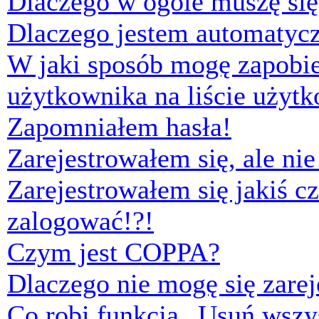
Dlaczego w ogóle muszę się
Dlaczego jestem automaty
W jaki sposób mogę zapobi
użytkownika na liście użyt
Zapomniałem hasła!
Zarejestrowałem się, ale ni
Zarejestrowałem się jakiś cz
zalogować!?!
Czym jest COPPA?
Dlaczego nie mogę się zare
Co robi funkcja „Usuń wszys