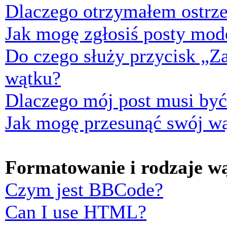
Dlaczego otrzymałem ostrze
Jak mogę zgłosiś posty mod
Do czego służy przycisk „Z
wątku?
Dlaczego mój post musi by
Jak mogę przesunąć swój w
Formatowanie i rodzaje w
Czym jest BBCode?
Can I use HTML?