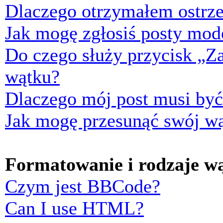
Dlaczego otrzymałem ostrze
Jak mogę zgłosiś posty mod
Do czego służy przycisk „Z
wątku?
Dlaczego mój post musi by
Jak mogę przesunąć swój w
Formatowanie i rodzaje w
Czym jest BBCode?
Can I use HTML?