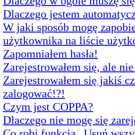
Dlaczego w ogóle muszę się
Dlaczego jestem automaty
W jaki sposób mogę zapobi
użytkownika na liście użyt
Zapomniałem hasła!
Zarejestrowałem się, ale ni
Zarejestrowałem się jakiś cz
zalogować!?!
Czym jest COPPA?
Dlaczego nie mogę się zare
Co robi funkcja „Usuń wszys