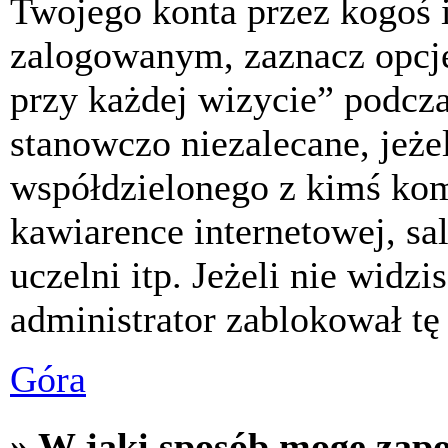
Twojego konta przez kogoś 
zalogowanym, zaznacz opcj
przy każdej wizycie” podczas
stanowczo niezalecane, jeże
współdzielonego z kimś komp
kawiarence internetowej, sa
uczelni itp. Jeżeli nie widzis
administrator zablokował tę
Góra
» W jaki sposób mogę zap