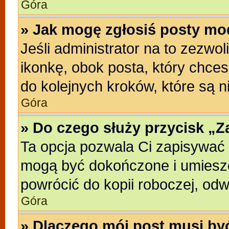
Góra
» Jak mogę zgłosiś posty mo
Jeśli administrator na to zezwo
ikonkę, obok posta, który chcesz
do kolejnych kroków, które są 
Góra
» Do czego służy przycisk „
Ta opcja pozwala Ci zapisywać 
mogą być dokończone i umieszc
powrócić do kopii roboczej, od
Góra
» Dlaczego mój post musi b