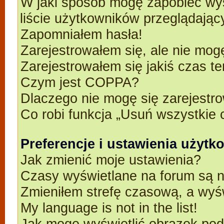
W jaki sposób mogę zapobiec wyś
liście użytkowników przeglądają
Zapomniałem hasła!
Zarejestrowałem się, ale nie mog
Zarejestrowałem się jakiś czas t
Czym jest COPPA?
Dlaczego nie mogę się zarejestr
Co robi funkcja „Usuń wszystkie 
Preferencje i ustawienia użyt
Jak zmienić moje ustawienia?
Czasy wyświetlane na forum są n
Zmieniłem strefę czasową, a wyśw
My language is not in the list!
Jak mogę wyświetlić obrazek po