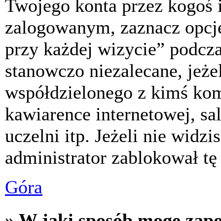
Twojego konta przez kogoś 
zalogowanym, zaznacz opcj
przy każdej wizycie” podczas
stanowczo niezalecane, jeże
współdzielonego z kimś komp
kawiarence internetowej, sa
uczelni itp. Jeżeli nie widzis
administrator zablokował tę
Góra
» W jaki sposób mogę zap