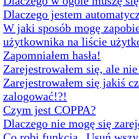
Dlaczego w ogóle muszę się
Dlaczego jestem automaty
W jaki sposób mogę zapobi
użytkownika na liście użyt
Zapomniałem hasła!
Zarejestrowałem się, ale ni
Zarejestrowałem się jakiś cz
zalogować!?!
Czym jest COPPA?
Dlaczego nie mogę się zare
Co robi funkcja „Usuń wszys