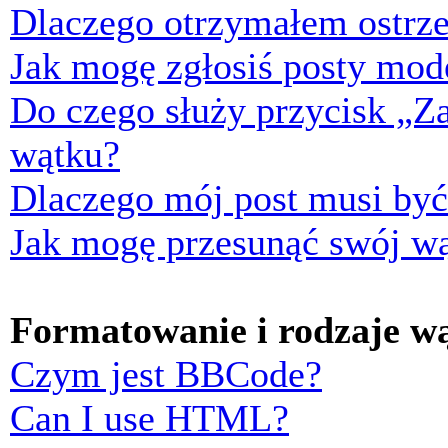
Dlaczego otrzymałem ostrze
Jak mogę zgłosiś posty mod
Do czego służy przycisk „Z
wątku?
Dlaczego mój post musi by
Jak mogę przesunąć swój w
Formatowanie i rodzaje w
Czym jest BBCode?
Can I use HTML?