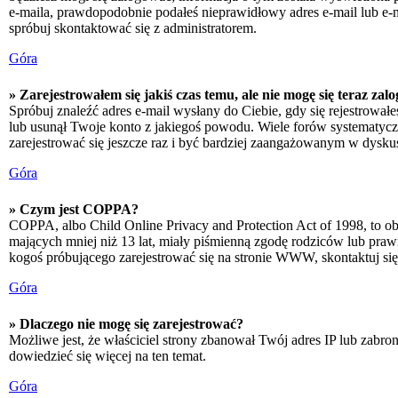
e-maila, prawdopodobnie podałeś nieprawidłowy adres e-mail lub e-ma
spróbuj skontaktować się z administratorem.
Góra
» Zarejestrowałem się jakiś czas temu, ale nie mogę się teraz zal
Spróbuj znaleźć adres e-mail wysłany do Ciebie, gdy się rejestrował
lub usunął Twoje konto z jakiegoś powodu. Wiele forów systematyczni
zarejestrować się jeszcze raz i być bardziej zaangażowanym w dyskus
Góra
» Czym jest COPPA?
COPPA, albo Child Online Privacy and Protection Act of 1998, to o
mających mniej niż 13 lat, miały piśmienną zgodę rodziców lub prawn
kogoś próbującego zarejestrować się na stronie WWW, skontaktuj si
Góra
» Dlaczego nie mogę się zarejestrować?
Możliwe jest, że właściciel strony zbanował Twój adres IP lub zabron
dowiedzieć się więcej na ten temat.
Góra