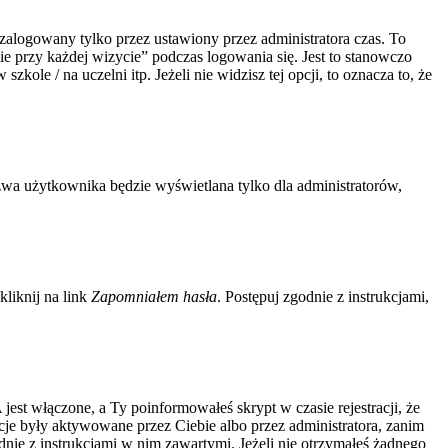
zalogowany tylko przez ustawiony przez administratora czas. To
 przy każdej wizycie” podczas logowania się. Jest to stanowczo
kole / na uczelni itp. Jeżeli nie widzisz tej opcji, to oznacza to, że
zwa użytkownika będzie wyświetlana tylko dla administratorów,
liknij na link
Zapomniałem hasła
. Postępuj zgodnie z instrukcjami,
jest włączone, a Ty poinformowałeś skrypt w czasie rejestracji, że
acje były aktywowane przez Ciebie albo przez administratora, zanim
odnie z instrukcjami w nim zawartymi. Jeżeli nie otrzymałeś żadnego