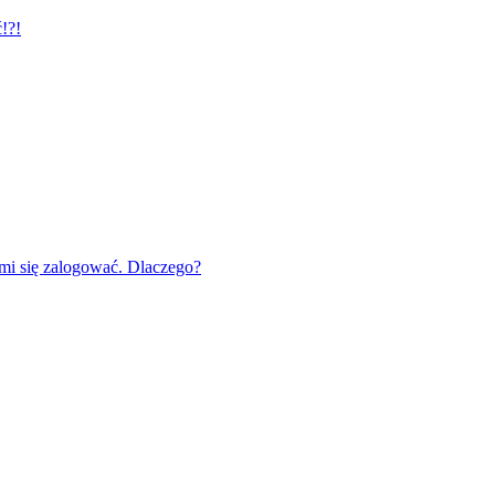
!?!
mi się zalogować. Dlaczego?