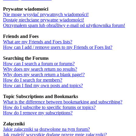
Prywatne wiadomości
Nie mogę wysyłać prywatnych wiadomości!
Dostaję niechciane prywatne wiadomości!
Otrzymałem spam lub obraźliwy e-mail od użytkownika forum!
Friends and Foes
What are my Friends and Foes lists?
How can I add / remove users to my Friends or Foes list?
Searching the Forums
How can I search a forum or forums?
Why does my search return no results?
Why does my search return a blank page!?
How do I search for members?
How can I find my own posts and topics?
Topic Subscriptions and Bookmarks
What is the difference between bookmarking and subscribing?
How do I subscribe to specific forums or topics?
How do I remove my subscriptions?
Załączniki
Jakie załączniki są dozwolone na tym forum?
Jak znaleźć wszystkie dodane przeze mnie załączniki?