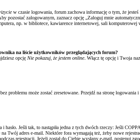
izycie
w czasie logowania, forum zachowa informację o tym, że jesteś 
Aby pozostać zalogowanym, zaznacz opcję „Zaloguj mnie automatycznie
tera, np. w bibliotece, kawiarence internetowej, sali komputerowej w sz
ownika na liście użytkowników przeglądających forum?
jdziesz opcję
Nie pokazuj, że jestem online
. Włącz tę opcję i Twoja na
bez problemu może zostać zresetowane. Przejdź na stronę logowania i k
asło. Jeśli tak, to nastąpiła jedna z tych dwóch rzeczy: Jeśli COPPA 
e na Twój adres e-mail. Niektóre fora wymagają też, żeby nowe rejestr
dczas rejestracji. Jeżeli został do Ciebie wysłany e-mail, postępuj zg