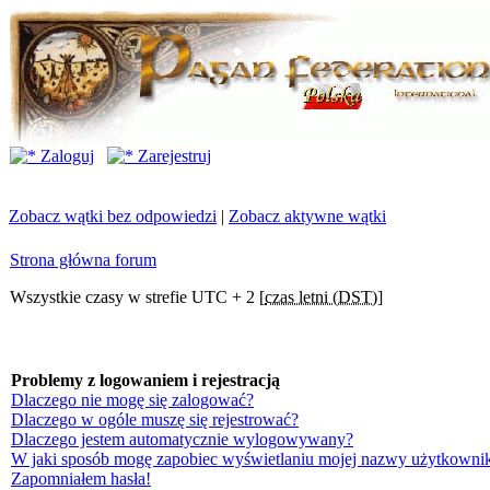
Zaloguj
Zarejestruj
Zobacz wątki bez odpowiedzi
|
Zobacz aktywne wątki
Strona główna forum
Wszystkie czasy w strefie UTC + 2 [
czas letni (DST)
]
Problemy z logowaniem i rejestracją
Dlaczego nie mogę się zalogować?
Dlaczego w ogóle muszę się rejestrować?
Dlaczego jestem automatycznie wylogowywany?
W jaki sposób mogę zapobiec wyświetlaniu mojej nazwy użytkownik
Zapomniałem hasła!