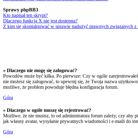
Sprawy phpBB3
Kto napisał ten skrypt?
Dlaczego funkcja X nie jest dostępna?
Z kim się skontaktować w sprawie nadużyć prawnych związanych z
» Dlaczego nie mogę się zalogować?
Powodów może być kilka. Po pierwsze: Czy w ogóle zarejestrowałeś się
nie możesz się zalogować, to upewnij się, że Twoja nazwa użytkownika
możliwe, że problem powoduje błędna konfiguracja forum.
Góra
» Dlaczego w ogóle muszę się rejestrować?
Możliwe, że nie musisz, to od administratora forum zależy, czy aby p
jak własny avatar, wysyłanie prywatnych wiadomości i e-maili do inn
Góra