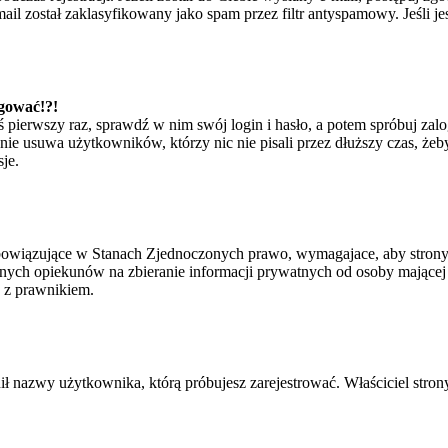
il został zaklasyfikowany jako spam przez filtr antyspamowy. Jeśli je
ogować!?!
eś pierwszy raz, sprawdź w nim swój login i hasło, a potem spróbuj zal
e usuwa użytkowników, którzy nic nie pisali przez dłuższy czas, żeby 
je.
bowiązujące w Stanach Zjednoczonych prawo, wymagajace, aby strony i
ych opiekunów na zbieranie informacji prywatnych od osoby mającej mni
ę z prawnikiem.
ił nazwy użytkownika, którą próbujesz zarejestrować. Właściciel strony