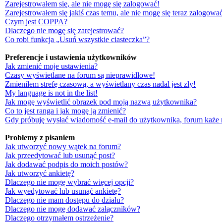
Zarejestrowałem się, ale nie mogę się zalogować!
Zarejestrowałem się jakiś czas temu, ale nie mogę się teraz zalogować
Czym jest COPPA?
Dlaczego nie mogę się zarejestrować?
Co robi funkcja „Usuń wszystkie ciasteczka”?
Preferencje i ustawienia użytkowników
Jak zmienić moje ustawienia?
Czasy wyświetlane na forum są nieprawidłowe!
Zmieniłem strefę czasową, a wyświetlany czas nadal jest zły!
My language is not in the list!
Jak mogę wyświetlić obrazek pod moją nazwą użytkownika?
Co to jest ranga i jak mogę ją zmienić?
Gdy próbuję wysłać wiadomość e-mail do użytkownika, forum każe 
Problemy z pisaniem
Jak utworzyć nowy wątek na forum?
Jak przeedytować lub usunąć post?
Jak dodawać podpis do moich postów?
Jak utworzyć ankietę?
Dlaczego nie mogę wybrać więcej opcji?
Jak wyedytować lub usunąć ankietę?
Dlaczego nie mam dostępu do działu?
Dlaczego nie mogę dodawać załączników?
Dlaczego otrzymałem ostrzeżenie?