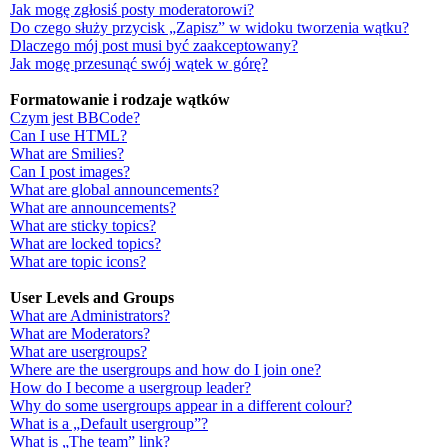
Jak mogę zgłosiś posty moderatorowi?
Do czego służy przycisk „Zapisz” w widoku tworzenia wątku?
Dlaczego mój post musi być zaakceptowany?
Jak mogę przesunąć swój wątek w górę?
Formatowanie i rodzaje wątków
Czym jest BBCode?
Can I use HTML?
What are Smilies?
Can I post images?
What are global announcements?
What are announcements?
What are sticky topics?
What are locked topics?
What are topic icons?
User Levels and Groups
What are Administrators?
What are Moderators?
What are usergroups?
Where are the usergroups and how do I join one?
How do I become a usergroup leader?
Why do some usergroups appear in a different colour?
What is a „Default usergroup”?
What is „The team” link?