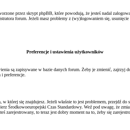
orzone przez skrypt phpBB, które powodują, że jesteś nadal zalogowan
inistratora forum. Jeżeli masz problemy z (wy)logowaniem się, usunięci
Preferencje i ustawienia użytkowników
ienia są zapisywane w bazie danych forum. Żeby je zmienić, zajrzyj 
i preferencje.
, w której się znajdujesz. Jeżeli właśnie to jest problemem, przejdź 
ierz Środkowoeuropejski Czas Standardowy. Weź pod uwagę, że zmiana
ś zarejestrowany, to teraz jest dobry moment na to, żeby się zarejestr