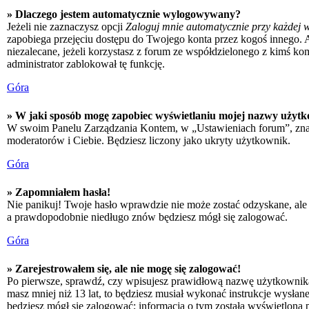
» Dlaczego jestem automatycznie wylogowywany?
Jeżeli nie zaznaczysz opcji
Zaloguj mnie automatycznie przy każdej w
zapobiega przejęciu dostępu do Twojego konta przez kogoś innego. 
niezalecane, jeżeli korzystasz z forum ze współdzielonego z kimś kompu
administrator zablokował tę funkcję.
Góra
» W jaki sposób mogę zapobiec wyświetlaniu mojej nazwy użytk
W swoim Panelu Zarządzania Kontem, w „Ustawieniach forum”, zna
moderatorów i Ciebie. Będziesz liczony jako ukryty użytkownik.
Góra
» Zapomniałem hasła!
Nie panikuj! Twoje hasło wprawdzie nie może zostać odzyskane, ale 
a prawdopodobnie niedługo znów będziesz mógł się zalogować.
Góra
» Zarejestrowałem się, ale nie mogę się zalogować!
Po pierwsze, sprawdź, czy wpisujesz prawidłową nazwę użytkownika i h
masz mniej niż 13 lat, to będziesz musiał wykonać instrukcje wysłan
będziesz mógł się zalogować; informacja o tym została wyświetlona po