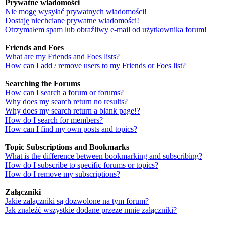
Prywatne wiadomości
Nie mogę wysyłać prywatnych wiadomości!
Dostaję niechciane prywatne wiadomości!
Otrzymałem spam lub obraźliwy e-mail od użytkownika forum!
Friends and Foes
What are my Friends and Foes lists?
How can I add / remove users to my Friends or Foes list?
Searching the Forums
How can I search a forum or forums?
Why does my search return no results?
Why does my search return a blank page!?
How do I search for members?
How can I find my own posts and topics?
Topic Subscriptions and Bookmarks
What is the difference between bookmarking and subscribing?
How do I subscribe to specific forums or topics?
How do I remove my subscriptions?
Załączniki
Jakie załączniki są dozwolone na tym forum?
Jak znaleźć wszystkie dodane przeze mnie załączniki?