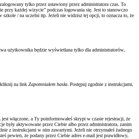
zalogowany tylko przez ustawiony przez administratora czas. To
 przy każdej wizycie” podczas logowania się. Jest to stanowczo
kole / na uczelni itp. Jeżeli nie widzisz tej opcji, to oznacza to, że
zwa użytkownika będzie wyświetlana tylko dla administratorów,
liknij na link
Zapomniałem hasła
. Postępuj zgodnie z instrukcjami,
jest włączone, a Ty poinformowałeś skrypt w czasie rejestracji, że
acje były aktywowane przez Ciebie albo przez administratora, zanim
odnie z instrukcjami w nim zawartymi. Jeżeli nie otrzymałeś żadnego
steś pewien, że podany przez Ciebie adres e-mail jest prawidłowy,