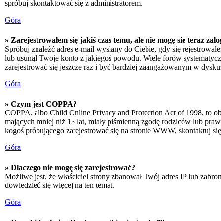
spróbuj skontaktować się z administratorem.
Góra
» Zarejestrowałem się jakiś czas temu, ale nie mogę się teraz zal
Spróbuj znaleźć adres e-mail wysłany do Ciebie, gdy się rejestrował
lub usunął Twoje konto z jakiegoś powodu. Wiele forów systematyczni
zarejestrować się jeszcze raz i być bardziej zaangażowanym w dyskus
Góra
» Czym jest COPPA?
COPPA, albo Child Online Privacy and Protection Act of 1998, to o
mających mniej niż 13 lat, miały piśmienną zgodę rodziców lub prawn
kogoś próbującego zarejestrować się na stronie WWW, skontaktuj si
Góra
» Dlaczego nie mogę się zarejestrować?
Możliwe jest, że właściciel strony zbanował Twój adres IP lub zabron
dowiedzieć się więcej na ten temat.
Góra