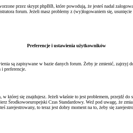
orzone przez skrypt phpBB, które powodują, że jesteś nadal zalogowan
inistratora forum. Jeżeli masz problemy z (wy)logowaniem się, usunięci
Preferencje i ustawienia użytkowników
ienia są zapisywane w bazie danych forum. Żeby je zmienić, zajrzyj 
i preferencje.
, w której się znajdujesz. Jeżeli właśnie to jest problemem, przejdź 
ierz Środkowoeuropejski Czas Standardowy. Weź pod uwagę, że zmiana
ś zarejestrowany, to teraz jest dobry moment na to, żeby się zarejestr