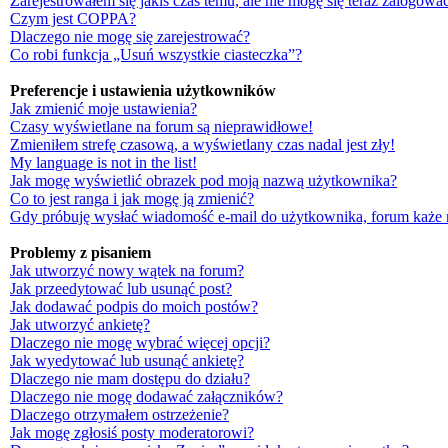
Zarejestrowałem się jakiś czas temu, ale nie mogę się teraz zalogować
Czym jest COPPA?
Dlaczego nie mogę się zarejestrować?
Co robi funkcja „Usuń wszystkie ciasteczka”?
Preferencje i ustawienia użytkowników
Jak zmienić moje ustawienia?
Czasy wyświetlane na forum są nieprawidłowe!
Zmieniłem strefę czasową, a wyświetlany czas nadal jest zły!
My language is not in the list!
Jak mogę wyświetlić obrazek pod moją nazwą użytkownika?
Co to jest ranga i jak mogę ją zmienić?
Gdy próbuję wysłać wiadomość e-mail do użytkownika, forum każe 
Problemy z pisaniem
Jak utworzyć nowy wątek na forum?
Jak przeedytować lub usunąć post?
Jak dodawać podpis do moich postów?
Jak utworzyć ankietę?
Dlaczego nie mogę wybrać więcej opcji?
Jak wyedytować lub usunąć ankietę?
Dlaczego nie mam dostępu do działu?
Dlaczego nie mogę dodawać załączników?
Dlaczego otrzymałem ostrzeżenie?
Jak mogę zgłosiś posty moderatorowi?