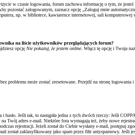
izycie
w czasie logowania, forum zachowa informację o tym, że jesteś 
Aby pozostać zalogowanym, zaznacz opcję „Zaloguj mnie automatycznie
tera, np. w bibliotece, kawiarence internetowej, sali komputerowej w sz
ownika na liście użytkowników przeglądających forum?
jdziesz opcję
Nie pokazuj, że jestem online
. Włącz tę opcję i Twoja na
bez problemu może zostać zresetowane. Przejdź na stronę logowania i k
asło. Jeśli tak, to nastąpiła jedna z tych dwóch rzeczy: Jeśli COPPA 
e na Twój adres e-mail. Niektóre fora wymagają też, żeby nowe rejestr
dczas rejestracji. Jeżeli został do Ciebie wysłany e-mail, postępuj zg
il został zaklasyfikowany jako spam przez filtr antyspamowy. Jeśli je