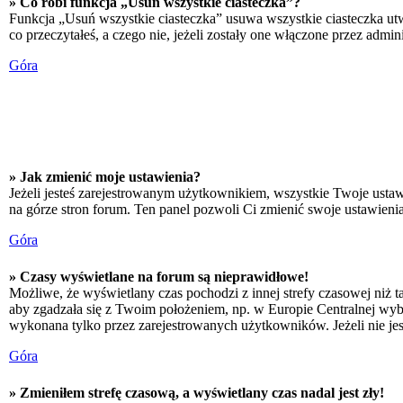
» Co robi funkcja „Usuń wszystkie ciasteczka”?
Funkcja „Usuń wszystkie ciasteczka” usuwa wszystkie ciasteczka utw
co przeczytałeś, a czego nie, jeżeli zostały one włączone przez adm
Góra
» Jak zmienić moje ustawienia?
Jeżeli jesteś zarejestrowanym użytkownikiem, wszystkie Twoje ustaw
na górze stron forum. Ten panel pozwoli Ci zmienić swoje ustawienia 
Góra
» Czasy wyświetlane na forum są nieprawidłowe!
Możliwe, że wyświetlany czas pochodzi z innej strefy czasowej niż ta
aby zgadzała się z Twoim położeniem, np. w Europie Centralnej wyb
wykonana tylko przez zarejestrowanych użytkowników. Jeżeli nie jeste
Góra
» Zmieniłem strefę czasową, a wyświetlany czas nadal jest zły!