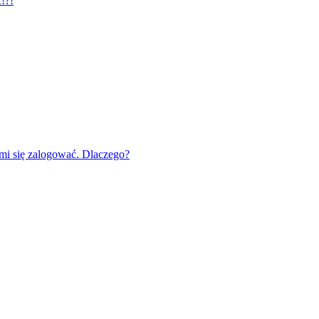
!?!
mi się zalogować. Dlaczego?