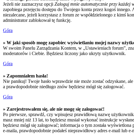
Jeżeli nie zaznaczysz opcji
Zaloguj mnie automatycznie przy każdej w
zapobiega przejęciu dostępu do Twojego konta przez kogoś innego. 
niezalecane, jeżeli korzystasz z forum ze współdzielonego z kimś kompu
administrator zablokował tę funkcję.
Góra
» W jaki sposób mogę zapobiec wyświetlaniu mojej nazwy użytk
W swoim Panelu Zarządzania Kontem, w „Ustawieniach forum”, zna
moderatorów i Ciebie. Będziesz liczony jako ukryty użytkownik.
Góra
» Zapomniałem hasła!
Nie panikuj! Twoje hasło wprawdzie nie może zostać odzyskane, ale 
a prawdopodobnie niedługo znów będziesz mógł się zalogować.
Góra
» Zarejestrowałem się, ale nie mogę się zalogować!
Po pierwsze, sprawdź, czy wpisujesz prawidłową nazwę użytkownika i h
masz mniej niż 13 lat, to będziesz musiał wykonać instrukcje wysłan
będziesz mógł się zalogować; informacja o tym została wyświetlona po
e-maila, prawdopodobnie podałeś nieprawidłowy adres e-mail lub e-ma