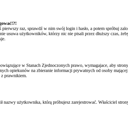
ogować!?!
eś pierwszy raz, sprawdź w nim swój login i hasło, a potem spróbuj zal
e usuwa użytkowników, którzy nic nie pisali przez dłuższy czas, żeby 
je.
bowiązujące w Stanach Zjednoczonych prawo, wymagajace, aby strony i
ych opiekunów na zbieranie informacji prywatnych od osoby mającej mni
ę z prawnikiem.
ił nazwy użytkownika, którą próbujesz zarejestrować. Właściciel strony