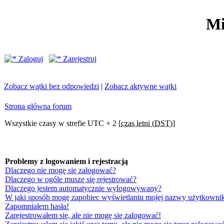
Mi
Zaloguj
Zarejestruj
Zobacz wątki bez odpowiedzi
|
Zobacz aktywne wątki
Strona główna forum
Wszystkie czasy w strefie UTC + 2 [
czas letni (DST)
]
Problemy z logowaniem i rejestracją
Dlaczego nie mogę się zalogować?
Dlaczego w ogóle muszę się rejestrować?
Dlaczego jestem automatycznie wylogowywany?
W jaki sposób mogę zapobiec wyświetlaniu mojej nazwy użytkownik
Zapomniałem hasła!
Zarejestrowałem się, ale nie mogę się zalogować!