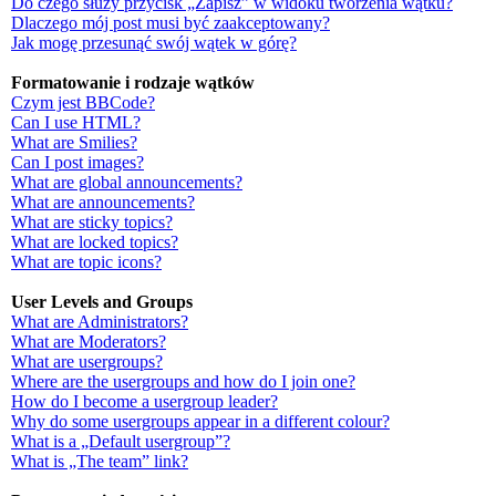
Do czego służy przycisk „Zapisz” w widoku tworzenia wątku?
Dlaczego mój post musi być zaakceptowany?
Jak mogę przesunąć swój wątek w górę?
Formatowanie i rodzaje wątków
Czym jest BBCode?
Can I use HTML?
What are Smilies?
Can I post images?
What are global announcements?
What are announcements?
What are sticky topics?
What are locked topics?
What are topic icons?
User Levels and Groups
What are Administrators?
What are Moderators?
What are usergroups?
Where are the usergroups and how do I join one?
How do I become a usergroup leader?
Why do some usergroups appear in a different colour?
What is a „Default usergroup”?
What is „The team” link?