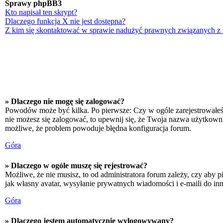
Sprawy phpBB3
Kto napisał ten skrypt?
Dlaczego funkcja X nie jest dostępna?
Z kim się skontaktować w sprawie nadużyć prawnych związanych z
» Dlaczego nie mogę się zalogować?
Powodów może być kilka. Po pierwsze: Czy w ogóle zarejestrowałeś się
nie możesz się zalogować, to upewnij się, że Twoja nazwa użytkownika
możliwe, że problem powoduje błędna konfiguracja forum.
Góra
» Dlaczego w ogóle muszę się rejestrować?
Możliwe, że nie musisz, to od administratora forum zależy, czy aby p
jak własny avatar, wysyłanie prywatnych wiadomości i e-maili do inn
Góra
» Dlaczego jestem automatycznie wylogowywany?