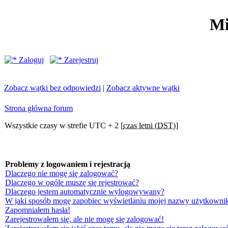
Mi
Zaloguj
Zarejestruj
Zobacz wątki bez odpowiedzi
|
Zobacz aktywne wątki
Strona główna forum
Wszystkie czasy w strefie UTC + 2 [
czas letni (DST)
]
Problemy z logowaniem i rejestracją
Dlaczego nie mogę się zalogować?
Dlaczego w ogóle muszę się rejestrować?
Dlaczego jestem automatycznie wylogowywany?
W jaki sposób mogę zapobiec wyświetlaniu mojej nazwy użytkownik
Zapomniałem hasła!
Zarejestrowałem się, ale nie mogę się zalogować!