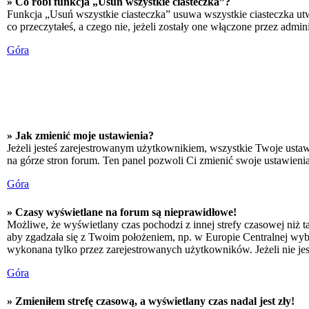
» Co robi funkcja „Usuń wszystkie ciasteczka”?
Funkcja „Usuń wszystkie ciasteczka” usuwa wszystkie ciasteczka utw
co przeczytałeś, a czego nie, jeżeli zostały one włączone przez adm
Góra
» Jak zmienić moje ustawienia?
Jeżeli jesteś zarejestrowanym użytkownikiem, wszystkie Twoje ustaw
na górze stron forum. Ten panel pozwoli Ci zmienić swoje ustawienia 
Góra
» Czasy wyświetlane na forum są nieprawidłowe!
Możliwe, że wyświetlany czas pochodzi z innej strefy czasowej niż ta
aby zgadzała się z Twoim położeniem, np. w Europie Centralnej wyb
wykonana tylko przez zarejestrowanych użytkowników. Jeżeli nie jeste
Góra
» Zmieniłem strefę czasową, a wyświetlany czas nadal jest zły!