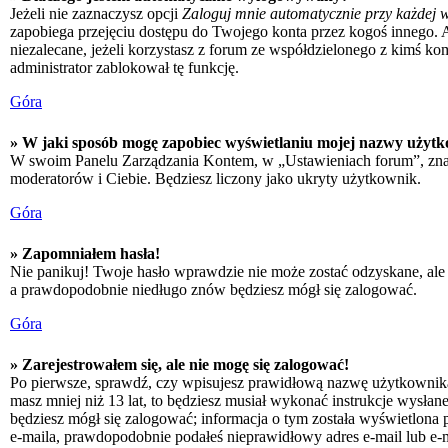
Jeżeli nie zaznaczysz opcji
Zaloguj mnie automatycznie przy każdej w
zapobiega przejęciu dostępu do Twojego konta przez kogoś innego. 
niezalecane, jeżeli korzystasz z forum ze współdzielonego z kimś kompu
administrator zablokował tę funkcję.
Góra
» W jaki sposób mogę zapobiec wyświetlaniu mojej nazwy użytk
W swoim Panelu Zarządzania Kontem, w „Ustawieniach forum”, zna
moderatorów i Ciebie. Będziesz liczony jako ukryty użytkownik.
Góra
» Zapomniałem hasła!
Nie panikuj! Twoje hasło wprawdzie nie może zostać odzyskane, ale 
a prawdopodobnie niedługo znów będziesz mógł się zalogować.
Góra
» Zarejestrowałem się, ale nie mogę się zalogować!
Po pierwsze, sprawdź, czy wpisujesz prawidłową nazwę użytkownika i h
masz mniej niż 13 lat, to będziesz musiał wykonać instrukcje wysłan
będziesz mógł się zalogować; informacja o tym została wyświetlona po
e-maila, prawdopodobnie podałeś nieprawidłowy adres e-mail lub e-ma