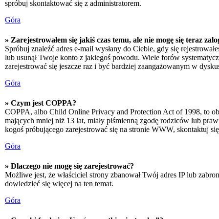
spróbuj skontaktować się z administratorem.
Góra
» Zarejestrowałem się jakiś czas temu, ale nie mogę się teraz zal
Spróbuj znaleźć adres e-mail wysłany do Ciebie, gdy się rejestrował
lub usunął Twoje konto z jakiegoś powodu. Wiele forów systematyczni
zarejestrować się jeszcze raz i być bardziej zaangażowanym w dyskus
Góra
» Czym jest COPPA?
COPPA, albo Child Online Privacy and Protection Act of 1998, to o
mających mniej niż 13 lat, miały piśmienną zgodę rodziców lub prawn
kogoś próbującego zarejestrować się na stronie WWW, skontaktuj si
Góra
» Dlaczego nie mogę się zarejestrować?
Możliwe jest, że właściciel strony zbanował Twój adres IP lub zabron
dowiedzieć się więcej na ten temat.
Góra