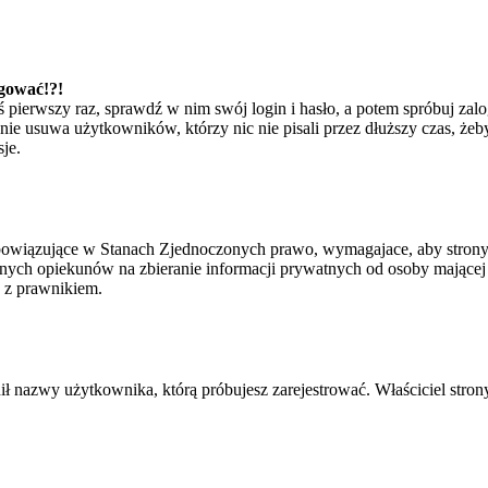
ogować!?!
eś pierwszy raz, sprawdź w nim swój login i hasło, a potem spróbuj zal
e usuwa użytkowników, którzy nic nie pisali przez dłuższy czas, żeby 
je.
bowiązujące w Stanach Zjednoczonych prawo, wymagajace, aby strony i
ych opiekunów na zbieranie informacji prywatnych od osoby mającej mni
ę z prawnikiem.
ił nazwy użytkownika, którą próbujesz zarejestrować. Właściciel strony