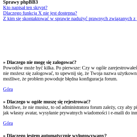
Sprawy phpBB3
Kto napisał ten skrypt?
Dlaczego funkcja X nie jest dostępna?
Z kim się skontaktować w sprawie nadużyć prawnych związanych z
» Dlaczego nie mogę się zalogować?
Powodów może być kilka. Po pierwsze: Czy w ogóle zarejestrowałeś się
nie możesz się zalogować, to upewnij się, że Twoja nazwa użytkownika
możliwe, że problem powoduje błędna konfiguracja forum.
Góra
» Dlaczego w ogóle muszę się rejestrować?
Możliwe, że nie musisz, to od administratora forum zależy, czy aby p
jak własny avatar, wysyłanie prywatnych wiadomości i e-maili do inn
Góra
» Dlaczego jestem automatycznie wylogowywany?