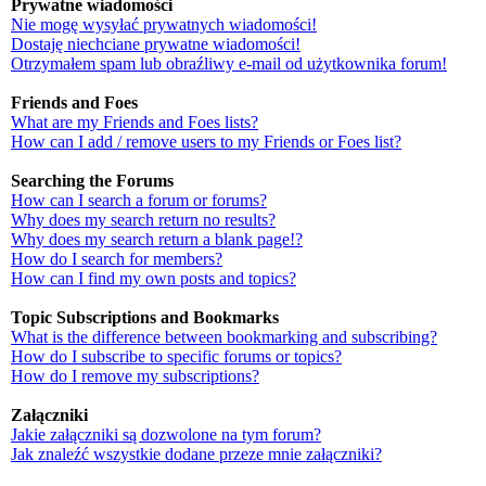
Prywatne wiadomości
Nie mogę wysyłać prywatnych wiadomości!
Dostaję niechciane prywatne wiadomości!
Otrzymałem spam lub obraźliwy e-mail od użytkownika forum!
Friends and Foes
What are my Friends and Foes lists?
How can I add / remove users to my Friends or Foes list?
Searching the Forums
How can I search a forum or forums?
Why does my search return no results?
Why does my search return a blank page!?
How do I search for members?
How can I find my own posts and topics?
Topic Subscriptions and Bookmarks
What is the difference between bookmarking and subscribing?
How do I subscribe to specific forums or topics?
How do I remove my subscriptions?
Załączniki
Jakie załączniki są dozwolone na tym forum?
Jak znaleźć wszystkie dodane przeze mnie załączniki?