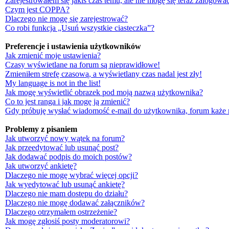
Zarejestrowałem się jakiś czas temu, ale nie mogę się teraz zalogować
Czym jest COPPA?
Dlaczego nie mogę się zarejestrować?
Co robi funkcja „Usuń wszystkie ciasteczka”?
Preferencje i ustawienia użytkowników
Jak zmienić moje ustawienia?
Czasy wyświetlane na forum są nieprawidłowe!
Zmieniłem strefę czasową, a wyświetlany czas nadal jest zły!
My language is not in the list!
Jak mogę wyświetlić obrazek pod moją nazwą użytkownika?
Co to jest ranga i jak mogę ją zmienić?
Gdy próbuję wysłać wiadomość e-mail do użytkownika, forum każe 
Problemy z pisaniem
Jak utworzyć nowy wątek na forum?
Jak przeedytować lub usunąć post?
Jak dodawać podpis do moich postów?
Jak utworzyć ankietę?
Dlaczego nie mogę wybrać więcej opcji?
Jak wyedytować lub usunąć ankietę?
Dlaczego nie mam dostępu do działu?
Dlaczego nie mogę dodawać załączników?
Dlaczego otrzymałem ostrzeżenie?
Jak mogę zgłosiś posty moderatorowi?