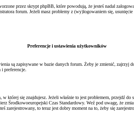
orzone przez skrypt phpBB, które powodują, że jesteś nadal zalogowan
inistratora forum. Jeżeli masz problemy z (wy)logowaniem się, usunięci
Preferencje i ustawienia użytkowników
ienia są zapisywane w bazie danych forum. Żeby je zmienić, zajrzyj 
i preferencje.
, w której się znajdujesz. Jeżeli właśnie to jest problemem, przejdź 
ierz Środkowoeuropejski Czas Standardowy. Weź pod uwagę, że zmiana
ś zarejestrowany, to teraz jest dobry moment na to, żeby się zarejestr