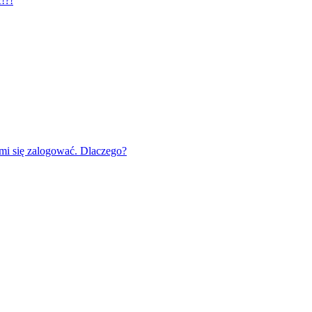
!?!
mi się zalogować. Dlaczego?