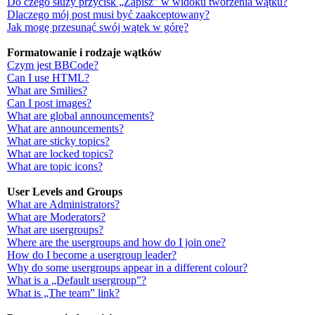
Do czego służy przycisk „Zapisz” w widoku tworzenia wątku?
Dlaczego mój post musi być zaakceptowany?
Jak mogę przesunąć swój wątek w górę?
Formatowanie i rodzaje wątków
Czym jest BBCode?
Can I use HTML?
What are Smilies?
Can I post images?
What are global announcements?
What are announcements?
What are sticky topics?
What are locked topics?
What are topic icons?
User Levels and Groups
What are Administrators?
What are Moderators?
What are usergroups?
Where are the usergroups and how do I join one?
How do I become a usergroup leader?
Why do some usergroups appear in a different colour?
What is a „Default usergroup”?
What is „The team” link?