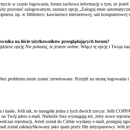
izycie
w czasie logowania, forum zachowa informację o tym, że jesteś 
Aby pozostać zalogowanym, zaznacz opcję „Zaloguj mnie automatycznie
tera, np. w bibliotece, kawiarence internetowej, sali komputerowej w sz
ownika na liście użytkowników przeglądających forum?
jdziesz opcję
Nie pokazuj, że jestem online
. Włącz tę opcję i Twoja na
bez problemu może zostać zresetowane. Przejdź na stronę logowania i k
asło. Jeśli tak, to nastąpiła jedna z tych dwóch rzeczy: Jeśli COPPA 
e na Twój adres e-mail. Niektóre fora wymagają też, żeby nowe rejestr
dczas rejestracji. Jeżeli został do Ciebie wysłany e-mail, postępuj zg
il został zaklasyfikowany jako spam przez filtr antyspamowy. Jeśli je