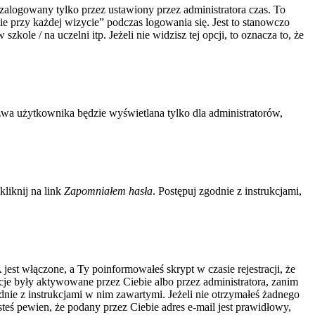
zalogowany tylko przez ustawiony przez administratora czas. To
 przy każdej wizycie” podczas logowania się. Jest to stanowczo
kole / na uczelni itp. Jeżeli nie widzisz tej opcji, to oznacza to, że
zwa użytkownika będzie wyświetlana tylko dla administratorów,
liknij na link
Zapomniałem hasła
. Postępuj zgodnie z instrukcjami,
jest włączone, a Ty poinformowałeś skrypt w czasie rejestracji, że
acje były aktywowane przez Ciebie albo przez administratora, zanim
odnie z instrukcjami w nim zawartymi. Jeżeli nie otrzymałeś żadnego
steś pewien, że podany przez Ciebie adres e-mail jest prawidłowy,