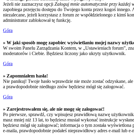
Jeżeli nie zaznaczysz opcji
Zaloguj mnie automatycznie przy każdej w
zapobiega przejęciu dostępu do Twojego konta przez kogoś innego. 
niezalecane, jeżeli korzystasz z forum ze współdzielonego z kimś kompu
administrator zablokował tę funkcję.
Góra
» W jaki sposób mogę zapobiec wyświetlaniu mojej nazwy użytk
W swoim Panelu Zarządzania Kontem, w „Ustawieniach forum”, zna
moderatorów i Ciebie. Będziesz liczony jako ukryty użytkownik.
Góra
» Zapomniałem hasła!
Nie panikuj! Twoje hasło wprawdzie nie może zostać odzyskane, ale 
a prawdopodobnie niedługo znów będziesz mógł się zalogować.
Góra
» Zarejestrowałem się, ale nie mogę się zalogować!
Po pierwsze, sprawdź, czy wpisujesz prawidłową nazwę użytkownika i h
masz mniej niż 13 lat, to będziesz musiał wykonać instrukcje wysłan
będziesz mógł się zalogować; informacja o tym została wyświetlona po
e-maila, prawdopodobnie podałeś nieprawidłowy adres e-mail lub e-ma