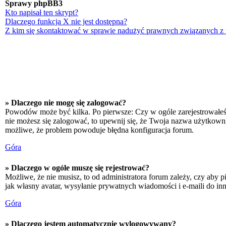
Sprawy phpBB3
Kto napisał ten skrypt?
Dlaczego funkcja X nie jest dostępna?
Z kim się skontaktować w sprawie nadużyć prawnych związanych z
» Dlaczego nie mogę się zalogować?
Powodów może być kilka. Po pierwsze: Czy w ogóle zarejestrowałeś się
nie możesz się zalogować, to upewnij się, że Twoja nazwa użytkownika
możliwe, że problem powoduje błędna konfiguracja forum.
Góra
» Dlaczego w ogóle muszę się rejestrować?
Możliwe, że nie musisz, to od administratora forum zależy, czy aby p
jak własny avatar, wysyłanie prywatnych wiadomości i e-maili do inn
Góra
» Dlaczego jestem automatycznie wylogowywany?