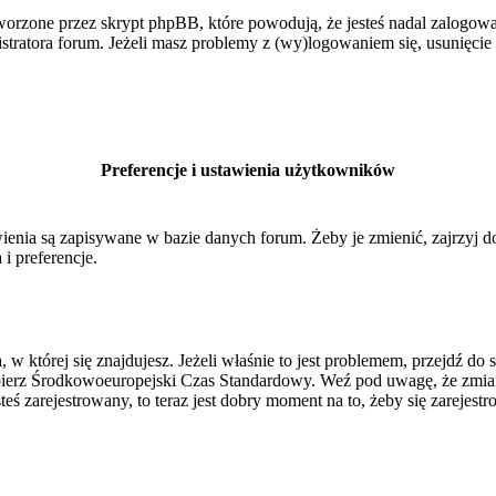
orzone przez skrypt phpBB, które powodują, że jesteś nadal zalogowan
inistratora forum. Jeżeli masz problemy z (wy)logowaniem się, usunięci
Preferencje i ustawienia użytkowników
ienia są zapisywane w bazie danych forum. Żeby je zmienić, zajrzyj 
i preferencje.
, w której się znajdujesz. Jeżeli właśnie to jest problemem, przejdź 
ierz Środkowoeuropejski Czas Standardowy. Weź pod uwagę, że zmiana
ś zarejestrowany, to teraz jest dobry moment na to, żeby się zarejestr