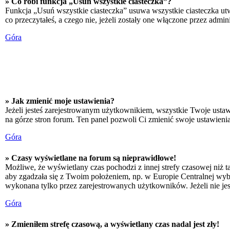
» Co robi funkcja „Usuń wszystkie ciasteczka”?
Funkcja „Usuń wszystkie ciasteczka” usuwa wszystkie ciasteczka utw
co przeczytałeś, a czego nie, jeżeli zostały one włączone przez adm
Góra
» Jak zmienić moje ustawienia?
Jeżeli jesteś zarejestrowanym użytkownikiem, wszystkie Twoje ustaw
na górze stron forum. Ten panel pozwoli Ci zmienić swoje ustawienia 
Góra
» Czasy wyświetlane na forum są nieprawidłowe!
Możliwe, że wyświetlany czas pochodzi z innej strefy czasowej niż ta
aby zgadzała się z Twoim położeniem, np. w Europie Centralnej wyb
wykonana tylko przez zarejestrowanych użytkowników. Jeżeli nie jeste
Góra
» Zmieniłem strefę czasową, a wyświetlany czas nadal jest zły!