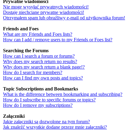
Prywatne wiadomości
Nie mogę wysyłać prywatnych wiadomości!
Dostaję niechciane prywatne wiadomości!
Otrzymałem spam lub obraźliwy e-mail od użytkownika forum!
Friends and Foes
What are my Friends and Foes lists?
How can I add / remove users to my Friends or Foes list?
Searching the Forums
How can I search a forum or forums?
Why does my search return no results?
Why does my search return a blank page!?
How do I search for members?
How can I find my own posts and topics?
Topic Subscriptions and Bookmarks
What is the difference between bookmarking and subscribing?
How do I subscribe to specific forums or topics?
How do I remove my subscriptions?
Załączniki
Jakie załączniki są dozwolone na tym forum?
Jak znaleźć wszystkie dodane przeze mnie załączniki?