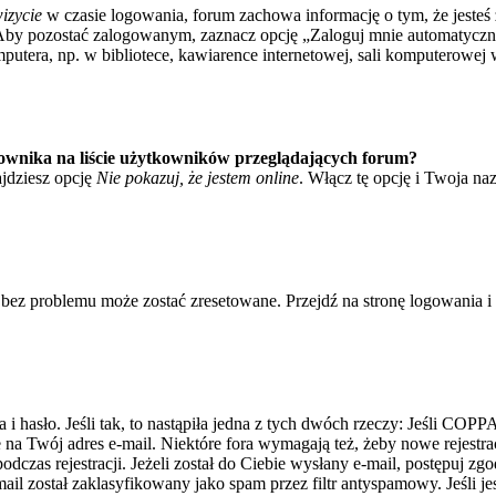
izycie
w czasie logowania, forum zachowa informację o tym, że jesteś 
Aby pozostać zalogowanym, zaznacz opcję „Zaloguj mnie automatycznie
tera, np. w bibliotece, kawiarence internetowej, sali komputerowej w sz
ownika na liście użytkowników przeglądających forum?
jdziesz opcję
Nie pokazuj, że jestem online
. Włącz tę opcję i Twoja na
bez problemu może zostać zresetowane. Przejdź na stronę logowania i k
asło. Jeśli tak, to nastąpiła jedna z tych dwóch rzeczy: Jeśli COPPA 
e na Twój adres e-mail. Niektóre fora wymagają też, żeby nowe rejestr
dczas rejestracji. Jeżeli został do Ciebie wysłany e-mail, postępuj zg
il został zaklasyfikowany jako spam przez filtr antyspamowy. Jeśli je