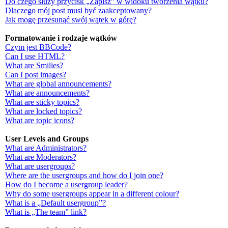
Do czego służy przycisk „Zapisz” w widoku tworzenia wątku?
Dlaczego mój post musi być zaakceptowany?
Jak mogę przesunąć swój wątek w górę?
Formatowanie i rodzaje wątków
Czym jest BBCode?
Can I use HTML?
What are Smilies?
Can I post images?
What are global announcements?
What are announcements?
What are sticky topics?
What are locked topics?
What are topic icons?
User Levels and Groups
What are Administrators?
What are Moderators?
What are usergroups?
Where are the usergroups and how do I join one?
How do I become a usergroup leader?
Why do some usergroups appear in a different colour?
What is a „Default usergroup”?
What is „The team” link?