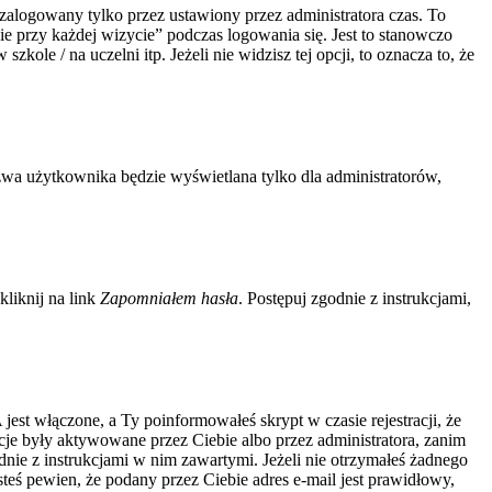
zalogowany tylko przez ustawiony przez administratora czas. To
 przy każdej wizycie” podczas logowania się. Jest to stanowczo
kole / na uczelni itp. Jeżeli nie widzisz tej opcji, to oznacza to, że
zwa użytkownika będzie wyświetlana tylko dla administratorów,
liknij na link
Zapomniałem hasła
. Postępuj zgodnie z instrukcjami,
jest włączone, a Ty poinformowałeś skrypt w czasie rejestracji, że
acje były aktywowane przez Ciebie albo przez administratora, zanim
odnie z instrukcjami w nim zawartymi. Jeżeli nie otrzymałeś żadnego
steś pewien, że podany przez Ciebie adres e-mail jest prawidłowy,