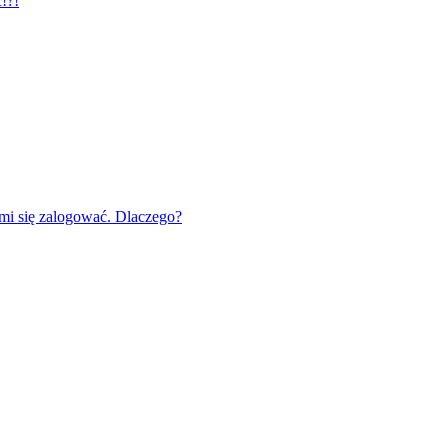
!?!
mi się zalogować. Dlaczego?