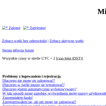
Mi
Zaloguj
Zarejestruj
Zobacz wątki bez odpowiedzi
|
Zobacz aktywne wątki
Strona główna forum
Wszystkie czasy w strefie UTC + 2 [
czas letni (DST)
]
Problemy z logowaniem i rejestracją
Dlaczego nie mogę się zalogować?
Dlaczego w ogóle muszę się rejestrować?
Dlaczego jestem automatycznie wylogowywany?
W jaki sposób mogę zapobiec wyświetlaniu mojej nazwy użytkownik
Zapomniałem hasła!
Zarejestrowałem się, ale nie mogę się zalogować!