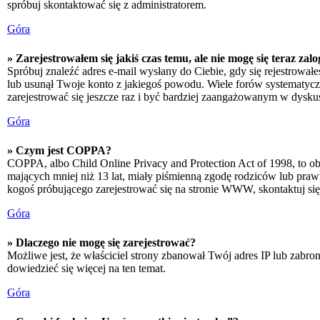
spróbuj skontaktować się z administratorem.
Góra
» Zarejestrowałem się jakiś czas temu, ale nie mogę się teraz zal
Spróbuj znaleźć adres e-mail wysłany do Ciebie, gdy się rejestrował
lub usunął Twoje konto z jakiegoś powodu. Wiele forów systematyczni
zarejestrować się jeszcze raz i być bardziej zaangażowanym w dyskus
Góra
» Czym jest COPPA?
COPPA, albo Child Online Privacy and Protection Act of 1998, to o
mających mniej niż 13 lat, miały piśmienną zgodę rodziców lub prawn
kogoś próbującego zarejestrować się na stronie WWW, skontaktuj si
Góra
» Dlaczego nie mogę się zarejestrować?
Możliwe jest, że właściciel strony zbanował Twój adres IP lub zabron
dowiedzieć się więcej na ten temat.
Góra