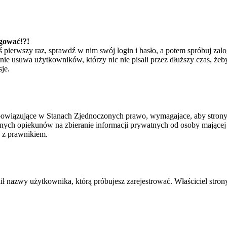
ogować!?!
eś pierwszy raz, sprawdź w nim swój login i hasło, a potem spróbuj zal
e usuwa użytkowników, którzy nic nie pisali przez dłuższy czas, żeby 
je.
bowiązujące w Stanach Zjednoczonych prawo, wymagajace, aby strony i
ych opiekunów na zbieranie informacji prywatnych od osoby mającej mni
ę z prawnikiem.
ił nazwy użytkownika, którą próbujesz zarejestrować. Właściciel strony