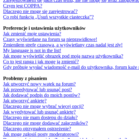
Zarejestrowałem się jakiś czas temu, ale nie mogę się teraz zalogować
Czym jest COPPA?
Dlaczego nie mogę się zarejestrować?
Co robi funkcja „Usuń wszystkie ciasteczka”?
Preferencje i ustawienia użytkowników
Jak zmienić moje ustawienia?
Czasy wyświetlane na forum są nieprawidłowe!
Zmieniłem strefę czasową, a wyświetlany czas nadal jest zły!
My language is not in the list!
Jak mogę wyświetlić obrazek pod moją nazwą użytkownika?
Co to jest ranga i jak mogę ją zmienić?
Gdy próbuję wysłać wiadomość e-mail do użytkownika, forum każe 
Problemy z pisaniem
Jak utworzyć nowy wątek na forum?
Jak przeedytować lub usunąć post?
Jak dodawać podpis do moich postów?
Jak utworzyć ankietę?
Dlaczego nie mogę wybrać więcej opcji?
Jak wyedytować lub usunąć ankietę?
Dlaczego nie mam dostępu do działu?
Dlaczego nie mogę dodawać załączników?
Dlaczego otrzymałem ostrzeżenie?
Jak mogę zgłosiś posty moderatorowi?