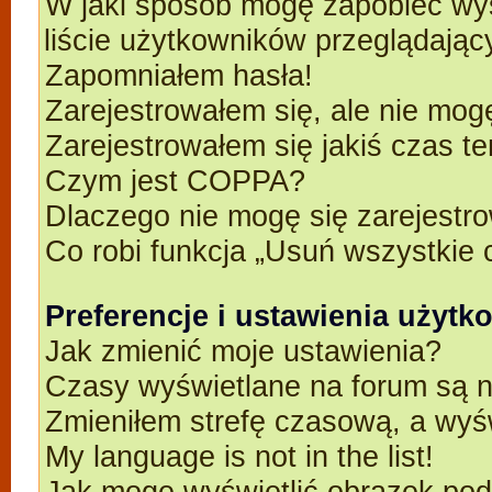
W jaki sposób mogę zapobiec wyś
liście użytkowników przeglądają
Zapomniałem hasła!
Zarejestrowałem się, ale nie mog
Zarejestrowałem się jakiś czas t
Czym jest COPPA?
Dlaczego nie mogę się zarejestr
Co robi funkcja „Usuń wszystkie 
Preferencje i ustawienia użyt
Jak zmienić moje ustawienia?
Czasy wyświetlane na forum są n
Zmieniłem strefę czasową, a wyśw
My language is not in the list!
Jak mogę wyświetlić obrazek po