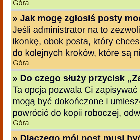
Góra
» Jak mogę zgłosiś posty mo
Jeśli administrator na to zezwo
ikonkę, obok posta, który chcesz
do kolejnych kroków, które są 
Góra
» Do czego służy przycisk „
Ta opcja pozwala Ci zapisywać 
mogą być dokończone i umieszc
powrócić do kopii roboczej, od
Góra
» Dlaczego mój post musi b