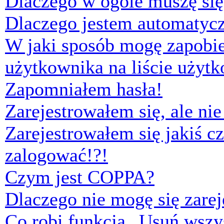
Dlaczego w ogóle muszę się
Dlaczego jestem automaty
W jaki sposób mogę zapobi
użytkownika na liście użyt
Zapomniałem hasła!
Zarejestrowałem się, ale ni
Zarejestrowałem się jakiś cz
zalogować!?!
Czym jest COPPA?
Dlaczego nie mogę się zare
Co robi funkcja „Usuń wszys