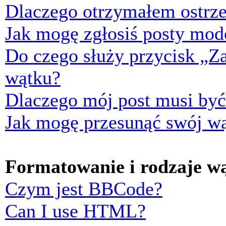
Dlaczego otrzymałem ostrze
Jak mogę zgłosiś posty mod
Do czego służy przycisk „Z
wątku?
Dlaczego mój post musi by
Jak mogę przesunąć swój w
Formatowanie i rodzaje w
Czym jest BBCode?
Can I use HTML?