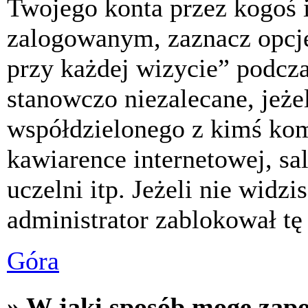
Twojego konta przez kogoś 
zalogowanym, zaznacz opcj
przy każdej wizycie” podczas
stanowczo niezalecane, jeże
współdzielonego z kimś komp
kawiarence internetowej, sa
uczelni itp. Jeżeli nie widzis
administrator zablokował tę
Góra
» W jaki sposób mogę zap