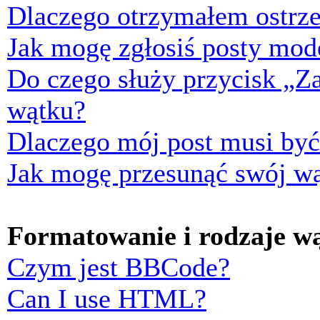
Dlaczego otrzymałem ostrze
Jak mogę zgłosiś posty mod
Do czego służy przycisk „Z
wątku?
Dlaczego mój post musi by
Jak mogę przesunąć swój w
Formatowanie i rodzaje w
Czym jest BBCode?
Can I use HTML?