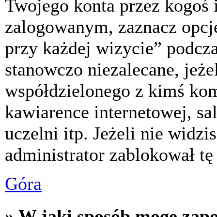
Twojego konta przez kogoś 
zalogowanym, zaznacz opcj
przy każdej wizycie” podczas
stanowczo niezalecane, jeże
współdzielonego z kimś komp
kawiarence internetowej, sa
uczelni itp. Jeżeli nie widzis
administrator zablokował tę
Góra
» W jaki sposób mogę zap