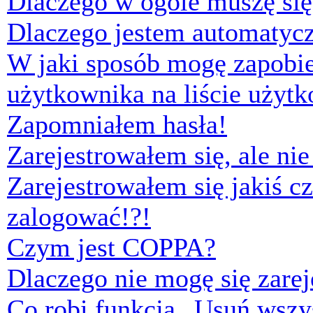
Dlaczego w ogóle muszę się
Dlaczego jestem automaty
W jaki sposób mogę zapobi
użytkownika na liście użyt
Zapomniałem hasła!
Zarejestrowałem się, ale ni
Zarejestrowałem się jakiś cz
zalogować!?!
Czym jest COPPA?
Dlaczego nie mogę się zare
Co robi funkcja „Usuń wszys