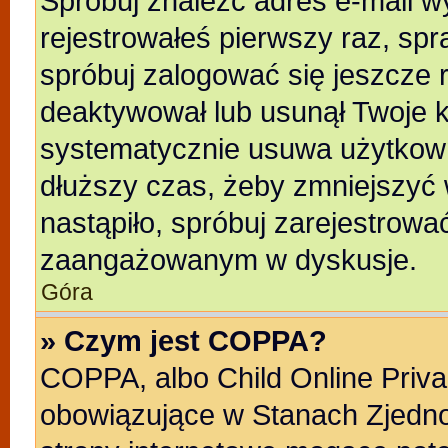
Spróbuj znaleźć adres e-mail wy
rejestrowałeś pierwszy raz, spr
spróbuj zalogować się jeszcze r
deaktywował lub usunął Twoje k
systematycznie usuwa użytkowni
dłuższy czas, żeby zmniejszyć 
nastąpiło, spróbuj zarejestrować
zaangażowanym w dyskusje.
Góra
» Czym jest COPPA?
COPPA, albo Child Online Privac
obowiązujące w Stanach Zjedn