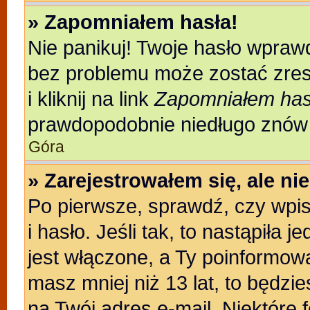
» Zapomniałem hasła!
Nie panikuj! Twoje hasło wpraw
bez problemu może zostać zres
i kliknij na link
Zapomniałem has
prawdopodobnie niedługo znów 
Góra
» Zarejestrowałem się, ale n
Po pierwsze, sprawdź, czy wpi
i hasło. Jeśli tak, to nastąpiła
jest włączone, a Ty poinformował
masz mniej niż 13 lat, to będzi
na Twój adres e-mail. Niektóre