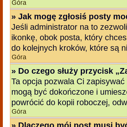
Góra
» Jak mogę zgłosiś posty mo
Jeśli administrator na to zezwo
ikonkę, obok posta, który chcesz
do kolejnych kroków, które są 
Góra
» Do czego służy przycisk „
Ta opcja pozwala Ci zapisywać 
mogą być dokończone i umieszc
powrócić do kopii roboczej, od
Góra
» Dlaczego mój post musi b