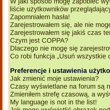
W jaki sposób mogę zapobiec wyś
liście użytkowników przeglądają
Zapomniałem hasła!
Zarejestrowałem się, ale nie mog
Zarejestrowałem się jakiś czas t
Czym jest COPPA?
Dlaczego nie mogę się zarejestr
Co robi funkcja „Usuń wszystkie 
Preferencje i ustawienia użyt
Jak zmienić moje ustawienia?
Czasy wyświetlane na forum są n
Zmieniłem strefę czasową, a wyśw
My language is not in the list!
Jak mogę wyświetlić obrazek po