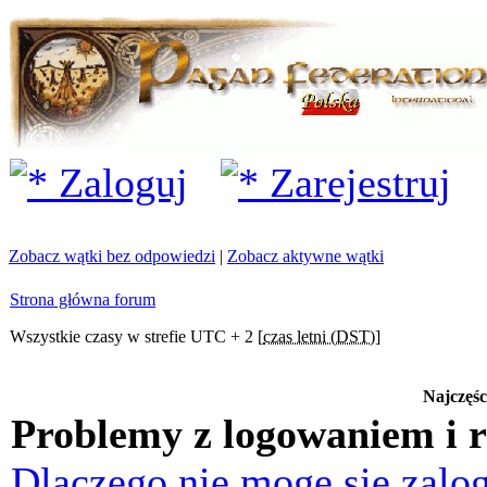
Zaloguj
Zarejestruj
Zobacz wątki bez odpowiedzi
|
Zobacz aktywne wątki
Strona główna forum
Wszystkie czasy w strefie UTC + 2 [
czas letni (DST)
]
Najczęśc
Problemy z logowaniem i r
Dlaczego nie mogę się zalo