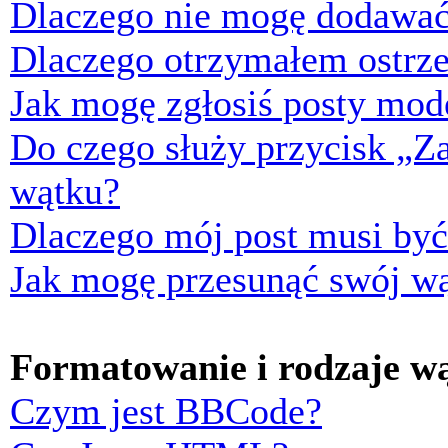
Dlaczego nie mogę dodawać
Dlaczego otrzymałem ostrze
Jak mogę zgłosiś posty mod
Do czego służy przycisk „Z
wątku?
Dlaczego mój post musi by
Jak mogę przesunąć swój w
Formatowanie i rodzaje w
Czym jest BBCode?