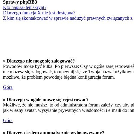
Sprawy phpBB3
Kto napisał ten skrypt?
Dlaczego funkcja X nie jest dostępna?
Z kim się skontaktować w sprawie nadużyć prawnych związanych z
» Dlaczego nie mogę się zalogować?
Powodów może być kilka. Po pierwsze: Czy w ogóle zarejestrowałeś się
nie możesz się zalogować, to upewnij się, że Twoja nazwa użytkownika
możliwe, że problem powoduje błędna konfiguracja forum.
Góra
» Dlaczego w ogóle muszę się rejestrować?
Możliwe, że nie musisz, to od administratora forum zależy, czy aby p
jak własny avatar, wysyłanie prywatnych wiadomości i e-maili do inn
Góra
» Dlaczego jestem automatycznie wylogowywany?