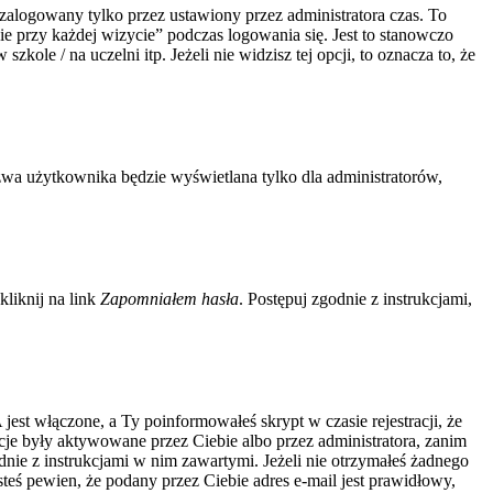
zalogowany tylko przez ustawiony przez administratora czas. To
 przy każdej wizycie” podczas logowania się. Jest to stanowczo
kole / na uczelni itp. Jeżeli nie widzisz tej opcji, to oznacza to, że
zwa użytkownika będzie wyświetlana tylko dla administratorów,
liknij na link
Zapomniałem hasła
. Postępuj zgodnie z instrukcjami,
jest włączone, a Ty poinformowałeś skrypt w czasie rejestracji, że
acje były aktywowane przez Ciebie albo przez administratora, zanim
odnie z instrukcjami w nim zawartymi. Jeżeli nie otrzymałeś żadnego
steś pewien, że podany przez Ciebie adres e-mail jest prawidłowy,