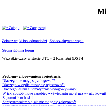
Mi
Zaloguj
Zarejestruj
Zobacz wątki bez odpowiedzi
|
Zobacz aktywne wątki
Strona główna forum
Wszystkie czasy w strefie UTC + 2 [
czas letni (DST)
]
Problemy z logowaniem i rejestracją
Dlaczego nie mogę się zalogować?
Dlaczego w ogóle muszę się rejestrować?
Dlaczego jestem automatycznie wylogowywany?
W jaki sposób mogę zapobiec wyświetlaniu mojej nazwy użytkownik
Zapomniałem hasła!
Zarejestrowałem się, ale nie mogę się zalogować!