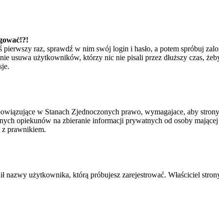
ogować!?!
eś pierwszy raz, sprawdź w nim swój login i hasło, a potem spróbuj zal
e usuwa użytkowników, którzy nic nie pisali przez dłuższy czas, żeby 
je.
bowiązujące w Stanach Zjednoczonych prawo, wymagajace, aby strony i
ych opiekunów na zbieranie informacji prywatnych od osoby mającej mni
ę z prawnikiem.
ił nazwy użytkownika, którą próbujesz zarejestrować. Właściciel strony