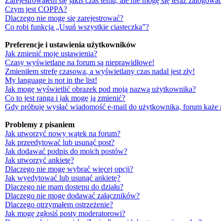
Zarejestrowałem się jakiś czas temu, ale nie mogę się teraz zalogować
Czym jest COPPA?
Dlaczego nie mogę się zarejestrować?
Co robi funkcja „Usuń wszystkie ciasteczka”?
Preferencje i ustawienia użytkowników
Jak zmienić moje ustawienia?
Czasy wyświetlane na forum są nieprawidłowe!
Zmieniłem strefę czasową, a wyświetlany czas nadal jest zły!
My language is not in the list!
Jak mogę wyświetlić obrazek pod moją nazwą użytkownika?
Co to jest ranga i jak mogę ją zmienić?
Gdy próbuję wysłać wiadomość e-mail do użytkownika, forum każe 
Problemy z pisaniem
Jak utworzyć nowy wątek na forum?
Jak przeedytować lub usunąć post?
Jak dodawać podpis do moich postów?
Jak utworzyć ankietę?
Dlaczego nie mogę wybrać więcej opcji?
Jak wyedytować lub usunąć ankietę?
Dlaczego nie mam dostępu do działu?
Dlaczego nie mogę dodawać załączników?
Dlaczego otrzymałem ostrzeżenie?
Jak mogę zgłosiś posty moderatorowi?