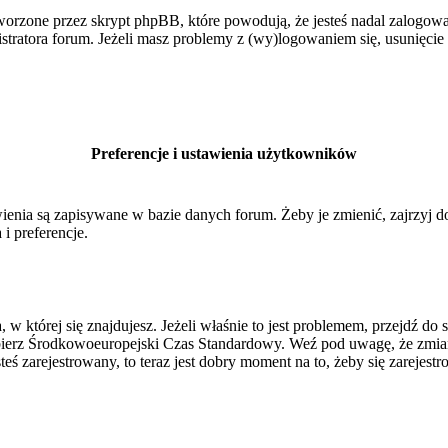
orzone przez skrypt phpBB, które powodują, że jesteś nadal zalogowan
inistratora forum. Jeżeli masz problemy z (wy)logowaniem się, usunięci
Preferencje i ustawienia użytkowników
ienia są zapisywane w bazie danych forum. Żeby je zmienić, zajrzyj 
i preferencje.
, w której się znajdujesz. Jeżeli właśnie to jest problemem, przejdź 
ierz Środkowoeuropejski Czas Standardowy. Weź pod uwagę, że zmiana
ś zarejestrowany, to teraz jest dobry moment na to, żeby się zarejestr