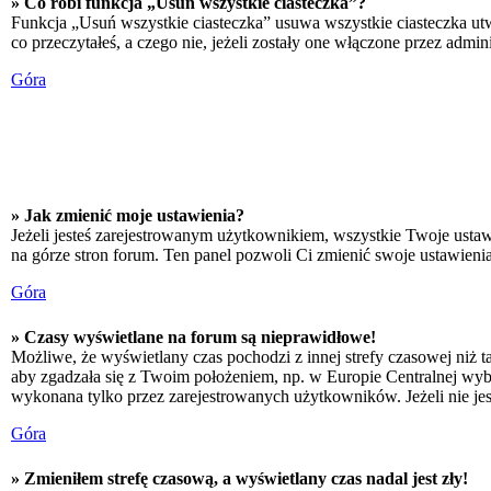
» Co robi funkcja „Usuń wszystkie ciasteczka”?
Funkcja „Usuń wszystkie ciasteczka” usuwa wszystkie ciasteczka utw
co przeczytałeś, a czego nie, jeżeli zostały one włączone przez adm
Góra
» Jak zmienić moje ustawienia?
Jeżeli jesteś zarejestrowanym użytkownikiem, wszystkie Twoje ustaw
na górze stron forum. Ten panel pozwoli Ci zmienić swoje ustawienia 
Góra
» Czasy wyświetlane na forum są nieprawidłowe!
Możliwe, że wyświetlany czas pochodzi z innej strefy czasowej niż ta
aby zgadzała się z Twoim położeniem, np. w Europie Centralnej wyb
wykonana tylko przez zarejestrowanych użytkowników. Jeżeli nie jeste
Góra
» Zmieniłem strefę czasową, a wyświetlany czas nadal jest zły!