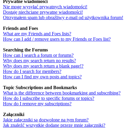
Prywatne wiadomości
Nie mogę wysyłać prywatnych wiadomości!
Dostaję niechciane prywatne wiadomości!
Otrzymałem spam lub obraźliwy e-mail od użytkownika forum!
Friends and Foes
What are my Friends and Foes lists?
How can I add / remove users to my Friends or Foes list?
Searching the Forums
How can I search a forum or forums?
Why does my search return no results?
Why does my search return a blank page!?
How do I search for members?
How can I find my own posts and topics?
Topic Subscriptions and Bookmarks
What is the difference between bookmarking and subscribing?
How do I subscribe to specific forums or topics?
How do I remove my subscriptions?
Załączniki
Jakie załączniki są dozwolone na tym forum?
Jak znaleźć wszystkie dodane przeze mnie załączniki?