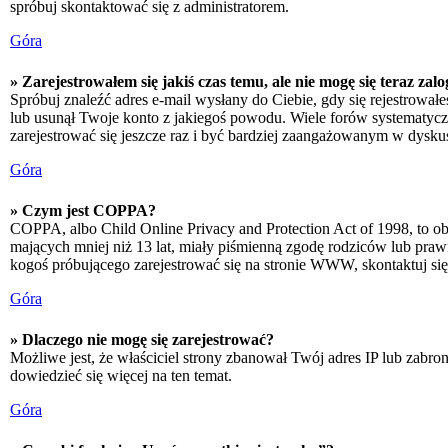
spróbuj skontaktować się z administratorem.
Góra
» Zarejestrowałem się jakiś czas temu, ale nie mogę się teraz zal
Spróbuj znaleźć adres e-mail wysłany do Ciebie, gdy się rejestrował
lub usunął Twoje konto z jakiegoś powodu. Wiele forów systematyczni
zarejestrować się jeszcze raz i być bardziej zaangażowanym w dyskus
Góra
» Czym jest COPPA?
COPPA, albo Child Online Privacy and Protection Act of 1998, to o
mających mniej niż 13 lat, miały piśmienną zgodę rodziców lub prawn
kogoś próbującego zarejestrować się na stronie WWW, skontaktuj si
Góra
» Dlaczego nie mogę się zarejestrować?
Możliwe jest, że właściciel strony zbanował Twój adres IP lub zabron
dowiedzieć się więcej na ten temat.
Góra