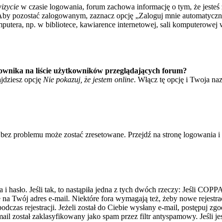
izycie
w czasie logowania, forum zachowa informację o tym, że jesteś 
Aby pozostać zalogowanym, zaznacz opcję „Zaloguj mnie automatycznie
tera, np. w bibliotece, kawiarence internetowej, sali komputerowej w sz
ownika na liście użytkowników przeglądających forum?
jdziesz opcję
Nie pokazuj, że jestem online
. Włącz tę opcję i Twoja na
bez problemu może zostać zresetowane. Przejdź na stronę logowania i k
asło. Jeśli tak, to nastąpiła jedna z tych dwóch rzeczy: Jeśli COPPA 
e na Twój adres e-mail. Niektóre fora wymagają też, żeby nowe rejestr
dczas rejestracji. Jeżeli został do Ciebie wysłany e-mail, postępuj zg
il został zaklasyfikowany jako spam przez filtr antyspamowy. Jeśli je