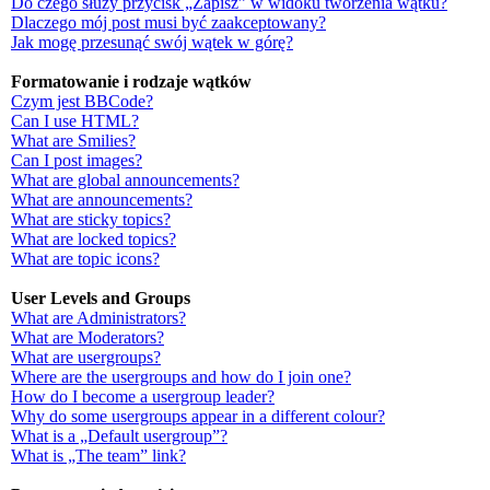
Do czego służy przycisk „Zapisz” w widoku tworzenia wątku?
Dlaczego mój post musi być zaakceptowany?
Jak mogę przesunąć swój wątek w górę?
Formatowanie i rodzaje wątków
Czym jest BBCode?
Can I use HTML?
What are Smilies?
Can I post images?
What are global announcements?
What are announcements?
What are sticky topics?
What are locked topics?
What are topic icons?
User Levels and Groups
What are Administrators?
What are Moderators?
What are usergroups?
Where are the usergroups and how do I join one?
How do I become a usergroup leader?
Why do some usergroups appear in a different colour?
What is a „Default usergroup”?
What is „The team” link?