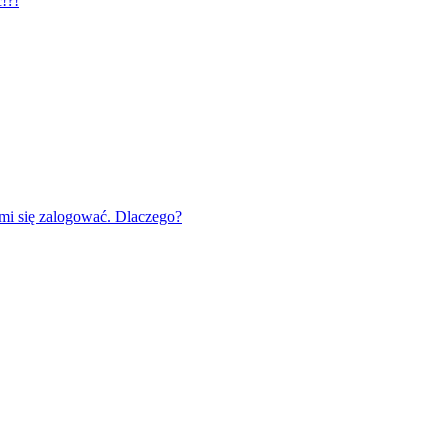
!?!
mi się zalogować. Dlaczego?