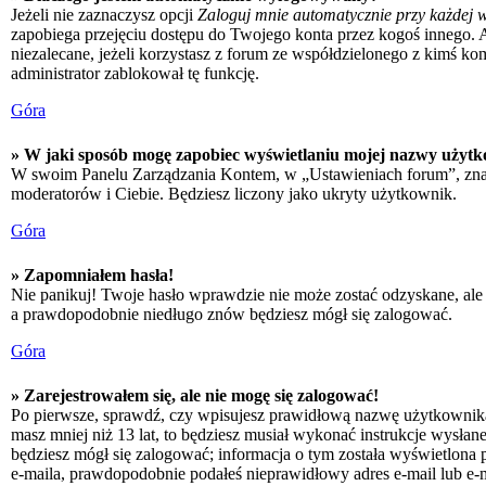
Jeżeli nie zaznaczysz opcji
Zaloguj mnie automatycznie przy każdej w
zapobiega przejęciu dostępu do Twojego konta przez kogoś innego. 
niezalecane, jeżeli korzystasz z forum ze współdzielonego z kimś kompu
administrator zablokował tę funkcję.
Góra
» W jaki sposób mogę zapobiec wyświetlaniu mojej nazwy użytk
W swoim Panelu Zarządzania Kontem, w „Ustawieniach forum”, zna
moderatorów i Ciebie. Będziesz liczony jako ukryty użytkownik.
Góra
» Zapomniałem hasła!
Nie panikuj! Twoje hasło wprawdzie nie może zostać odzyskane, ale 
a prawdopodobnie niedługo znów będziesz mógł się zalogować.
Góra
» Zarejestrowałem się, ale nie mogę się zalogować!
Po pierwsze, sprawdź, czy wpisujesz prawidłową nazwę użytkownika i h
masz mniej niż 13 lat, to będziesz musiał wykonać instrukcje wysłan
będziesz mógł się zalogować; informacja o tym została wyświetlona po
e-maila, prawdopodobnie podałeś nieprawidłowy adres e-mail lub e-ma