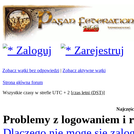
Zaloguj
Zarejestruj
Zobacz wątki bez odpowiedzi
|
Zobacz aktywne wątki
Strona główna forum
Wszystkie czasy w strefie UTC + 2 [
czas letni (DST)
]
Najczęśc
Problemy z logowaniem i r
Dlaczego nie mogę się zalo