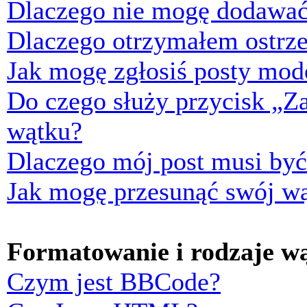
Dlaczego nie mogę dodawać
Dlaczego otrzymałem ostrze
Jak mogę zgłosiś posty mod
Do czego służy przycisk „Z
wątku?
Dlaczego mój post musi by
Jak mogę przesunąć swój w
Formatowanie i rodzaje w
Czym jest BBCode?