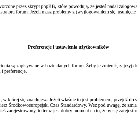
orzone przez skrypt phpBB, które powodują, że jesteś nadal zalogowan
inistratora forum. Jeżeli masz problemy z (wy)logowaniem się, usunięci
Preferencje i ustawienia użytkowników
ienia są zapisywane w bazie danych forum. Żeby je zmienić, zajrzyj 
i preferencje.
, w której się znajdujesz. Jeżeli właśnie to jest problemem, przejdź 
ierz Środkowoeuropejski Czas Standardowy. Weź pod uwagę, że zmiana
ś zarejestrowany, to teraz jest dobry moment na to, żeby się zarejestr