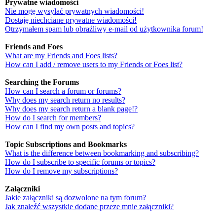
Prywatne wiadomości
Nie mogę wysyłać prywatnych wiadomości!
Dostaję niechciane prywatne wiadomości!
Otrzymałem spam lub obraźliwy e-mail od użytkownika forum!
Friends and Foes
What are my Friends and Foes lists?
How can I add / remove users to my Friends or Foes list?
Searching the Forums
How can I search a forum or forums?
Why does my search return no results?
Why does my search return a blank page!?
How do I search for members?
How can I find my own posts and topics?
Topic Subscriptions and Bookmarks
What is the difference between bookmarking and subscribing?
How do I subscribe to specific forums or topics?
How do I remove my subscriptions?
Załączniki
Jakie załączniki są dozwolone na tym forum?
Jak znaleźć wszystkie dodane przeze mnie załączniki?