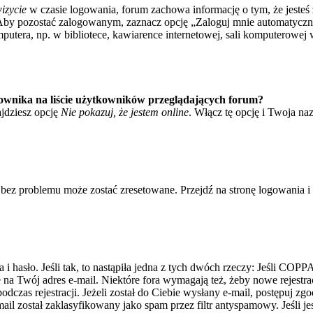
izycie
w czasie logowania, forum zachowa informację o tym, że jesteś 
Aby pozostać zalogowanym, zaznacz opcję „Zaloguj mnie automatycznie
tera, np. w bibliotece, kawiarence internetowej, sali komputerowej w sz
ownika na liście użytkowników przeglądających forum?
jdziesz opcję
Nie pokazuj, że jestem online
. Włącz tę opcję i Twoja na
bez problemu może zostać zresetowane. Przejdź na stronę logowania i k
asło. Jeśli tak, to nastąpiła jedna z tych dwóch rzeczy: Jeśli COPPA 
e na Twój adres e-mail. Niektóre fora wymagają też, żeby nowe rejestr
dczas rejestracji. Jeżeli został do Ciebie wysłany e-mail, postępuj zg
il został zaklasyfikowany jako spam przez filtr antyspamowy. Jeśli je