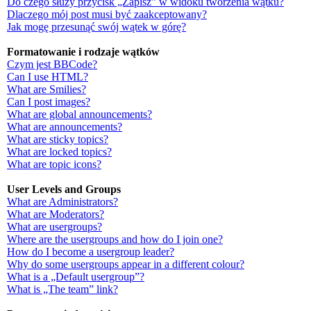
Do czego służy przycisk „Zapisz” w widoku tworzenia wątku?
Dlaczego mój post musi być zaakceptowany?
Jak mogę przesunąć swój wątek w górę?
Formatowanie i rodzaje wątków
Czym jest BBCode?
Can I use HTML?
What are Smilies?
Can I post images?
What are global announcements?
What are announcements?
What are sticky topics?
What are locked topics?
What are topic icons?
User Levels and Groups
What are Administrators?
What are Moderators?
What are usergroups?
Where are the usergroups and how do I join one?
How do I become a usergroup leader?
Why do some usergroups appear in a different colour?
What is a „Default usergroup”?
What is „The team” link?