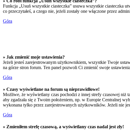
» Co robi funkcja „Usuń wszystkie ciasteczka”?
Funkcja „Usuń wszystkie ciasteczka” usuwa wszystkie ciasteczka utw
co przeczytałeś, a czego nie, jeżeli zostały one włączone przez adm
Góra
» Jak zmienić moje ustawienia?
Jeżeli jesteś zarejestrowanym użytkownikiem, wszystkie Twoje ustaw
na górze stron forum. Ten panel pozwoli Ci zmienić swoje ustawienia 
Góra
» Czasy wyświetlane na forum są nieprawidłowe!
Możliwe, że wyświetlany czas pochodzi z innej strefy czasowej niż ta
aby zgadzała się z Twoim położeniem, np. w Europie Centralnej wyb
wykonana tylko przez zarejestrowanych użytkowników. Jeżeli nie jeste
Góra
» Zmieniłem strefę czasową, a wyświetlany czas nadal jest zły!