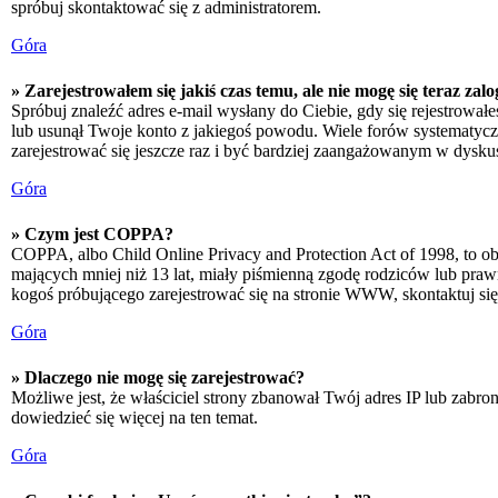
spróbuj skontaktować się z administratorem.
Góra
» Zarejestrowałem się jakiś czas temu, ale nie mogę się teraz zal
Spróbuj znaleźć adres e-mail wysłany do Ciebie, gdy się rejestrował
lub usunął Twoje konto z jakiegoś powodu. Wiele forów systematyczni
zarejestrować się jeszcze raz i być bardziej zaangażowanym w dyskus
Góra
» Czym jest COPPA?
COPPA, albo Child Online Privacy and Protection Act of 1998, to o
mających mniej niż 13 lat, miały piśmienną zgodę rodziców lub prawn
kogoś próbującego zarejestrować się na stronie WWW, skontaktuj si
Góra
» Dlaczego nie mogę się zarejestrować?
Możliwe jest, że właściciel strony zbanował Twój adres IP lub zabron
dowiedzieć się więcej na ten temat.
Góra