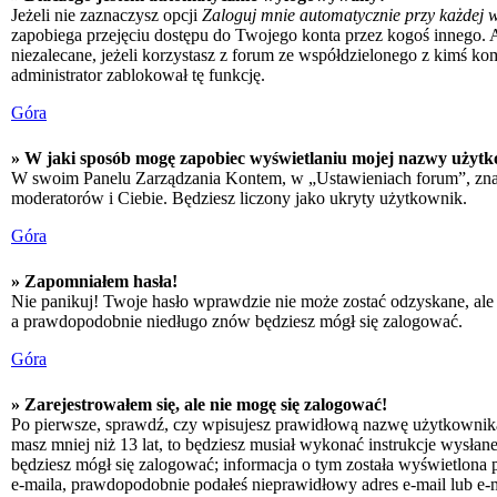
Jeżeli nie zaznaczysz opcji
Zaloguj mnie automatycznie przy każdej w
zapobiega przejęciu dostępu do Twojego konta przez kogoś innego. 
niezalecane, jeżeli korzystasz z forum ze współdzielonego z kimś kompu
administrator zablokował tę funkcję.
Góra
» W jaki sposób mogę zapobiec wyświetlaniu mojej nazwy użytk
W swoim Panelu Zarządzania Kontem, w „Ustawieniach forum”, zna
moderatorów i Ciebie. Będziesz liczony jako ukryty użytkownik.
Góra
» Zapomniałem hasła!
Nie panikuj! Twoje hasło wprawdzie nie może zostać odzyskane, ale 
a prawdopodobnie niedługo znów będziesz mógł się zalogować.
Góra
» Zarejestrowałem się, ale nie mogę się zalogować!
Po pierwsze, sprawdź, czy wpisujesz prawidłową nazwę użytkownika i h
masz mniej niż 13 lat, to będziesz musiał wykonać instrukcje wysłan
będziesz mógł się zalogować; informacja o tym została wyświetlona po
e-maila, prawdopodobnie podałeś nieprawidłowy adres e-mail lub e-ma