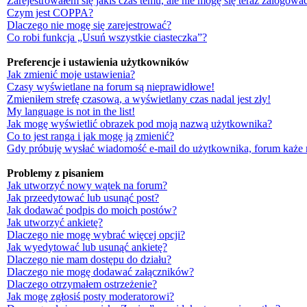
Zarejestrowałem się jakiś czas temu, ale nie mogę się teraz zalogować
Czym jest COPPA?
Dlaczego nie mogę się zarejestrować?
Co robi funkcja „Usuń wszystkie ciasteczka”?
Preferencje i ustawienia użytkowników
Jak zmienić moje ustawienia?
Czasy wyświetlane na forum są nieprawidłowe!
Zmieniłem strefę czasową, a wyświetlany czas nadal jest zły!
My language is not in the list!
Jak mogę wyświetlić obrazek pod moją nazwą użytkownika?
Co to jest ranga i jak mogę ją zmienić?
Gdy próbuję wysłać wiadomość e-mail do użytkownika, forum każe 
Problemy z pisaniem
Jak utworzyć nowy wątek na forum?
Jak przeedytować lub usunąć post?
Jak dodawać podpis do moich postów?
Jak utworzyć ankietę?
Dlaczego nie mogę wybrać więcej opcji?
Jak wyedytować lub usunąć ankietę?
Dlaczego nie mam dostępu do działu?
Dlaczego nie mogę dodawać załączników?
Dlaczego otrzymałem ostrzeżenie?
Jak mogę zgłosiś posty moderatorowi?