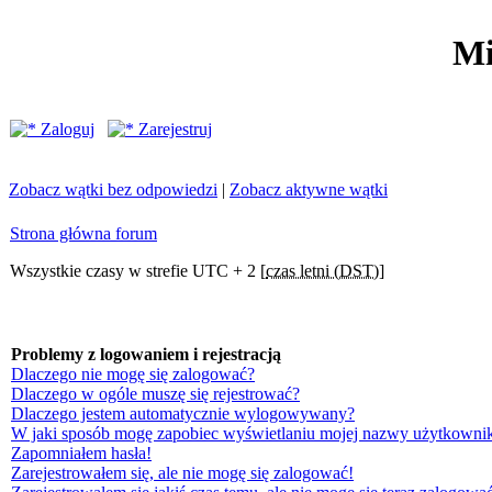
Mi
Zaloguj
Zarejestruj
Zobacz wątki bez odpowiedzi
|
Zobacz aktywne wątki
Strona główna forum
Wszystkie czasy w strefie UTC + 2 [
czas letni (DST)
]
Problemy z logowaniem i rejestracją
Dlaczego nie mogę się zalogować?
Dlaczego w ogóle muszę się rejestrować?
Dlaczego jestem automatycznie wylogowywany?
W jaki sposób mogę zapobiec wyświetlaniu mojej nazwy użytkownik
Zapomniałem hasła!
Zarejestrowałem się, ale nie mogę się zalogować!