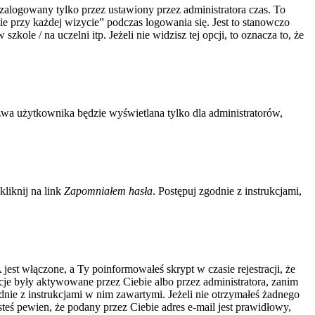
zalogowany tylko przez ustawiony przez administratora czas. To
 przy każdej wizycie” podczas logowania się. Jest to stanowczo
kole / na uczelni itp. Jeżeli nie widzisz tej opcji, to oznacza to, że
zwa użytkownika będzie wyświetlana tylko dla administratorów,
liknij na link
Zapomniałem hasła
. Postępuj zgodnie z instrukcjami,
jest włączone, a Ty poinformowałeś skrypt w czasie rejestracji, że
acje były aktywowane przez Ciebie albo przez administratora, zanim
odnie z instrukcjami w nim zawartymi. Jeżeli nie otrzymałeś żadnego
steś pewien, że podany przez Ciebie adres e-mail jest prawidłowy,