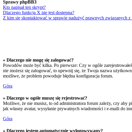
Sprawy phpBB3
Kto napisał ten skrypt?
Dlaczego funkcja X nie jest dostępna?
Z kim się skontaktować w sprawie nadużyć prawnych związanych z
» Dlaczego nie mogę się zalogować?
Powodów może być kilka. Po pierwsze: Czy w ogóle zarejestrowałeś się
nie możesz się zalogować, to upewnij się, że Twoja nazwa użytkownika
możliwe, że problem powoduje błędna konfiguracja forum.
Góra
» Dlaczego w ogóle muszę się rejestrować?
Możliwe, że nie musisz, to od administratora forum zależy, czy aby p
jak własny avatar, wysyłanie prywatnych wiadomości i e-maili do inn
Góra
» Dlaczego jestem automatycznie wylogowywany?