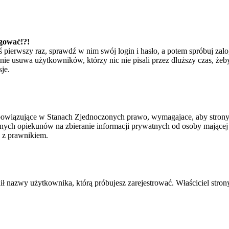
ogować!?!
eś pierwszy raz, sprawdź w nim swój login i hasło, a potem spróbuj zal
e usuwa użytkowników, którzy nic nie pisali przez dłuższy czas, żeby 
je.
bowiązujące w Stanach Zjednoczonych prawo, wymagajace, aby strony i
ych opiekunów na zbieranie informacji prywatnych od osoby mającej mni
ę z prawnikiem.
ił nazwy użytkownika, którą próbujesz zarejestrować. Właściciel strony