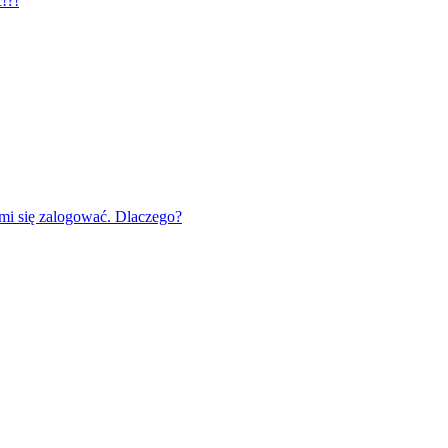
!?!
mi się zalogować. Dlaczego?