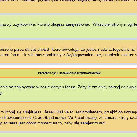
ł nazwy użytkownika, którą próbujesz zarejestrować. Właściciel strony mógł t
rzone przez skrypt phpBB, które powodują, że jesteś nadal zalogowany na fo
stratora forum. Jeżeli masz problemy z (wy)logowaniem się, usunięcie ciaste
Preferencje i ustawienia użytkowników
enia są zapisywane w bazie danych forum. Żeby je zmienić, zajrzyj do swoj
je.
, w której się znajdujesz. Jeżeli właśnie to jest problemem, przejdź do swo
Środkowoeuropejski Czas Standardowy. Weź pod uwagę, że zmiana strefy cza
, to teraz jest dobry moment na to, żeby się zarejestrować.