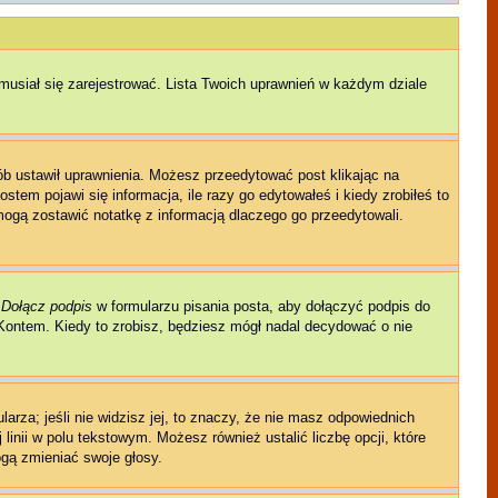
musiał się zarejestrować. Lista Twoich uprawnień w każdym dziale
sób ustawił uprawnienia. Możesz przeedytować post klikając na
tem pojawi się informacja, ile razy go edytowałeś i kiedy zrobiłeś to
ni mogą zostawić notatkę z informacją dlaczego go przeedytowali.
e
Dołącz podpis
w formularzu pisania posta, aby dołączyć podpis do
ontem. Kiedy to zrobisz, będziesz mógł nadal decydować o nie
larza; jeśli nie widzisz jej, to znaczy, że nie masz odpowiednich
linii w polu tekstowym. Możesz również ustalić liczbę opcji, które
gą zmieniać swoje głosy.