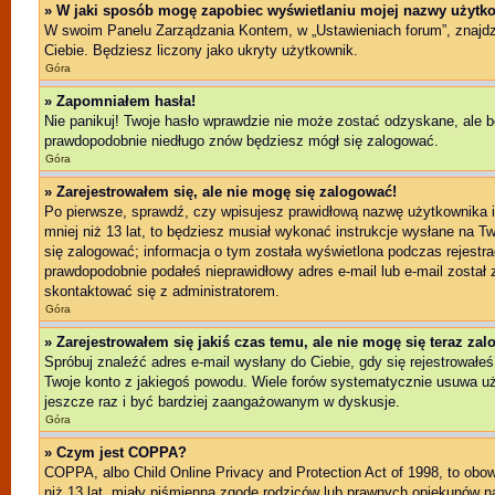
» W jaki sposób mogę zapobiec wyświetlaniu mojej nazwy użytko
W swoim Panelu Zarządzania Kontem, w „Ustawieniach forum”, znajd
Ciebie. Będziesz liczony jako ukryty użytkownik.
Góra
» Zapomniałem hasła!
Nie panikuj! Twoje hasło wprawdzie nie może zostać odzyskane, ale b
prawdopodobnie niedługo znów będziesz mógł się zalogować.
Góra
» Zarejestrowałem się, ale nie mogę się zalogować!
Po pierwsze, sprawdź, czy wpisujesz prawidłową nazwę użytkownika i h
mniej niż 13 lat, to będziesz musiał wykonać instrukcje wysłane na T
się zalogować; informacja o tym została wyświetlona podczas rejestrac
prawdopodobnie podałeś nieprawidłowy adres e-mail lub e-mail został 
skontaktować się z administratorem.
Góra
» Zarejestrowałem się jakiś czas temu, ale nie mogę się teraz za
Spróbuj znaleźć adres e-mail wysłany do Ciebie, gdy się rejestrowałeś
Twoje konto z jakiegoś powodu. Wiele forów systematycznie usuwa użyt
jeszcze raz i być bardziej zaangażowanym w dyskusje.
Góra
» Czym jest COPPA?
COPPA, albo Child Online Privacy and Protection Act of 1998, to ob
niż 13 lat, miały piśmienną zgodę rodziców lub prawnych opiekunów na 