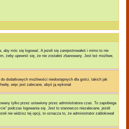
 aby móc się logować. A jeżeli się zarejestrowałeś i mimo to nie
rum, żeby upewnić się, że nie zostałeś zbanowany. Jest też możliwe,
p do dodatkowych możliwości niedostępnych dla gości, takich jak
hwilę, więc jest zalecane, abyś ją wykonał.
owany tylko przez ustawiony przez administratora czas. To zapobiega
ie” podczas logowania się. Jest to stanowczo niezalecane, jeżeli
eli nie widzisz tej opcji, to oznacza to, że administrator zablokował