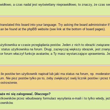
awidłowo, a czas nadal jest wyświetlany nieprawidłowo, to znaczy, że czas se
translated this board into your language. Try asking the board administrator i
 can be found at the phpBB website (see link at the bottom of board pages).
użytkownika w czasie przeglądania postów. Jeden z nich to obrazki związan
t status użytkownika na forum. Drugi, zazwyczaj większy obrazek, jest znany
r forum właczył funkcje avatarów, a Ty masz wystarczające uprawnienia. Jeż
e postów ten użytkownik napisał lub jaki ma status na forum, np. moderator 
m. Nie pisz postów tylko po to, żeby zwiększyć swój licznik postów i przez t
 ostrzeżenie.
aże mi się zalogować. Dlaczego?
kowników przez wbudowany formularz wysyłania e-maili i to tylko wtedy, jeże
kowników.