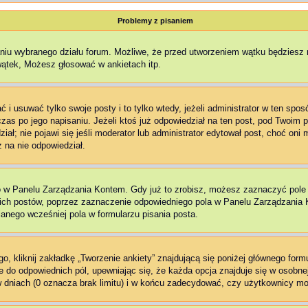
Problemy z pisaniem
aniu wybranego działu forum. Możliwe, że przed utworzeniem wątku będziesz 
wątek, Możesz głosować w ankietach itp.
 i usuwać tylko swoje posty i to tylko wtedy, jeżeli administrator w ten spo
as po jego napisaniu. Jeżeli ktoś już odpowiedział na ten post, pod Twoim pos
edział; nie pojawi się jeśli moderator lub administrator edytował post, choć o
 na nie odpowiedział.
o w Panelu Zarządzania Kontem. Gdy już to zrobisz, możesz zaznaczyć pol
ch postów, poprzez zaznaczenie odpowiedniego pola w Panelu Zarządzania K
nego wcześniej pola w formularzu pisania posta.
, kliknij zakładkę „Tworzenie ankiety” znajdującą się poniżej głównego formu
e do odpowiednich pól, upewniając się, że każda opcja znajduje się w osobnej 
 dniach (0 oznacza brak limitu) i w końcu zadecydować, czy użytkownicy mo