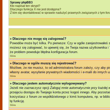
Sprawy phpBB3
Kto napisał ten skrypt?
Dlaczego funkcja X nie jest dostępna?
Z kim się skontaktować w sprawie nadużyć prawnych związanych z tym fo
» Dlaczego nie mogę się zalogować?
Powodów może być kilka. Po pierwsze: Czy w ogóle zarejestrowałeś się 
możesz się zalogować, to upewnij się, że Twoja nazwa użytkownika i T
że problem powoduje błędna konfiguracja forum.
Góra
» Dlaczego w ogóle muszę się rejestrować?
Możliwe, że nie musisz, to od administratora forum zależy, czy aby p
własny avatar, wysyłanie prywatnych wiadomości i e-maili do innych u
Góra
» Dlaczego jestem automatycznie wylogowywany?
Jeżeli nie zaznaczysz opcji
Zaloguj mnie automatycznie przy każdej 
przejęciu dostępu do Twojego konta przez kogoś innego. Aby pozostać
korzystasz z forum ze współdzielonego z kimś komputera, np. w bibliote
tę funkcję.
Góra