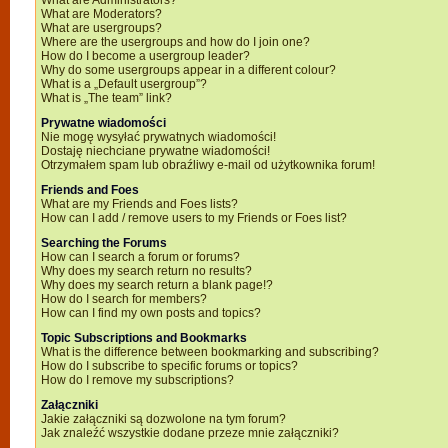
What are Administrators?
What are Moderators?
What are usergroups?
Where are the usergroups and how do I join one?
How do I become a usergroup leader?
Why do some usergroups appear in a different colour?
What is a „Default usergroup”?
What is „The team” link?
Prywatne wiadomości
Nie mogę wysyłać prywatnych wiadomości!
Dostaję niechciane prywatne wiadomości!
Otrzymałem spam lub obraźliwy e-mail od użytkownika forum!
Friends and Foes
What are my Friends and Foes lists?
How can I add / remove users to my Friends or Foes list?
Searching the Forums
How can I search a forum or forums?
Why does my search return no results?
Why does my search return a blank page!?
How do I search for members?
How can I find my own posts and topics?
Topic Subscriptions and Bookmarks
What is the difference between bookmarking and subscribing?
How do I subscribe to specific forums or topics?
How do I remove my subscriptions?
Załączniki
Jakie załączniki są dozwolone na tym forum?
Jak znaleźć wszystkie dodane przeze mnie załączniki?