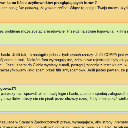
wnika na liście użytkowników przeglądających forum?
ziesz opcję
Nie pokazuj, że jestem online
. Włącz tę opcję i Twoja nazwa użyt
ez problemu może zostać zresetowane. Przejdź na stronę logowania i kliknij 
asło. Jeśli tak, to nastąpiła jedna z tych dwóch rzeczy: Jeśli COPPA jest w
wój adres e-mail. Niektóre fora wymagają też, żeby nowe rejestracje były akt
ji. Jeżeli został do Ciebie wysłany e-mail, postępuj zgodnie z instrukcjami 
zaklasyfikowany jako spam przez filtr antyspamowy. Jeśli jesteś pewien, że p
logować!?!
 pierwszy raz, sprawdź w nim swój login i hasło, a potem spróbuj zalogować 
kowników, którzy nic nie pisali przez dłuższy czas, żeby zmniejszyć wielkoś
owiązujące w Stanach Zjednoczonych prawo, wymagajace, aby strony interneto
zbieranie informacji prywatnych od osoby mającej mniej niż 13 lat. Jeżeli n