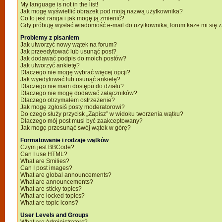
My language is not in the list!
Jak mogę wyświetlić obrazek pod moją nazwą użytkownika?
Co to jest ranga i jak mogę ją zmienić?
Gdy próbuję wysłać wiadomość e-mail do użytkownika, forum każe mi się
Problemy z pisaniem
Jak utworzyć nowy wątek na forum?
Jak przeedytować lub usunąć post?
Jak dodawać podpis do moich postów?
Jak utworzyć ankietę?
Dlaczego nie mogę wybrać więcej opcji?
Jak wyedytować lub usunąć ankietę?
Dlaczego nie mam dostępu do działu?
Dlaczego nie mogę dodawać załączników?
Dlaczego otrzymałem ostrzeżenie?
Jak mogę zgłosiś posty moderatorowi?
Do czego służy przycisk „Zapisz” w widoku tworzenia wątku?
Dlaczego mój post musi być zaakceptowany?
Jak mogę przesunąć swój wątek w górę?
Formatowanie i rodzaje wątków
Czym jest BBCode?
Can I use HTML?
What are Smilies?
Can I post images?
What are global announcements?
What are announcements?
What are sticky topics?
What are locked topics?
What are topic icons?
User Levels and Groups