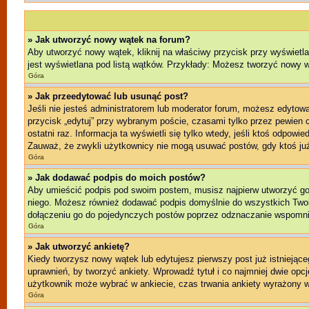
» Jak utworzyć nowy wątek na forum?
Aby utworzyć nowy wątek, kliknij na właściwy przycisk przy wyświetl
jest wyświetlana pod listą wątków. Przykłady: Możesz tworzyć nowy 
Góra
» Jak przeedytować lub usunąć post?
Jeśli nie jesteś administratorem lub moderator forum, możesz edytować
przycisk „edytuj” przy wybranym poście, czasami tylko przez pewien cz
ostatni raz. Informacja ta wyświetli się tylko wtedy, jeśli ktoś odpowi
Zauważ, że zwykli użytkownicy nie mogą usuwać postów, gdy ktoś już
Góra
» Jak dodawać podpis do moich postów?
Aby umieścić podpis pod swoim postem, musisz najpierw utworzyć g
niego. Możesz również dodawać podpis domyślnie do wszystkich Twoi
dołączeniu go do pojedynczych postów poprzez odznaczanie wspomnia
Góra
» Jak utworzyć ankietę?
Kiedy tworzysz nowy wątek lub edytujesz pierwszy post już istniejącego
uprawnień, by tworzyć ankiety. Wprowadź tytuł i co najmniej dwie opcj
użytkownik może wybrać w ankiecie, czas trwania ankiety wyrażony w
Góra