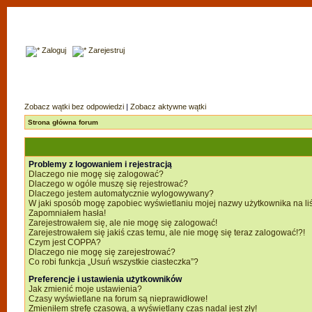
Zaloguj
Zarejestruj
Zobacz wątki bez odpowiedzi
|
Zobacz aktywne wątki
Strona główna forum
Problemy z logowaniem i rejestracją
Dlaczego nie mogę się zalogować?
Dlaczego w ogóle muszę się rejestrować?
Dlaczego jestem automatycznie wylogowywany?
W jaki sposób mogę zapobiec wyświetlaniu mojej nazwy użytkownika na li
Zapomniałem hasła!
Zarejestrowałem się, ale nie mogę się zalogować!
Zarejestrowałem się jakiś czas temu, ale nie mogę się teraz zalogować!?!
Czym jest COPPA?
Dlaczego nie mogę się zarejestrować?
Co robi funkcja „Usuń wszystkie ciasteczka”?
Preferencje i ustawienia użytkowników
Jak zmienić moje ustawienia?
Czasy wyświetlane na forum są nieprawidłowe!
Zmieniłem strefę czasową, a wyświetlany czas nadal jest zły!