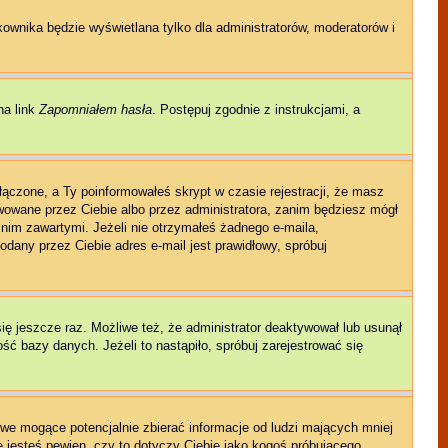
kownika będzie wyświetlana tylko dla administratorów, moderatorów i
na link
Zapomniałem hasła
. Postępuj zgodnie z instrukcjami, a
łączone, a Ty poinformowałeś skrypt w czasie rejestracji, że masz
ywowane przez Ciebie albo przez administratora, zanim będziesz mógł
w nim zawartymi. Jeżeli nie otrzymałeś żadnego e-maila,
odany przez Ciebie adres e-mail jest prawidłowy, spróbuj
się jeszcze raz. Możliwe też, że administrator deaktywował lub usunął
ć bazy danych. Jeżeli to nastąpiło, spróbuj zarejestrować się
we mogące potencjalnie zbierać informacje od ludzi mających mniej
ie jesteś pewien, czy to dotyczy Ciebie jako kogoś próbującego