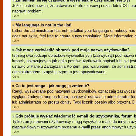
» Zmieniłem strefę czasową, a wyświetlany czas nadal jest zły!
Jeżeli jesteś pewien, że ustawiłeś strefę czasową i czas letni/DST pr
naprawił problem.
Góra
» My language is not in the list!
Either the administrator has not installed your language or nobody has 
does not exist, feel free to create a new translation. More information
Góra
» Jak mogę wyświetlić obrazek pod moją nazwą użytkownika?
Istnieją dwa rodzaje obrazków wyświetlanych (zazwyczaj) pod nazwa 
kropek, pokazujących jak dużo postów użytkownik napisał lub jaki jes
ustawić w Panelu Zarządzania Kontem, pod warunkiem, że administrato
administratorem i zapytaj czym to jest spowodowane.
Góra
» Co to jest ranga i jak mogę ją zmienić?
Rangi, wyświetlane pod nazwami użytkowników, oznaczają zazwyczaj il
wyglądu żadnych rang na forum, ponieważ ustawia je administrator foru
lub administrator po prostu obniży Twój licznik postów albo przyzna Ci
Góra
» Gdy próbuję wysłać wiadomość e-mail do użytkownika, forum k
Tylko zarejestrowani użytkownicy mogą wysyłać e-maile do innych użyt
nieprawidłowym używaniem systemu e-maili przez anonimowych użyt
Góra