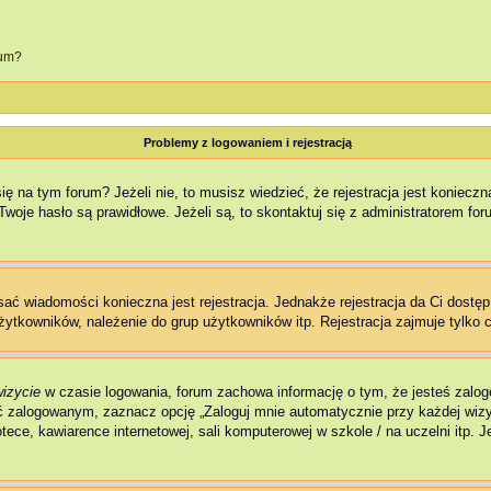
rum?
Problemy z logowaniem i rejestracją
na tym forum? Jeżeli nie, to musisz wiedzieć, że rejestracja jest konieczna,
woje hasło są prawidłowe. Jeżeli są, to skontaktuj się z administratorem fo
isać wiadomości konieczna jest rejestracja. Jednakże rejestracja da Ci dostę
żytkowników, należenie do grup użytkowników itp. Rejestracja zajmuje tylko c
wizycie
w czasie logowania, forum zachowa informację o tym, że jesteś zalog
 zalogowanym, zaznacz opcję „Zaloguj mnie automatycznie przy każdej wizyc
ce, kawiarence internetowej, sali komputerowej w szkole / na uczelni itp. Jeż