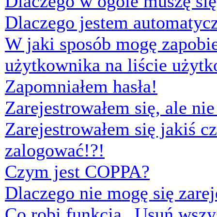
Dlaczego w ogóle muszę się
Dlaczego jestem automaty
W jaki sposób mogę zapobi
użytkownika na liście użyt
Zapomniałem hasła!
Zarejestrowałem się, ale ni
Zarejestrowałem się jakiś cz
zalogować!?!
Czym jest COPPA?
Dlaczego nie mogę się zare
Co robi funkcja „Usuń wszys