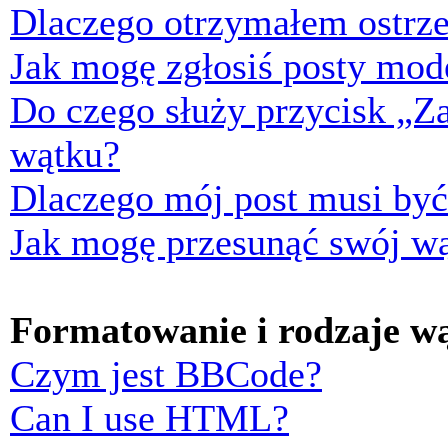
Dlaczego otrzymałem ostrze
Jak mogę zgłosiś posty mod
Do czego służy przycisk „Z
wątku?
Dlaczego mój post musi by
Jak mogę przesunąć swój w
Formatowanie i rodzaje w
Czym jest BBCode?
Can I use HTML?