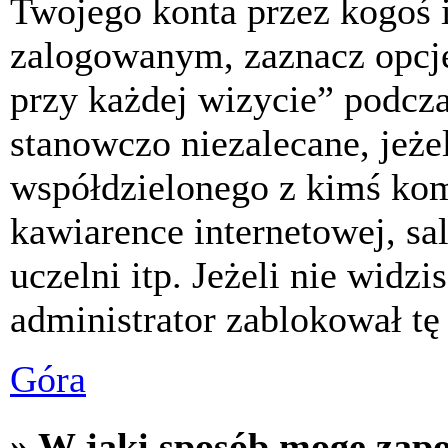
Twojego konta przez kogoś 
zalogowanym, zaznacz opcj
przy każdej wizycie” podczas
stanowczo niezalecane, jeże
współdzielonego z kimś komp
kawiarence internetowej, sa
uczelni itp. Jeżeli nie widzis
administrator zablokował tę
Góra
» W jaki sposób mogę zap