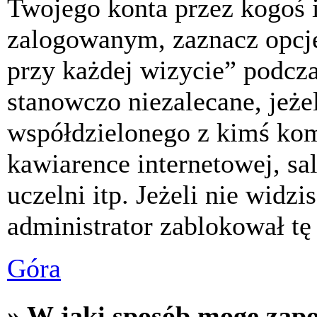
Twojego konta przez kogoś 
zalogowanym, zaznacz opcj
przy każdej wizycie” podczas
stanowczo niezalecane, jeże
współdzielonego z kimś komp
kawiarence internetowej, sa
uczelni itp. Jeżeli nie widzis
administrator zablokował tę
Góra
» W jaki sposób mogę zap