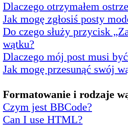
Dlaczego otrzymałem ostrze
Jak mogę zgłosiś posty mod
Do czego służy przycisk „Z
wątku?
Dlaczego mój post musi by
Jak mogę przesunąć swój w
Formatowanie i rodzaje w
Czym jest BBCode?
Can I use HTML?