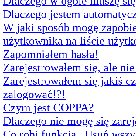
Dlaczego w ogóle muszę się
Dlaczego jestem automaty
W jaki sposób mogę zapobi
użytkownika na liście użyt
Zapomniałem hasła!
Zarejestrowałem się, ale ni
Zarejestrowałem się jakiś cz
zalogować!?!
Czym jest COPPA?
Dlaczego nie mogę się zare
Co robi funkcja „Usuń wszys