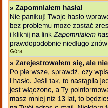
» Zapomniałem hasła!
Nie panikuj! Twoje hasło wpraw
bez problemu może zostać zres
i kliknij na link
Zapomniałem has
prawdopodobnie niedługo znów 
Góra
» Zarejestrowałem się, ale n
Po pierwsze, sprawdź, czy wpi
i hasło. Jeśli tak, to nastąpiła
jest włączone, a Ty poinformował
masz mniej niż 13 lat, to będzi
na Twój adres e-mail. Niektóre