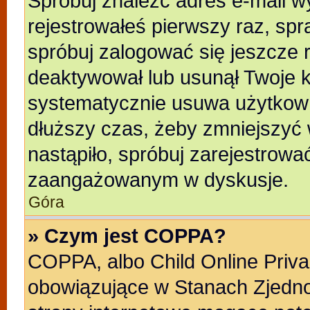
Spróbuj znaleźć adres e-mail wy
rejestrowałeś pierwszy raz, spr
spróbuj zalogować się jeszcze r
deaktywował lub usunął Twoje k
systematycznie usuwa użytkowni
dłuższy czas, żeby zmniejszyć 
nastąpiło, spróbuj zarejestrować
zaangażowanym w dyskusje.
Góra
» Czym jest COPPA?
COPPA, albo Child Online Privac
obowiązujące w Stanach Zjedn