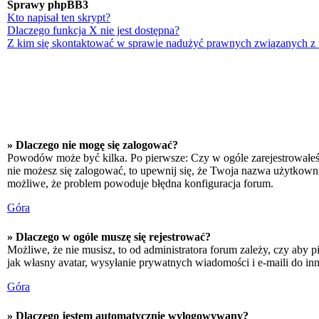
Sprawy phpBB3
Kto napisał ten skrypt?
Dlaczego funkcja X nie jest dostępna?
Z kim się skontaktować w sprawie nadużyć prawnych związanych z
» Dlaczego nie mogę się zalogować?
Powodów może być kilka. Po pierwsze: Czy w ogóle zarejestrowałeś się
nie możesz się zalogować, to upewnij się, że Twoja nazwa użytkownika
możliwe, że problem powoduje błędna konfiguracja forum.
Góra
» Dlaczego w ogóle muszę się rejestrować?
Możliwe, że nie musisz, to od administratora forum zależy, czy aby p
jak własny avatar, wysyłanie prywatnych wiadomości i e-maili do inn
Góra
» Dlaczego jestem automatycznie wylogowywany?