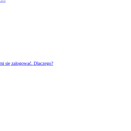
!?!
mi się zalogować. Dlaczego?