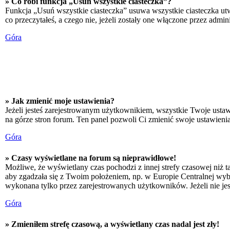
» Co robi funkcja „Usuń wszystkie ciasteczka”?
Funkcja „Usuń wszystkie ciasteczka” usuwa wszystkie ciasteczka utw
co przeczytałeś, a czego nie, jeżeli zostały one włączone przez adm
Góra
» Jak zmienić moje ustawienia?
Jeżeli jesteś zarejestrowanym użytkownikiem, wszystkie Twoje ustaw
na górze stron forum. Ten panel pozwoli Ci zmienić swoje ustawienia 
Góra
» Czasy wyświetlane na forum są nieprawidłowe!
Możliwe, że wyświetlany czas pochodzi z innej strefy czasowej niż ta
aby zgadzała się z Twoim położeniem, np. w Europie Centralnej wyb
wykonana tylko przez zarejestrowanych użytkowników. Jeżeli nie jeste
Góra
» Zmieniłem strefę czasową, a wyświetlany czas nadal jest zły!