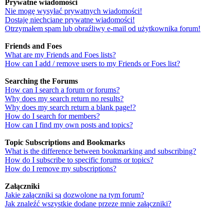
Prywatne wiadomości
Nie mogę wysyłać prywatnych wiadomości!
Dostaję niechciane prywatne wiadomości!
Otrzymałem spam lub obraźliwy e-mail od użytkownika forum!
Friends and Foes
What are my Friends and Foes lists?
How can I add / remove users to my Friends or Foes list?
Searching the Forums
How can I search a forum or forums?
Why does my search return no results?
Why does my search return a blank page!?
How do I search for members?
How can I find my own posts and topics?
Topic Subscriptions and Bookmarks
What is the difference between bookmarking and subscribing?
How do I subscribe to specific forums or topics?
How do I remove my subscriptions?
Załączniki
Jakie załączniki są dozwolone na tym forum?
Jak znaleźć wszystkie dodane przeze mnie załączniki?