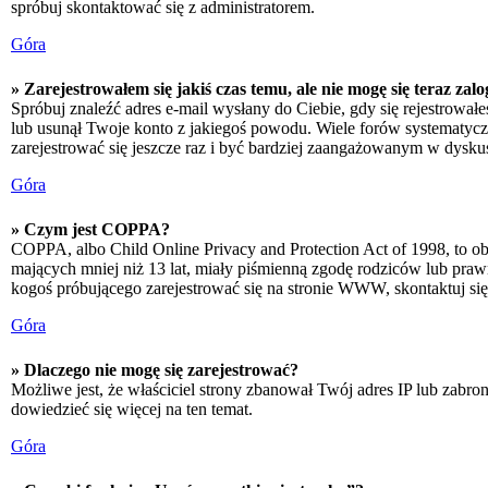
spróbuj skontaktować się z administratorem.
Góra
» Zarejestrowałem się jakiś czas temu, ale nie mogę się teraz zal
Spróbuj znaleźć adres e-mail wysłany do Ciebie, gdy się rejestrował
lub usunął Twoje konto z jakiegoś powodu. Wiele forów systematyczni
zarejestrować się jeszcze raz i być bardziej zaangażowanym w dyskus
Góra
» Czym jest COPPA?
COPPA, albo Child Online Privacy and Protection Act of 1998, to o
mających mniej niż 13 lat, miały piśmienną zgodę rodziców lub prawn
kogoś próbującego zarejestrować się na stronie WWW, skontaktuj si
Góra
» Dlaczego nie mogę się zarejestrować?
Możliwe jest, że właściciel strony zbanował Twój adres IP lub zabron
dowiedzieć się więcej na ten temat.
Góra