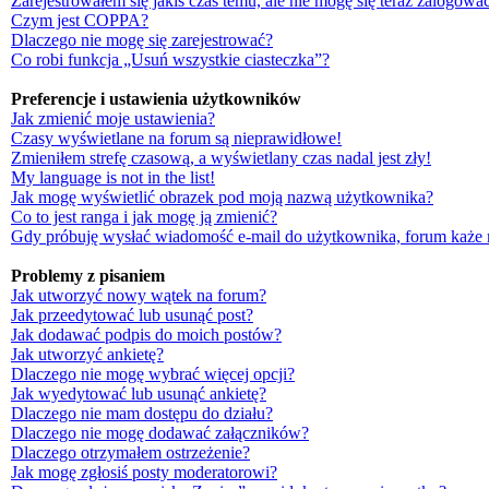
Zarejestrowałem się jakiś czas temu, ale nie mogę się teraz zalogować
Czym jest COPPA?
Dlaczego nie mogę się zarejestrować?
Co robi funkcja „Usuń wszystkie ciasteczka”?
Preferencje i ustawienia użytkowników
Jak zmienić moje ustawienia?
Czasy wyświetlane na forum są nieprawidłowe!
Zmieniłem strefę czasową, a wyświetlany czas nadal jest zły!
My language is not in the list!
Jak mogę wyświetlić obrazek pod moją nazwą użytkownika?
Co to jest ranga i jak mogę ją zmienić?
Gdy próbuję wysłać wiadomość e-mail do użytkownika, forum każe 
Problemy z pisaniem
Jak utworzyć nowy wątek na forum?
Jak przeedytować lub usunąć post?
Jak dodawać podpis do moich postów?
Jak utworzyć ankietę?
Dlaczego nie mogę wybrać więcej opcji?
Jak wyedytować lub usunąć ankietę?
Dlaczego nie mam dostępu do działu?
Dlaczego nie mogę dodawać załączników?
Dlaczego otrzymałem ostrzeżenie?
Jak mogę zgłosiś posty moderatorowi?