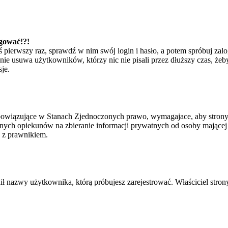
ogować!?!
eś pierwszy raz, sprawdź w nim swój login i hasło, a potem spróbuj zal
e usuwa użytkowników, którzy nic nie pisali przez dłuższy czas, żeby 
je.
bowiązujące w Stanach Zjednoczonych prawo, wymagajace, aby strony i
ych opiekunów na zbieranie informacji prywatnych od osoby mającej mni
ę z prawnikiem.
ił nazwy użytkownika, którą próbujesz zarejestrować. Właściciel strony