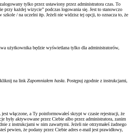
zalogowany tylko przez ustawiony przez administratora czas. To
 przy każdej wizycie” podczas logowania się. Jest to stanowczo
kole / na uczelni itp. Jeżeli nie widzisz tej opcji, to oznacza to, że
zwa użytkownika będzie wyświetlana tylko dla administratorów,
liknij na link
Zapomniałem hasła
. Postępuj zgodnie z instrukcjami,
jest włączone, a Ty poinformowałeś skrypt w czasie rejestracji, że
acje były aktywowane przez Ciebie albo przez administratora, zanim
odnie z instrukcjami w nim zawartymi. Jeżeli nie otrzymałeś żadnego
steś pewien, że podany przez Ciebie adres e-mail jest prawidłowy,