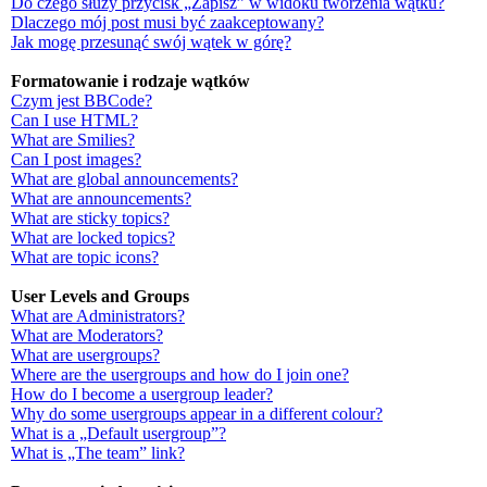
Do czego służy przycisk „Zapisz” w widoku tworzenia wątku?
Dlaczego mój post musi być zaakceptowany?
Jak mogę przesunąć swój wątek w górę?
Formatowanie i rodzaje wątków
Czym jest BBCode?
Can I use HTML?
What are Smilies?
Can I post images?
What are global announcements?
What are announcements?
What are sticky topics?
What are locked topics?
What are topic icons?
User Levels and Groups
What are Administrators?
What are Moderators?
What are usergroups?
Where are the usergroups and how do I join one?
How do I become a usergroup leader?
Why do some usergroups appear in a different colour?
What is a „Default usergroup”?
What is „The team” link?