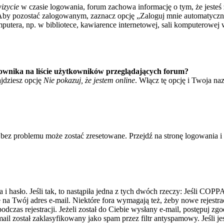
izycie
w czasie logowania, forum zachowa informację o tym, że jesteś 
Aby pozostać zalogowanym, zaznacz opcję „Zaloguj mnie automatycznie
tera, np. w bibliotece, kawiarence internetowej, sali komputerowej w sz
ownika na liście użytkowników przeglądających forum?
jdziesz opcję
Nie pokazuj, że jestem online
. Włącz tę opcję i Twoja na
bez problemu może zostać zresetowane. Przejdź na stronę logowania i k
asło. Jeśli tak, to nastąpiła jedna z tych dwóch rzeczy: Jeśli COPPA 
e na Twój adres e-mail. Niektóre fora wymagają też, żeby nowe rejestr
dczas rejestracji. Jeżeli został do Ciebie wysłany e-mail, postępuj zg
il został zaklasyfikowany jako spam przez filtr antyspamowy. Jeśli je