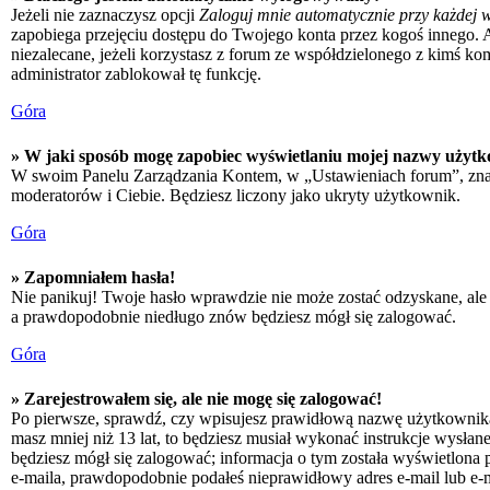
Jeżeli nie zaznaczysz opcji
Zaloguj mnie automatycznie przy każdej w
zapobiega przejęciu dostępu do Twojego konta przez kogoś innego. 
niezalecane, jeżeli korzystasz z forum ze współdzielonego z kimś kompu
administrator zablokował tę funkcję.
Góra
» W jaki sposób mogę zapobiec wyświetlaniu mojej nazwy użytk
W swoim Panelu Zarządzania Kontem, w „Ustawieniach forum”, zna
moderatorów i Ciebie. Będziesz liczony jako ukryty użytkownik.
Góra
» Zapomniałem hasła!
Nie panikuj! Twoje hasło wprawdzie nie może zostać odzyskane, ale 
a prawdopodobnie niedługo znów będziesz mógł się zalogować.
Góra
» Zarejestrowałem się, ale nie mogę się zalogować!
Po pierwsze, sprawdź, czy wpisujesz prawidłową nazwę użytkownika i h
masz mniej niż 13 lat, to będziesz musiał wykonać instrukcje wysłan
będziesz mógł się zalogować; informacja o tym została wyświetlona po
e-maila, prawdopodobnie podałeś nieprawidłowy adres e-mail lub e-ma