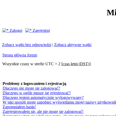
Mi
Zaloguj
Zarejestruj
Zobacz wątki bez odpowiedzi
|
Zobacz aktywne wątki
Strona główna forum
Wszystkie czasy w strefie UTC + 2 [
czas letni (DST)
]
Problemy z logowaniem i rejestracją
Dlaczego nie mogę się zalogować?
Dlaczego w ogóle muszę się rejestrować?
Dlaczego jestem automatycznie wylogowywany?
W jaki sposób mogę zapobiec wyświetlaniu mojej nazwy użytkownik
Zapomniałem hasła!
Zarejestrowałem się, ale nie mogę się zalogować!