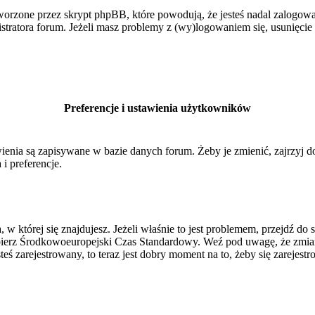
orzone przez skrypt phpBB, które powodują, że jesteś nadal zalogowan
inistratora forum. Jeżeli masz problemy z (wy)logowaniem się, usunięci
Preferencje i ustawienia użytkowników
ienia są zapisywane w bazie danych forum. Żeby je zmienić, zajrzyj 
i preferencje.
, w której się znajdujesz. Jeżeli właśnie to jest problemem, przejdź 
ierz Środkowoeuropejski Czas Standardowy. Weź pod uwagę, że zmiana
ś zarejestrowany, to teraz jest dobry moment na to, żeby się zarejestr