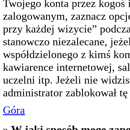
Twojego konta przez kogoś 
zalogowanym, zaznacz opcj
przy każdej wizycie” podczas
stanowczo niezalecane, jeże
współdzielonego z kimś komp
kawiarence internetowej, sa
uczelni itp. Jeżeli nie widzis
administrator zablokował tę
Góra
» W jaki sposób mogę zap