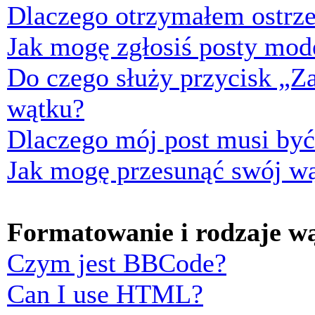
Dlaczego otrzymałem ostrze
Jak mogę zgłosiś posty mod
Do czego służy przycisk „Z
wątku?
Dlaczego mój post musi by
Jak mogę przesunąć swój w
Formatowanie i rodzaje w
Czym jest BBCode?
Can I use HTML?