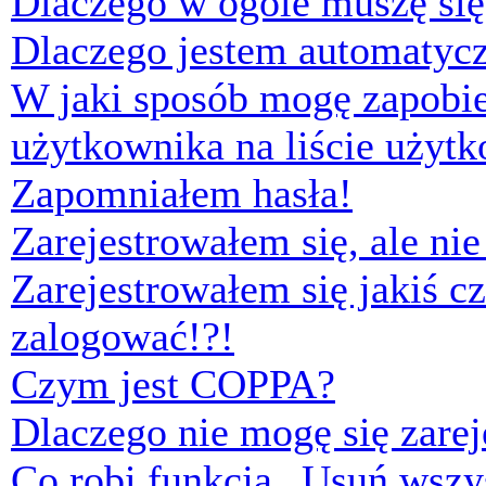
Dlaczego w ogóle muszę się
Dlaczego jestem automaty
W jaki sposób mogę zapobi
użytkownika na liście użyt
Zapomniałem hasła!
Zarejestrowałem się, ale ni
Zarejestrowałem się jakiś cz
zalogować!?!
Czym jest COPPA?
Dlaczego nie mogę się zare
Co robi funkcja „Usuń wszys